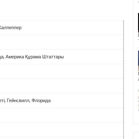
Калпеппер
да, Америка Құрама Штаттары
ті, Гейнсвилл, Флорида