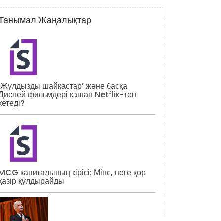
Танымал Жаңалықтар
‘Жұлдызды шайқастар’ және басқа
Дисней фильмдері қашан Netflix-тен
кетеді?
MCG капиталының кірісі: Міне, неге қор
қазір құлдырайды