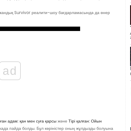
икандық Survivor реалити-шоу бағдарламасында да өнер
ad
лған адам: қан мен суға қарсы
және
Тірі қалған: Ойын
када пайда болды. Бұл көріністер оның жұлдызды болуына