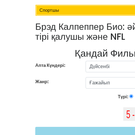
Спортшы
Брэд Калпеппер Био: әй
тірі қалушы және NFL
Қандай Филь
Апта Күндері:
Жанр:
Түрі: