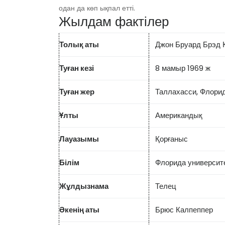
одан да көп ықпал етті.
Жылдам фактілер
Толық аты
Джон Бруард Брэд 
Туған кезі
8 мамыр 1969 ж
Туған жер
Таллахасси, Флори
Ұлты
Американдық
Лауазымы
Қорғаныс
Білім
Флорида университе
Жұлдызнама
Телец
Әкенің аты
Брюс Калпеппер