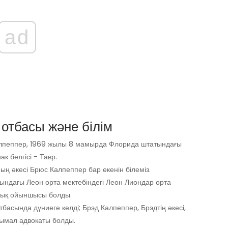
ad
 отбасы және білім
алпеппер, 1969 жылы 8 мамырда Флорида штатындағы
к белгісі - Тавр.
ың әкесі Брюс Калпеппер бар екенін білеміз.
ындағы Леон орта мектебіндегі Леон Лиондар орта
дық ойыншысы болды.
басында дүниеге келді; Брэд Калпеппер, Брэдтің әкесі,
нымал адвокаты болды.