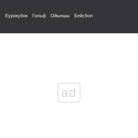
Еурокубок
Гольф
Ойыншы
Бейсбол
ad