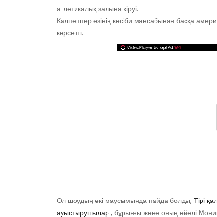
атлетикалық залына кіруі.
Калпеппер өзінің кәсіби мансабынан басқа амер
көрсетті.
Ол шоудың екі маусымында пайда болды,
Тірі қа
ауыстырушылар
, бұрынғы және оның әйелі Мони