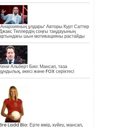
‘Анархияның ұлдары’ Авторы Курт Саттер
Джакс Теллердің соңғы таңдауының
артындағы шын мотивацияны растайды
Кени Альберт Био: Мансап, таза
құндылық, әкесі және FOX серіктесі
Bre Ladd Bio: Ерте өмір, күйеу, мансап,