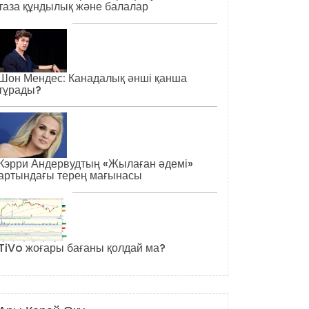
таза құндылық және балалар
Шон Мендес: Канадалық әнші қанша
тұрады?
Кэрри Андервудтың «Жылаған әдемі»
артындағы терең мағынасы
TiVo жоғары бағаны қолдай ма?