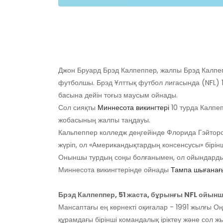
Джон Бруард Брэд Калпеппер, жалпы Брэд Калпеп
футболшы. Брэд Ұлттық футбол лигасында (NF
басына дейін тоғыз маусым ойнады.
Сол сияқты
Миннесота викингтері
10 турда Калпе
жобасының жалпы таңдауы.
Кальпеппер колледж деңгейінде Флорида Гэйтор
жүріп, ол «Американдықтардың консенсусы» бірі
Оныншы турдың соңы болғанымен, ол ойындардың 
Миннесота викингтерінде ойнады
Тампа шығанағ
Брэд Калпеппер, 51 жаста, бұрынғы NFL ойы
Мансаптағы ең көрнекті оқиғалар - 1991 жылғы О
құрамдағы бірінші командалық іріктеу және сол 