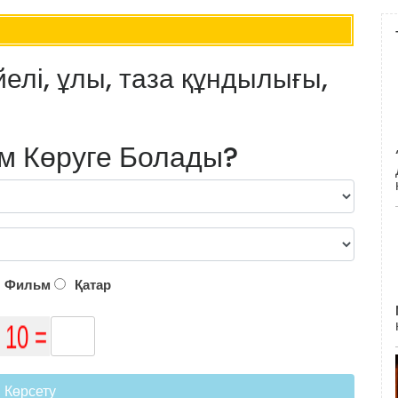
елі, ұлы, таза құндылығы,
м Көруге Болады?
Фильм
Қатар
Көрсету