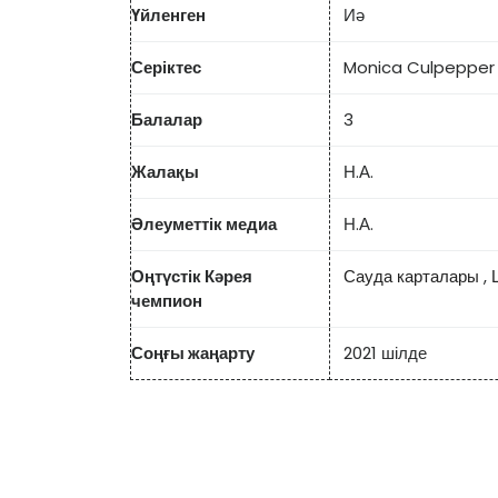
Үйленген
Иә
Серіктес
Monica Culpepper
Балалар
3
Жалақы
Н.А.
Әлеуметтік медиа
Н.А.
Оңтүстік Кәрея
Сауда карталары
,
чемпион
Соңғы жаңарту
2021 шілде