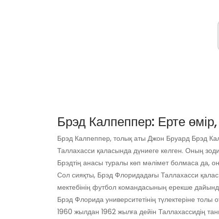
Брэд Калпеппер: Ерте өмір,
Брэд Калпеппер, толық аты Джон Бруард Брэд К
Таллахасси қаласында дүниеге келген. Оның зодиа
Брэдтің анасы туралы көп мәлімет болмаса да, он
Сол сияқты, Брэд Флоридадағы Таллахасси қалас
мектебінің футбол командасының ерекше дайын
Брэд Флорида университетінің түлектеріне толы от
1960 жылдан 1962 жылға дейін Таллахассидің та