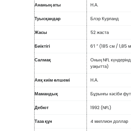
Ананың аты
Н.А.
Туысқандар
Блэр Курланд
Жасы
52 жаста
Биіктігі
6’1 ″ (185 см / 1,85 
Салмақ
Оның NFL күндерінде
уақытта)
Аяқ киім өлшемі
Н.А.
Мамандық
Бұрынғы кәсіби футб
Дебют
1992 (NFL)
Таза құн
4 миллион доллар