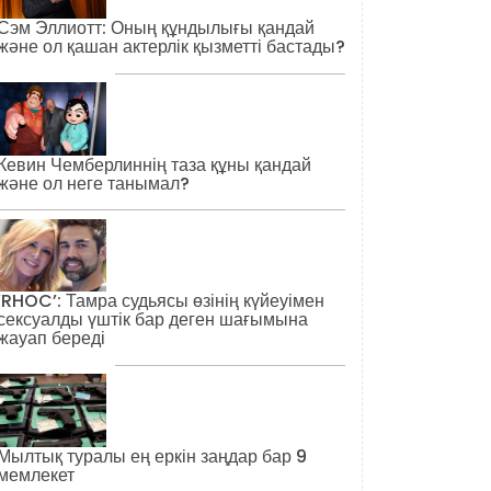
Сэм Эллиотт: Оның құндылығы қандай
және ол қашан актерлік қызметті бастады?
Кевин Чемберлиннің таза құны қандай
және ол неге танымал?
‘RHOC’: Тамра судьясы өзінің күйеуімен
сексуалды үштік бар деген шағымына
жауап береді
Мылтық туралы ең еркін заңдар бар 9
мемлекет