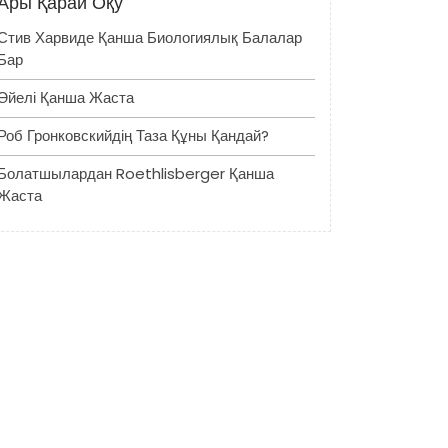
Ары Қарай Оқу
Стив Харвиде Қанша Биологиялық Балалар
Бар
Әйелі Қанша Жаста
Роб Гронковскийдің Таза Құны Қандай?
Болатшылардан Roethlisberger Қанша
Жаста