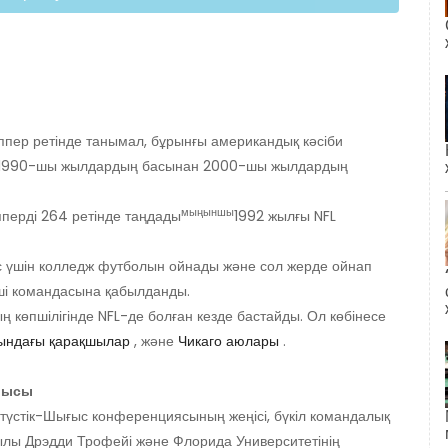
пер ретінде танымал, бұрынғы американдық кәсіби
L) 1990-шы жылдардың басынан 2000-шы жылдардың
мыңыншы
пперді 264 ретінде таңдады
1992 жылғы NFL
с үшін колледж футболын ойнады және сол жерде ойнап
нші командасына қабылданды.
көпшілігінде NFL-де болған кезде бастайды. Ол көбінесе
ындағы қарақшылар
, және
Чикаго аюлары
.
ншысы
ңтүстік-Шығыс конференциясының жеңісі, бүкіл командалық
жылы Дрэдди Трофейі және Флорида Университетінің