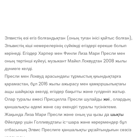
Элвистің өзі егіз болғандықтан (оның туған інісі қайтыс болған),
Эльвистің кіші немерелерінің сүйкімді егіздері ерекше болып
көрінеді. Егіздер Харпер мен Финли Лиза Мари Пресли мен
оның төртінші күйеуі, музыкант Майкл Локвудтан 2008 жылы
дүниеге келді.
Пресли мен Локвуд арасындағы тұрмыстық қиындықтарға
қарамастан, бұл 2016 жылы ажырасу мен қамқоршылықтағы
ащы шайқасқа әкелді, егіздер бақытты және гүлденіп жатыр.
Олар туралы әжесі Присцилла Пресли шулайды
жиі
, олардың
қаншалықты әдемі және сау екендігі туралы түсініктеме.
Жақында Лиза Мари Пресли және оның үш қызы да
шықты
Әйелдер үшін Голливудтағы іс-шара және көрермендер бұл
отбасының Элвис Преслиге қаншалықты ұқсайтындығын сөзсіз