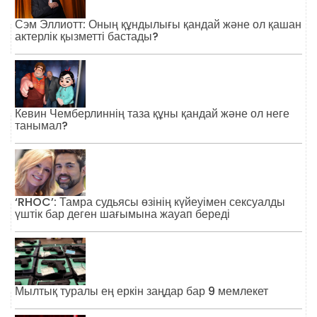
Сэм Эллиотт: Оның құндылығы қандай және ол қашан
актерлік қызметті бастады?
Кевин Чемберлиннің таза құны қандай және ол неге
танымал?
‘RHOC’: Тамра судьясы өзінің күйеуімен сексуалды
үштік бар деген шағымына жауап береді
Мылтық туралы ең еркін заңдар бар 9 мемлекет