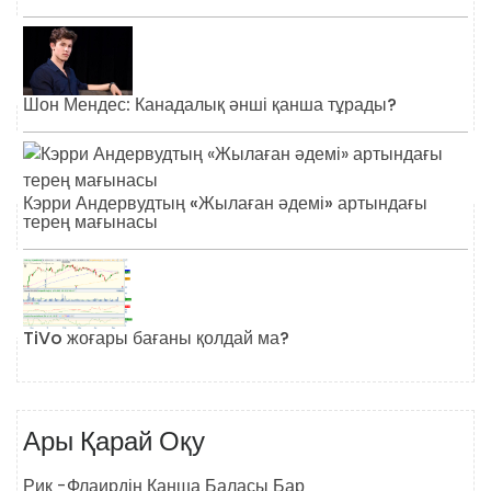
Шон Мендес: Канадалық әнші қанша тұрады?
Кэрри Андервудтың «Жылаған әдемі» артындағы
терең мағынасы
TiVo жоғары бағаны қолдай ма?
Ары Қарай Оқу
Рик -Флаирдің Қанша Баласы Бар