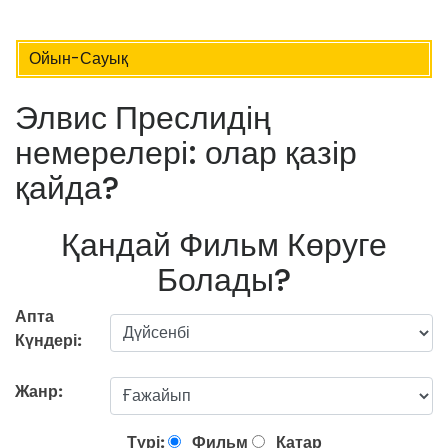
Ойын-Сауық
Элвис Преслидің
немерелері: олар қазір
қайда?
Қандай Фильм Көруге
Болады?
Апта
Күндері:
Жанр:
Түрі:
Фильм
Қатар