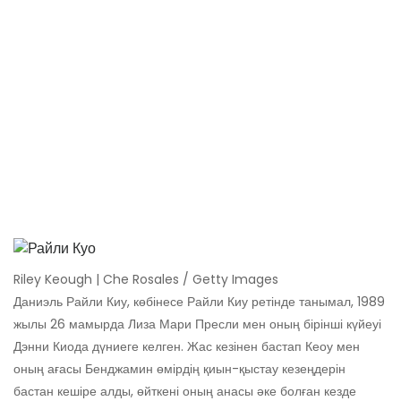
Riley Keough | Che Rosales / Getty Images
Даниэль Райли Киу, көбінесе Райли Киу ретінде танымал, 1989
жылы 26 мамырда Лиза Мари Пресли мен оның бірінші күйеуі
Дэнни Киода дүниеге келген. Жас кезінен бастап Кеоу мен
оның ағасы Бенджамин өмірдің қиын-қыстау кезеңдерін
бастан кешіре алды, өйткені оның анасы әке болған кезде