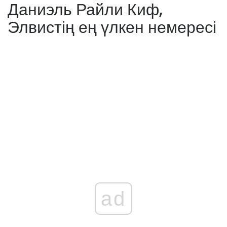
Даниэль Райли Киф,
Элвистің ең үлкен немересі
ad