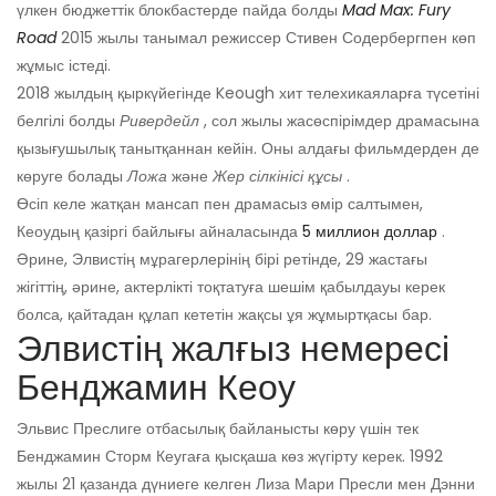
үлкен бюджеттік блокбастерде пайда болды
Mad Max: Fury
Road
2015 жылы танымал режиссер Стивен Содербергпен көп
жұмыс істеді.
2018 жылдың қыркүйегінде Keough хит телехикаяларға түсетіні
белгілі болды
Ривердейл
, сол жылы жасөспірімдер драмасына
қызығушылық танытқаннан кейін. Оны алдағы фильмдерден де
көруге болады
Ложа
және
Жер сілкінісі құсы
.
Өсіп келе жатқан мансап пен драмасыз өмір салтымен,
Кеоудың қазіргі байлығы айналасында
5 миллион доллар
.
Әрине, Элвистің мұрагерлерінің бірі ретінде, 29 жастағы
жігіттің, әрине, актерлікті тоқтатуға шешім қабылдауы керек
болса, қайтадан құлап кететін жақсы ұя жұмыртқасы бар.
Элвистің жалғыз немересі
Бенджамин Кеоу
Эльвис Преслиге отбасылық байланысты көру үшін тек
Бенджамин Сторм Кеугаға қысқаша көз жүгірту керек. 1992
жылы 21 қазанда дүниеге келген Лиза Мари Пресли мен Дэнни