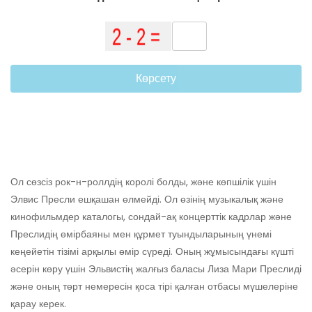
Көрсету
Ол сөзсіз рок-н-роллдің королі болды, және көпшілік үшін
Элвис Пресли ешқашан өлмейді. Ол өзінің музыкалық және
кинофильмдер каталогы, сондай-ақ концерттік кадрлар және
Преслидің өмірбаяны мен құрмет туындыларының үнемі
кеңейетін тізімі арқылы өмір сүреді. Оның жұмысындағы күшті
әсерін көру үшін Эльвистің жалғыз баласы Лиза Мари Преслиді
және оның төрт немересін қоса тірі қалған отбасы мүшелеріне
қарау керек.