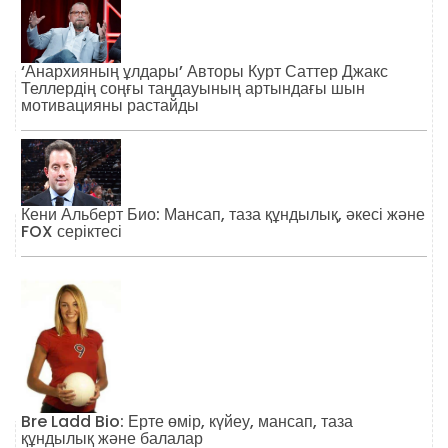
‘Анархияның ұлдары’ Авторы Курт Саттер Джакс
Теллердің соңғы таңдауының артындағы шын
мотивацияны растайды
Кени Альберт Био: Мансап, таза құндылық, әкесі және
FOX серіктесі
Bre Ladd Bio: Ерте өмір, күйеу, мансап, таза
құндылық және балалар