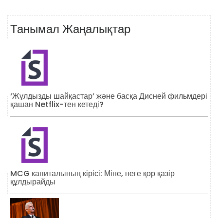
Танымал Жаңалықтар
‘Жұлдызды шайқастар’ және басқа Дисней фильмдері
қашан Netflix-тен кетеді?
MCG капиталының кірісі: Міне, неге қор қазір
құлдырайды