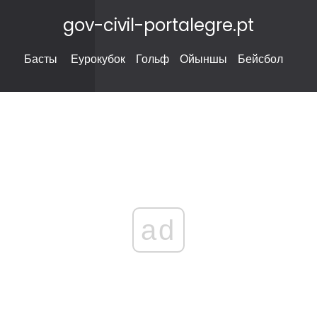
gov-civil-portalegre.pt
Басты
Еурокубок
Гольф
Ойыншы
Бейсбол
ad