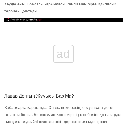
Кеудің екінші баласы қарындасы Райли мен бірге идилялық
тәрбиені ұнатады.
ad
Лавар Доптың Жұмысы Бар Ма?
Хабарларға қарағанда, Элвис немересінде музыкаға деген
таланты болса, Бенджамин Кео өмірінің көп бөлігінде назардан
тыс қала алды. 26 жастағы жігіт деректі фильмде қысқа