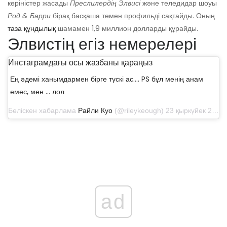
көріністер жасады
Преслилердің Элвисі
және теледидар шоуы
Род & Барри
бірақ басқаша төмен профильді сақтайды. Оның
таза құндылық
шамамен 1,9 миллион долларды құрайды.
Элвистің егіз немерелері
Инстаграмдағы осы жазбаны қараңыз
Ең әдемі ханымдармен бірге түскі ас…. PS бұл менің анам
емес, мен ... лол
Бөліскен хабарлама
Райли Куо
(@rileykeough) 23 қыркүйек 2017 жылы сағат 18: 58-де PDT
ad