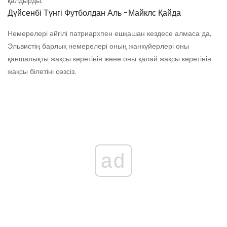
қалдырды.
Дүйсенбі Түнгі Футболдан Аль -Майклс Қайда
Немерелері әйгілі патриархпен ешқашан кездесе алмаса да,
Эльвистің барлық немерелері оның жанкүйерлері оны
қаншалықты жақсы көретінін және оны қалай жақсы көретінін
жақсы білетіні сөзсіз.
ad