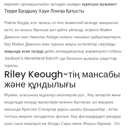
керемет артықшылықты ортадан шыққан
күресуші музыкант
.
Терри Брэдшоу Хауи Лонгқа Қатысты
Райли Кеудің ата-анасы ол өте кішкентай кезінде ажырасып
кетті, ал анасы бірнеше рет қайта үйленді, әсіресе Майкл
Джексон мен Николас Кейдж сияқты танымал қайраткерлерге.
Киу Майкл Джексон мен туралы жақсы естеліктер сақтайды
жақында еске түсірді
дейін
атаққұмарлық жәрмеңкесі
отбасы
Jackson's Neverland Ranch-да болатын қызықты уақыттар
туралы.
Riley Keough-тің мансабы
және құндылығы
Мүмкін, атасының мұрагері кәсіпкерлік рух , Киу актерлік және
модельдік өнерді жасөспірім кезінен бастаған, ал жиырма
жасында Кристен Стюартқа қарсы шықты
Қашқындар
, аттас
топтың өміріне негізделген фильм. Киу фильмдердегі рөлдері
үшін сыни мақтауға ие болды
Сары
және
Жақсы дәрігер
. Ол