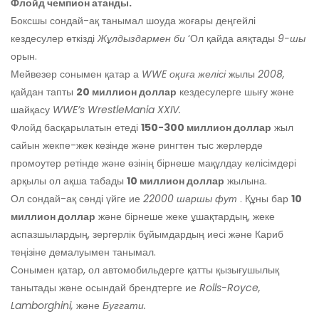
Флойд чемпион атанды.
Боксшы сондай-ақ танымал шоуда жоғары деңгейлі
кездесулер өткізді
Жұлдыздармен би
‘Ол қайда аяқтады
9-шы
орын.
Мейвезер сонымен қатар а
WWE оқиға желісі
жылы
2008,
қайдан тапты
20 миллион доллар
кездесулерге шығу және
шайқасу
WWE’s WrestleMania XXIV.
Флойд басқарылатын етеді
150-300 миллион доллар
жыл
сайын жекпе-жек кезінде және рингтен тыс жерлерде
промоутер ретінде және өзінің бірнеше мақұлдау келісімдері
арқылы ол ақша табады
10 миллион доллар
жылына.
Ол сондай-ақ сәнді үйге ие
22000 шаршы фут
. Құны бар
10
миллион доллар
және бірнеше жеке ұшақтардың, жеке
аспазшылардың, зергерлік бұйымдардың иесі және Кариб
теңізіне демалуымен танымал.
Сонымен қатар, ол автомобильдерге қатты қызығушылық
танытады және осындай брендтерге ие
Rolls-Royce,
Lamborghini,
және
Буггати.