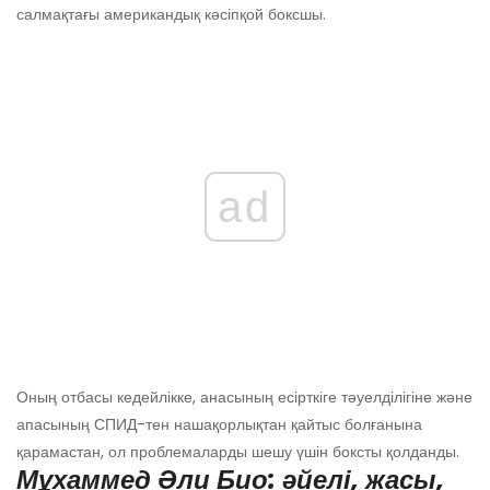
салмақтағы американдық кәсіпқой боксшы.
ad
Оның отбасы кедейлікке, анасының есірткіге тәуелділігіне және
апасының СПИД-тен нашақорлықтан қайтыс болғанына
қарамастан, ол проблемаларды шешу үшін боксты қолданды.
Мұхаммед Әли Био: әйелі, жасы,