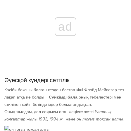
ad
Әуесқой күндері сәттілік
Кәсіби боксшы болған кезден бастап кіші Флойд Мейвезер тез
лақап атқа ие болды -
Сүйкімді бала
оның төбелестері мен
стилінен кейін бетінде іздер болмағандықтан.
Оның жылдам, дәл соққысы оған жеңіске жетті
Ұлттық
қолғаптар
жылы
1993,
1994 ж
, және
он тоғыз тоқсан алты.