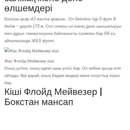
өлшемдері
Боксшы қазір
43 жаста
қазірше
.
Ол биіктікте тұр
5 фут 8
дюйм
- дерлік
1,73 м.
Сол сияқты ол өзінің дене шынықтыруы
мен дұрыс тамақтануына байланысты салмағы бар
68 кг,
айналасында
149,5 фунт.
Жас Флойд Мейвезер кіші
Оның үстіне, оның әдемі шаш үлгісі бар. Ол көбіне қысқа етіп
айтады. Әрі қарай, оның бадам көздері және спорттық пішіні
бар.
Кіші Флойд Мейвезер |
Бокстан мансап