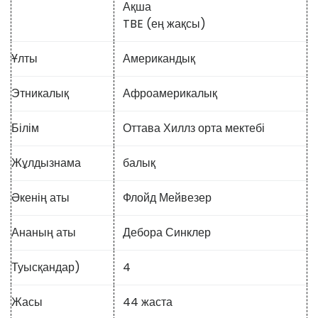
Ақша
TBE (ең жақсы)
Ұлты
Американдық
Этникалық
Афроамерикалық
Білім
Оттава Хиллз орта мектебі
Жұлдызнама
балық
Әкенің аты
Флойд Мейвезер
Ананың аты
Дебора Синклер
Туысқандар)
4
Жасы
44 жаста