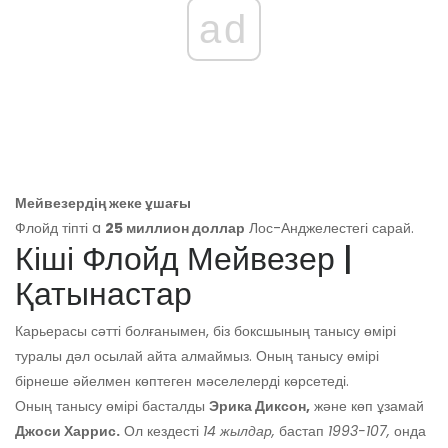
ad
Мейвезердің жеке ұшағы
Флойд тіпті a
25 миллион доллар
Лос-Анджелестегі сарай.
Кіші Флойд Мейвезер |
Қатынастар
Карьерасы сәтті болғанымен, біз боксшының танысу өмірі
туралы дәл осылай айта алмаймыз. Оның танысу өмірі
бірнеше әйелмен көптеген мәселелерді көрсетеді.
Оның танысу өмірі басталды
Эрика Диксон,
және көп ұзамай
Джоси Харрис.
Ол кездесті
14
жылдар,
бастап
1993-107,
онда