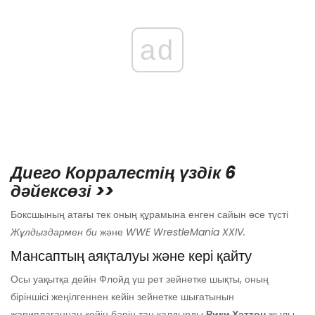
ad
Диего Корралестің үздік 6
дәйексөзі >>
Боксшының атағы тек оның құрамына енген сайын өсе түсті
Жұлдыздармен би
және
WWE WrestleMania XXIV.
Мансаптың аяқталуы және кері қайту
Осы уақытқа дейін Флойд үш рет зейнетке шықты, оның
біріншісі жеңілгеннен кейін зейнетке шығатынын
жариялағаннан кейін бәрін таң қалдырды
Рики Хэттон
жылы