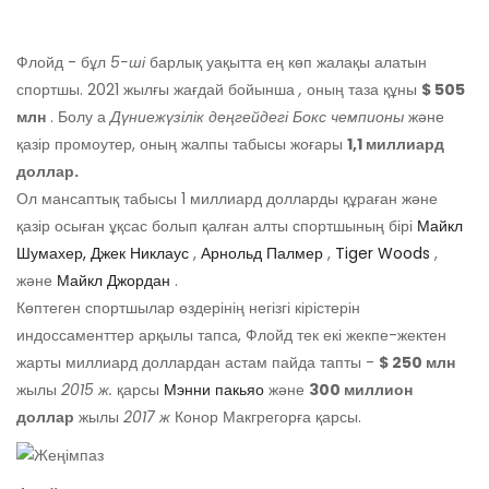
Флойд - бұл
5-ші
барлық уақытта ең көп жалақы алатын
спортшы. 2021 жылғы жағдай бойынша
,
оның таза құны
$ 505
млн
. Болу а
Дүниежүзілік деңгейдегі
Бокс чемпионы
және
қазір промоутер, оның жалпы табысы жоғары
1,1 миллиард
доллар.
Ол мансаптық табысы 1 миллиард долларды құраған және
қазір осыған ұқсас болып қалған алты спортшының бірі
Майкл
Шумахер,
Джек Никлаус
,
Арнольд Палмер
,
Tiger Woods
,
және
Майкл Джордан
.
Көптеген спортшылар өздерінің негізгі кірістерін
индоссаменттер арқылы тапса, Флойд тек екі жекпе-жектен
жарты миллиард доллардан астам пайда тапты -
$ 250 млн
жылы
2015 ж.
қарсы
Мэнни пакьяо
және
300 миллион
доллар
жылы
2017 ж
Конор Макгрегорға қарсы.