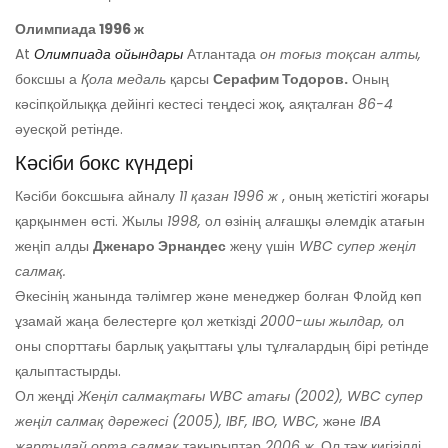
Олимпиада 1996 ж
At
Олимпиада ойындары
Атлантада
он тоғыз тоқсан алты,
боксшы а
Қола медаль
қарсы
Серафим Тодоров.
Оның
кәсіпқойлыққа дейінгі кестесі теңдесі жоқ, аяқталған
86-4
әуесқой ретінде.
Кәсіби бокс күндері
Кәсіби боксшыға айналу
11 қазан 1996 ж
, оның жетістігі жоғары
қарқынмен өсті. Жылы
1998,
ол өзінің алғашқы әлемдік атағын
жеңіп алды
Дженаро Эрнандес
жеңу үшін
WBC супер жеңіл
салмақ.
Әкесінің жанында тәлімгер және менеджер болған Флойд көп
ұзамай жаңа белестерге қол жеткізді
2000-шы жылдар,
ол
оны спорттағы барлық уақыттағы ұлы тұлғалардың бірі ретінде
қалыптастырды.
Ол жеңді
Жеңіл салмақтағы WBC атағы (2002),
WBC супер
жеңіл салмақ дәрежесі (2005), IBF, IBO, WBC,
және
IBA
жартылай орта салмақ
тақырыптар
2006 ж.
Ол тәж кигізілді