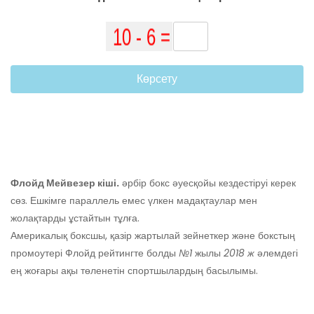
Көрсету
Флойд Мейвезер кіші.
әрбір бокс әуесқойы кездестіруі керек
сөз. Ешкімге параллель емес үлкен мадақтаулар мен
жолақтарды ұстайтын тұлға.
Америкалық боксшы, қазір жартылай зейнеткер және бокстың
промоутері Флойд рейтингте болды
№1
жылы
2018 ж
әлемдегі
ең жоғары ақы төленетін спортшылардың басылымы.