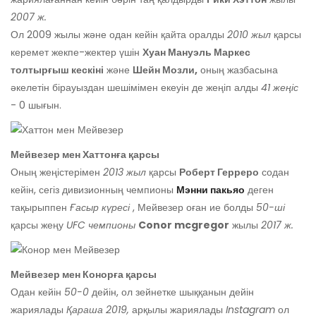
2007 ж.
Ол 2009 жылы және одан кейін қайта оралды
2010 жыл
қарсы
керемет жекпе-жектер үшін
Хуан Мануэль Маркес
толтырғыш кескіні
және
Шейн Мозли,
оның жазбасына
әкелетін бірауыздан шешімімен екеуін де жеңіп алды
41 жеңіс
- 0 шығын.
Мейвезер мен Хаттонға қарсы
Оның жеңістерімен
2013 жыл
қарсы
Роберт Герреро
содан
кейін, сегіз дивизионның чемпионы
Мэнни пакьяо
деген
тақырыппен
Ғасыр күресі
, Мейвезер оған ие болды
50-ші
қарсы жеңу
UFC чемпионы
Conor mcgregor
жылы
2017 ж.
Мейвезер мен Конорға қарсы
Одан кейін
50-0
дейін, ол зейнетке шыққанын дейін
жариялады
Қараша 2019,
арқылы жариялады
Instagram
ол