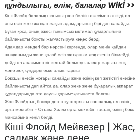
құндылығы, өлім, балалар Wiki >>
Кіші Флойд балалық шағының көп бөлігін әжесімен өткізді, ол
оны өсіп келе жатқан жақын адамдарының бірі деп санайды.
Бұған қоса, оның әжесі тынымсыз ықтимал құмарлығына
байланысты боксты жалғастыруға кеңес берді.
Адамдар мендегі бар нәрсені көргенде, олар менің қайдан
шыққанымды және қалай өсіп жатқаным жоқ екенін білмейді,
дейді ол анасымен кішкентай бөлмеде, электр жарығы жоқ
және жоқ күндерді еске алып. ғарыш.
Боксшы әкесін жоғары санайды және өзінің көп жетістігі әкесіне
байланысты деп айтса да, олар жеке және бұқаралық ақпарат
құралдарында өте даулы қарым-қатынаста болған.
Жас Флойдтың боксқа деген құштарлығы соншалық, ол өзінің
орта мектебін - Оттава Хиллз орта мектебін тастап, өзінің бокс
мансабына көңіл бөлді.
Кіші Флойд Мейвезер | Жас,
салмақ және дене