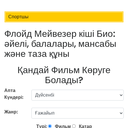
Спортшы
Флойд Мейвезер кіші Био:
әйелі, балалары, мансабы
және таза құны
Қандай Фильм Көруге
Болады?
Апта
Күндері:
Жанр:
Түрі:
Фильм
Қатар