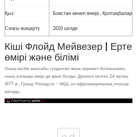
Қыз
Бокстан кенеп өнері
,
Қолтаңбалар
Соңғы жаңарту
2021 шілде
Кіші Флойд Мейвезер | Ерте
өмірі және білімі
Оның кәсіби мансабы гүлденген және керемет болғанымен,
оның алғашқы өмірі де қиын болды. Дүниеге келген
24 ақпан,
1977 ж
, Гранд-Рапидсте - АҚШ, ол афроамерикалық этносқа
жатады.