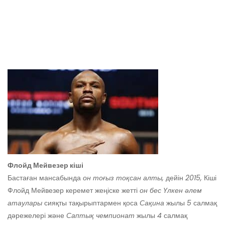
Флойд Мейвезер кіші
Бастаған мансабында
он тоғыз тоқсан алты,
дейін
2015,
Кіші
Флойд Мейвезер керемет жеңіске жетті
он бес
Үлкен әлем
атаулары
сияқты тақырыптармен қоса
Сақина
жылы
5
салмақ
дәрежелері және
Саптық чемпионат
жылы
4
салмақ