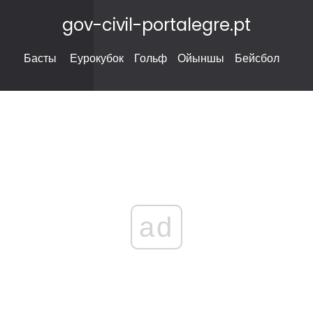
gov-civil-portalegre.pt
Басты
Еурокубок
Гольф
Ойыншы
Бейсбол
ad