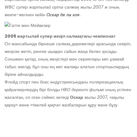
WBC супер жартылай орта салмақ
жылы
2007 ж
оның
жекпе-жегінен кейін
Оскар де ла хоя
.
2005 жартылай супер жеңіл салмақтағы чемпионат
Ол мансабында бірнеше салмақ дәрежелері арасында секіріп,
жеңіске жетіп, рингке шыққан сайын жаңа белес қосады.
Сонымен қатар, оның жеңістері мен сериялары көп ұзамай
табыс әкелді, бұл оны ең көп жалақы алатын спортшылардың
біріне айналдырды.
Флойд спорт пен бокс индустриясындағы поляризациялық
қайраткерлердің бірі болды
HBO деректі фильмі
оның үстінен
жасалған, ол оған сәйкес келеді
Оскар
жылы
2007,
«ақылы
қарау» және «тікелей қақпа» жазбаларын құру және бұзу.