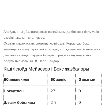
Алайда, оның балаларының ешқайсысы да боксшы болу үшін
әкесінің жолын қуған емес.
Осыған қарамастан, спортшы өзінің ұлы Кораунды бокс
залында жаттығуларға жиі апарады, «Ешқашан мінсіз емеспін»
деп жазған видеолардың бірінде, бірақ мен ең жақсы әке
болуға тырысамын. # ПапаШаңдар.
Кіші Флойд Мейвезер | Бокс жазбалары
50 жекпе-жек
50 жеңіс
0 шығын
Нокаутпен
27
0
Шешім бойынша
2. 3
0