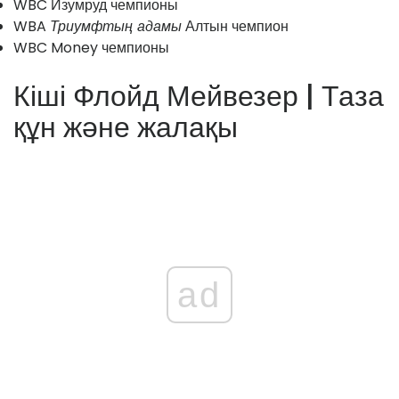
WBC Изумруд чемпионы
WBA
Триумфтың адамы
Алтын чемпион
WBC Money чемпионы
Кіші Флойд Мейвезер | Таза
құн және жалақы
ad