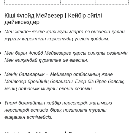
Кіші Флойд Мейвезер | Кейбір әйгілі
дәйексөздер
Мен жекпе-жекке қатысушыларға өз бизнесін қалай
жүргізу керектігін көрсетудің үлгісін қойдым.
Мен бәрін Флойд Мейвезерге қарсы сияқты сезінемін.
Мен ешқандай құрметке ие емеспін.
Менің балаларым - Мейвезер отбасының және
Мейвезер брендінің болашағы. Егер біз бірге болсақ,
менің отбасым мықты екенін сеземін.
Үнемі болмайтын кейбір нәрселерді, жағымсыз
нәрселерді естисіз, бірақ позитивті туралы
ешқашан естімейсіз.