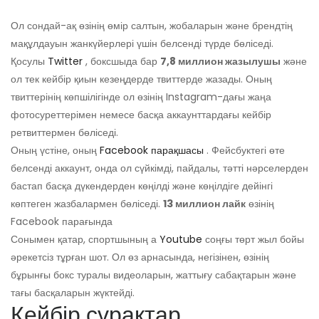
Ол сондай-ақ өзінің өмір салтын, жобаларын және брендтің
мақұлдауын жанкүйерлері үшін белсенді түрде бөліседі.
Қосулы
Twitter
, боксшыда бар
7,8 миллион жазылушы
және
ол тек кейбір қиын кезеңдерде твиттерде жазады. Оның
твиттерінің көпшілігінде ол өзінің Instagram-дағы жаңа
фотосуреттерімен немесе басқа аккаунттардағы кейбір
ретвиттермен бөліседі.
Оның үстіне, оның
Facebook парақшасы
. Фейсбуктегі өте
белсенді аккаунт, онда ол сүйкімді, пайдалы, тәтті нәрселерден
бастап басқа дүкендерден көңілді және көңілдіге дейінгі
көптеген жазбалармен бөліседі.
13 миллион лайк
өзінің
Facebook парағында
Сонымен қатар, спортшының а
Youtube
соңғы төрт жыл бойы
әрекетсіз тұрған шот. Ол өз арнасында, негізінен, өзінің
бұрынғы бокс туралы видеоларын, жаттығу сабақтарын және
тағы басқаларын жүктейді.
Кейбір сұрақтар