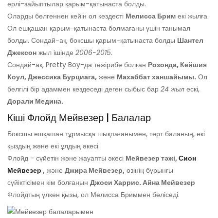
ерлі-зайыптылар қарым-қатынаста болды.
Оларды бөлгеннен кейін ол кездесті
Мелисса Брим
екі жылға.
Ол ешқашан қарым-қатынаста болмағаны үшін танымал
болды. Сондай-ақ, боксшы қарым-қатынаста болды
Шантел
Джексон
жыл ішінде
2006-2015.
Сондай-ақ, Pretty Boy-да тәжірибе болған
Розонда, Кейшия
Коул, Джессика Бурциага,
және
Махаббат ханшайымы.
Ол
белгілі бір адаммен кездеседі деген сыбыс бар
24 жыл
ескі,
Дорали Медина.
Кіші Флойд Мейвезер | Балалар
Боксшы ешқашан тұрмысқа шықпағанымен, төрт баланың, екі
қыздың және екі ұлдың әкесі.
Флойд - сүйетін және жауапты әкесі
Мейвезер тәжі,
Сион
Мейвезер
,
және
Джира Мейвезер,
өзінің бұрынғы
сүйіктісімен кім болғанын
Джоси Харрис. Айна Мейвезер
Флойдтың үлкен қызы, ол Мелисса Бриммен бөліседі.