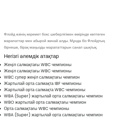
Флойд өзінің керемет бокс шеберлігімен өмірінде көптеген
марапаттар мен абырой жинай алды. Мұнда біз Флойдтың
бірнеше, бірақ маңызды марапаттарын санап шықтық.
Негізгі әлемдік атақтар
Жеңіл салмақтағы WBC чемпионы
Жеңіл салмақтағы WBC чемпионы
WBC супер жеңіл салмақтағы чемпион
Жартылай орта салмақта IBF чемпионы
Жартылай орта салмақта WBC чемпионы
WBA (Super) жартылай орта салмақтағы чемпион
WBO жартылай орта салмақтағы чемпион
Орта салмақтағы WBC чемпионы
WBA (Super) жартылай орта салмақтағы чемпион