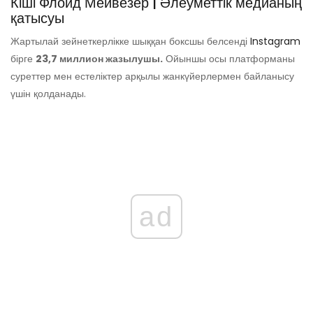
Кіші Флойд Мейвезер | Әлеуметтік медианың
қатысуы
Жартылай зейнеткерлікке шыққан боксшы белсенді
Instagram
бірге
23,7 миллион жазылушы.
Ойыншы осы платформаны
суреттер мен естеліктер арқылы жанкүйерлермен байланысу
үшін қолданады.
ad