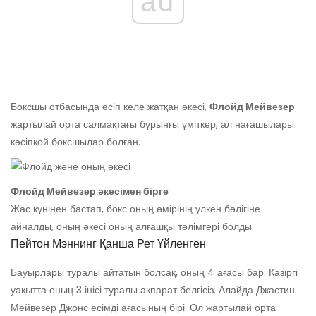
ad
Боксшы отбасында өсіп келе жатқан әкесі,
Флойд Мейвезер
жартылай орта салмақтағы бұрынғы үміткер, ал нағашылары
кәсіпқой боксшылар болған.
Флойд Мейвезер әкесімен бірге
Жас күнінен бастап, бокс оның өмірінің үлкен бөлігіне
айналды, оның әкесі оның алғашқы тәлімгері болды.
Пейтон Мэннинг Қанша Рет Үйленген
Бауырлары туралы айтатын болсақ, оның 4 ағасы бар. Қазіргі
уақытта оның 3 інісі туралы ақпарат белгісіз. Алайда Джастин
Мейвезер Джонс есімді ағасының бірі. Ол жартылай орта