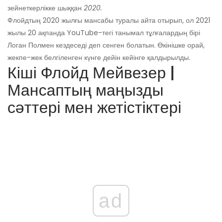
зейнеткерлікке шыққан
2020.
Флойдтың 2020 жылғы мансабы туралы айта отырып, ол 2021
жылы 20 ақпанда YouTube-тегі танымал тұлғалардың бірі
Логан Полмен кездеседі деп сенген болатын. Өкінішке орай,
жекпе-жек белгіленген күнге дейін кейінге қалдырылды.
Кіші Флойд Мейвезер |
Мансаптың маңызды
сәттері мен жетістіктері
ad