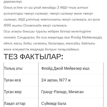
дәрежелері.
Оның үстіне ол үш ұпай жинайды
3 АҚШ-тың алтын
қолғаптары
«жеңіл салмақ», «жеңіл салмақ» және «жеңіл
салмақ»,
АҚШ ұлттық чемпионаты
жеңіл салмақта, ал қола
1996 жылғы Олимпиада
жеңіл салмақта.
Осы атақты боксшы туралы көбірек білгіңіз келетіндігіне
сенеміз. Сондықтан, біз осы мақалада кіші Флойд Мейвезердің
әйелі, жасы, бойы, салмағы, балалары, мансабы, байлығы
және әлеуметтік медиада болуын талқылаймыз.
ТЕЗ ФАКТЫЛАР:
Толық аты
Флойд Джой Мейвезер кіші.
Туған кезі
24 ақпан, 1977 ж
Туған жер
Гранд-Рапидс, Мичиган
Лақап аттар
Сүйкімді бала