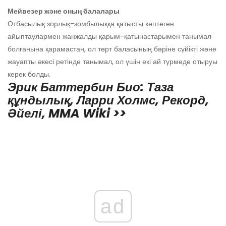
Мейвезер және оның балалары
Отбасылық зорлық-зомбылыққа қатысты көптеген
айыптаулармен жанжалды қарым-қатынастарымен танымал
болғанына қарамастан, ол төрт баласының бәріне сүйікті және
жауапты әкесі ретінде танымал, ол үшін екі ай түрмеде отыруы
керек болды.
Эрик Баттербин Био: Таза
құндылық, Ларри Холмс, Рекорд,
Әйелі, MMA Wiki >>
ad