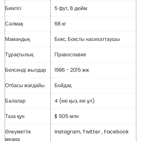
Биіктігі
5 фут, 8 дюйм
Салмақ
68 кг
Мамандық
Бокс, Боксты насихаттаушы
Тұрақтылық
Православие
Белсенді жылдар
1996 - 2015 жж
Отбасы жағдайы
Бойдақ
Балалар
4 (екі қыз, екі ұл)
Таза құн
$ 505 млн
Әлеуметтік
Instagram,
Twitter
,
Facebook
медиа