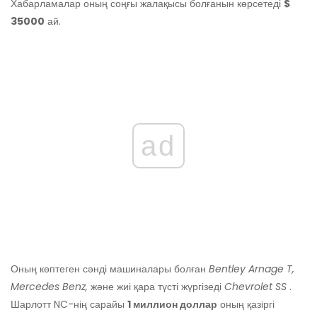
Хабарламалар оның соңғы жалақысы болғанын көрсетеді
$
35000
ай.
ad
Оның көптеген сәнді машиналары болған
Bentley Arnage
T,
Mercedes Benz,
және жиі қара түсті жүргізеді
Chevrolet SS
.
Шарлотт NC-нің сарайы
1 миллион доллар
оның қазіргі