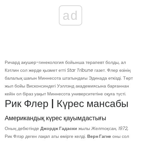
ad
Ричард акушер-гинекология бойынша терапевт болды, ал
Кэтлин сол жерде қызмет етті
Star Tribune
газет. Флер өзінің
балалық шағын Миннесота штатындағы Эдинада өткізді. Төрт
жыл бойы Висконсиндегі Уэллэнд академиясына барғаннан
кейін ол біраз уақыт Миннесота университетіне оқуға түсті.
Рик Флер | Күрес мансабы
Американдық күрес қауымдастығы
Оның дебютінде
Джордж Гадаски
жылы
Желтоқсан, 1972,
Рик Флэр деген лақап аты өмірге келді.
Верн Гагне
оны сол