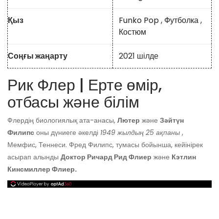
Қыз
Funko Pop
,
Футболка
,
Костюм
Соңғы жаңарту
2021 шілде
Рик Флер | Ерте өмір,
отбасы және білім
Флердің биологиялық ата-анасы,
Лютер
және
Зәйтүн
Филипс
оны дүниеге әкелді
1949 жылдың 25 ақпаны
,
Мемфис, Теннеси. Фред Филипс, тумасы бойынша, кейінірек
асырап алынды
Доктор Ричард Рид Флиер
және
Кэтлин
Кинсмиллер Флиер.