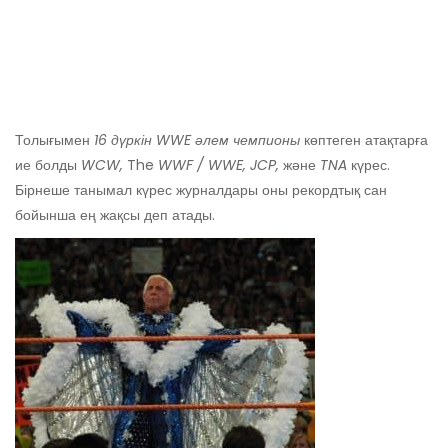
Толығымен
16 дүркін WWE әлем чемпионы
көптеген атақтарға
ие болды
WCW,
The
WWF / WWE, JCP,
және
TNA
күрес.
Бірнеше танымал күрес журналдары оны рекордтық сан
бойынша ең жақсы деп атады.