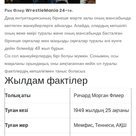
Рик Флер WrestleMania 24-те.
Даңқ интуитациясының бірнеше мәрте залы оның мансабында
көптеген жанкүйерлерге айналды. Алайда, олардың көпшілігі
оның жеке өмірі туралы және оның мансабында басталған
бірнеше оқиғалар мен маңызды оқиғалар туралы әлі күнге
дейін білмейді
48 жыл
бұрын.
Сіз сол жанкүйерлердің бірі болуы мүмкін. Сонымен, осы
мақаланы орындаңыз, оны аяқтағаннан кейін ол туралы
фактілердің көпшілігімен таныс боласыз.
Жылдам фактілер
Толық аты
Ричард Морган Флиер
Туған кезі
1949 жылдың 25 ақпаны
Туған жер
Мемфис, Теннеси, АҚШ