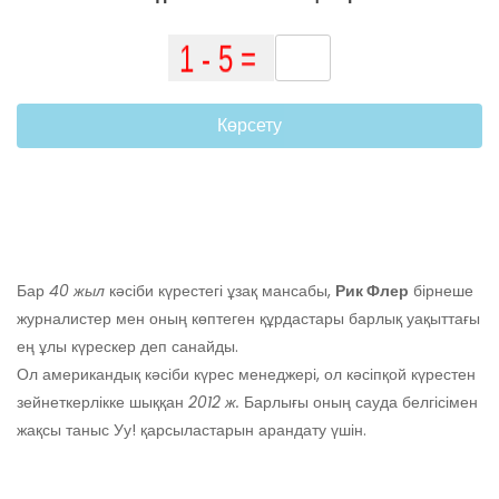
Көрсету
Бар
40 жыл
кәсіби күрестегі ұзақ мансабы,
Рик Флер
бірнеше
журналистер мен оның көптеген құрдастары барлық уақыттағы
ең ұлы күрескер деп санайды.
Ол американдық кәсіби күрес менеджері, ол кәсіпқой күрестен
зейнеткерлікке шыққан
2012 ж.
Барлығы оның сауда белгісімен
жақсы таныс Уу! қарсыластарын арандату үшін.