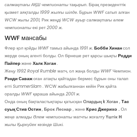
салмақтағы АҚШ чемпионаты
тақырып. Бірақ президенттік
қызмет аяқталды
1999 жылғы шілде.
Бұрын
WWF
сатып алған
WCW
жылы
2001,
Рик жеңді
WCW ауыр салмақтағы әлем
чемпионаты
екі рет
2000 ж.
WWF мансабы
Флер қол қойды
WWF
тамыз айында
1991 ж.
Бобби Хинан
сол
жерде оның агенті болды. Ол бірнеше рет қарсы шықты
Родди
Пайпер
және
Халк Хоган
.
Жеңу
1992 Royal Rumble
матч, ол жаңа болды
WWF
Чемпион.
Рэнди Саваж
оған атақты қайтадан бермес бұрын оны талап
етті
SummerSlam
. WCW жабылғаннан кейін Рик қайта
оралды
WWF
қараша айында
2001 ж.
Онда оның бақталастықтары қатысқан
Олардың
k Хоган
,
Тас
суық Стив Остин
,
Брок
Леснар
, және
Крис Джерихо
.
Ол
жеңе алмады
Әлем чемпионаты
матчты жоғалту
Үштік
H
жылы
Қыркүйек
кезінде
Шикі.