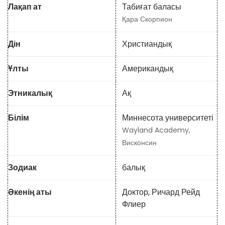
Лақап ат
Табиғат баласы
Қара Скорпион
Дін
Христиандық
Ұлты
Американдық
Этникалық
Ақ
Білім
Миннесота университеті
Wayland Academy,
Висконсин
Зодиак
балық
Әкенің аты
Доктор, Ричард Рейд
Флиер