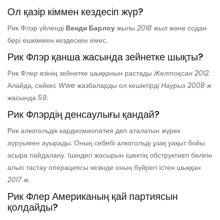
Ол қазір кіммен кездесіп жүр?
Рик Флэр үйленді
Венди Барлоу
жылы
2018 жыл
және содан
бері ешкіммен кездескен емес.
Рик Флэр қанша жасында зейнетке шықты?
Рик Флер өзінің зейнетке шыққанын растады
Желтоқсан 2012.
Алайда, сәйкес
Wwe
жазбаларды ол кешіктірді
Наурыз 2008 ж
жасында
59.
Рик Флэрдің денсаулығы қандай?
Рик алкогольдік кардиомиопатия деп аталатын жүрек
ауруымен ауырады. Оның себебі алкогольді ұзақ уақыт бойы
асыра пайдалану. Ішіндегі жасырын ішектің обструктивті бөлігін
алып тастау операциясы кезінде оның бүйрегі істен шыққан
2017 ж.
Рик Флер Американың қай партиясын
қолдайды?