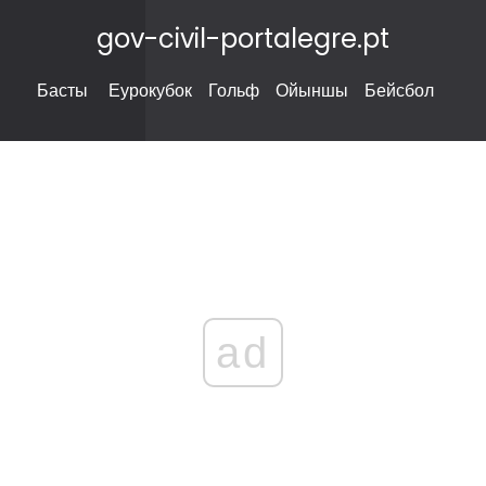
gov-civil-portalegre.pt
Басты
Еурокубок
Гольф
Ойыншы
Бейсбол
ad