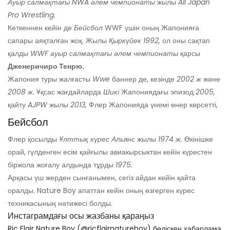
Ауыр салмақтағы NWA әлем чемпионаты
жылы
All Japan
Pro Wrestling.
Кеткеннен кейін де
Бейсбол
WWF үшін оның Жапонияға
сапары аяқталған жоқ. Жылы
Қыркүйек 1992,
ол оны сақтап
қалды
WWF ауыр салмақтағы әлем чемпионаты
қарсы
Дженеричиро Тенрю.
Жапония туры жалғасты
Wwe
баннер де, кезінде
2002 ж
және
2008 ж.
Ұқсас жағдайларда
Шикі
Жапониядағы эпизод
2005,
қайту
AJPW
жылы
2013,
Флер Жапонияда үнемі өнер көрсетті,
Бейсбол
Флер қосылды
Ұлттық күрес
Альянс
жылы
1974 ж.
Өкінішке
орай, гүлденген есім қайғылы авиакырсыктан кейін күрестен
біржола жоғалу алдында тұрды
1975.
Арқасы үш жерден сынғанымен, сегіз айдан кейін қайта
оралды. Nature Boy апаттан кейін оның өзгерген күрес
техникасының нәтижесі болды.
Инстаграмдағы осы жазбаны қараңыз
Ric Flair Nature Boy (@ricflairnatureboy) бөліскен хабарлама