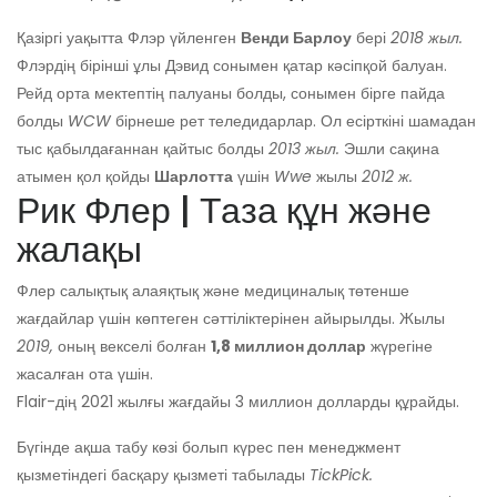
Қазіргі уақытта Флэр үйленген
Венди Барлоу
бері
2018 жыл.
Флэрдің бірінші ұлы Дэвид сонымен қатар кәсіпқой балуан.
Рейд орта мектептің палуаны болды, сонымен бірге пайда
болды
WCW
бірнеше рет теледидарлар. Ол есірткіні шамадан
тыс қабылдағаннан қайтыс болды
2013 жыл.
Эшли сақина
атымен қол қойды
Шарлотта
үшін
Wwe
жылы
2012 ж.
Рик Флер | Таза құн және
жалақы
Флер салықтық алаяқтық және медициналық төтенше
жағдайлар үшін көптеген сәттіліктерінен айырылды. Жылы
2019,
оның векселі болған
1,8 миллион доллар
жүрегіне
жасалған ота үшін.
Flair-дің 2021 жылғы жағдайы 3 миллион долларды құрайды.
Бүгінде ақша табу көзі болып күрес пен менеджмент
қызметіндегі басқару қызметі табылады
TickPick.