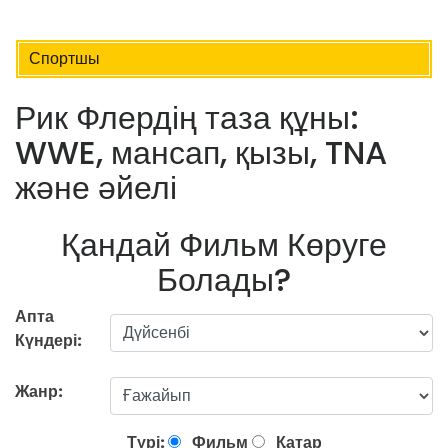
Спортшы
Рик Флердің таза құны:
WWE, мансап, қызы, TNA
және әйелі
Қандай Фильм Көруге
Болады?
Апта
Күндері:
Жанр:
Түрі:
Фильм
Қатар