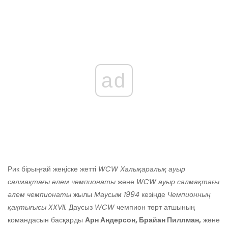
ad
Рик бірыңғай жеңіске жетті
WCW Халықаралық ауыр
салмақтағы әлем чемпионаты
және
WCW ауыр салмақтағы
әлем чемпионаты
жылы
Маусым 1994
кезінде
Чемпионның
қақтығысы XXVII.
Даусыз
WCW
чемпион төрт атшының
командасын басқарды
Арн Андерсон, Брайан Пиллман,
және