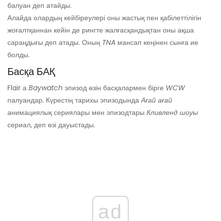
балуан деп атайды.
Алайда олардың кейбіреулері оны жастық пен қабілеттілігін
жоғалтқаннан кейін де рингте жалғасқандықтан оны ақша
сараңдығы деп атады. Оның
TNA
мансап кеңінен сынға ие
болды.
Басқа БАҚ
Flair а
Baywatch
эпизод өзін басқалармен бірге
WCW
палуандар. Күрестің тарихы эпизодында
Ағай ағай
анимациялық сериялары мен эпизодтары
Кливленд шоуы
сериал, деп өзі дауыстады.
ad