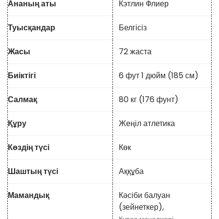
Ананың аты
Кэтлин Флиер
Туысқандар
Белгісіз
Жасы
72 жаста
Биіктігі
6 фут 1 дюйм (185 см)
Салмақ
80 кг (176 фунт)
Құру
Жеңіл атлетика
Көздің түсі
Көк
Шаштың түсі
Аққұба
Мамандық
Кәсіби балуан
(зейнеткер),