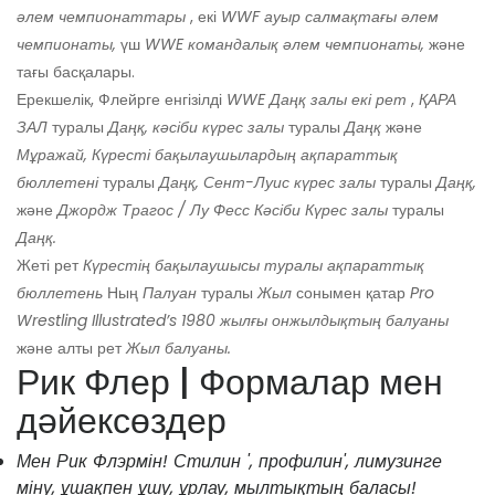
әлем чемпионаттары
, екі
WWF ауыр салмақтағы әлем
чемпионаты,
үш
WWE командалық әлем чемпионаты,
және
тағы басқалары.
Ерекшелік, Флейрге енгізілді
WWE Даңқ залы екі рет
,
ҚАРА
ЗАЛ
туралы
Даңқ, кәсіби күрес залы
туралы
Даңқ
және
Мұражай, Күресті бақылаушылардың ақпараттық
бюллетені
туралы
Даңқ, Сент-Луис күрес залы
туралы
Даңқ,
және
Джордж Трагос / Лу Фесс
Кәсіби
Күрес залы
туралы
Даңқ.
Жеті рет
Күрестің бақылаушысы туралы ақпараттық
бюллетень
Ның
Палуан
туралы
Жыл
сонымен қатар
Pro
Wrestling Illustrated’s 1980 жылғы онжылдықтың балуаны
және алты рет
Жыл балуаны.
Рик Флер | Формалар мен
дәйексөздер
Мен Рик Флэрмін! Стилин ', профилин', лимузинге
міну, ұшақпен ұшу, ұрлау, мылтықтың баласы!