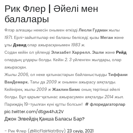
Рик Флер | Әйелі мен
балалары
Флэр алғашқы некесін онымен өткізді
Лесли Гудман
жылы
1971.
Ерлі-зайыптылар екі баланы бөліседі; қызы
Меган
және
ұлы
Дэвид
олар ажырасқанымен
1983 ж.
Содан кейін ол үйленді
Элизабет Харрелл. Эшли
және
Рейд
олардың ұлдары болды. Кейін
2. 3
үйленген жылдары, олар
ажырасқан.
Жылы
2006,
ол неке қатынастарын байланыстырды
Тиффани
ВанДемарк.
Тағы да
2009 ж
онымен ажырасу аяқталды.
Кейінірек, жылы
2009 ж
Жаклин Бимс
оның төртінші әйелі
болды. Бұл қарым-қатынас ажырасумен аяқталды
2014 жыл.
Париждің 19-туылған күні құтты болсын! ️
# флоридагаторлар
pic.twitter.com/dSgw4hJL2V
Джон Элвейдің Қанша Баласы Бар?
- Рик Флер (@RicFlairNatrBoy)
23 сәуір, 2021