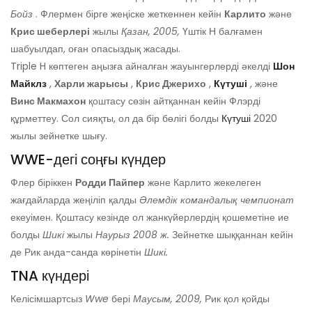
Бойз
. Флермен бірге жеңіске жеткеннен кейін
Карлито
және
Крис шеберлері
жылы
Қазан, 2005,
Үштік Н балғамен
шабуылдап, оған опасыздық жасады.
Triple H көптеген аңызға айналған жауынгерлерді әкелді
Шон
Майклз
,
Харли жарысы
,
Крис Джерихо
,
Күтуші
, және
Винс Макмахон
қоштасу сөзін айтқаннан кейін Флэрді
құрметтеу. Сол сияқты, ол да бір бөлігі болды
Күтуші
2020
жылы зейнетке шығу.
WWE-дегі соңғы күндер
Флер біріккен
Родди Пайпер
және Карлито жекелеген
жағдайларда жеңіліп қалды
Әлемдік командалық чемпионат
екеуімен. Қоштасу кезінде ол жанкүйерлердің қошеметіне ие
болды
Шикі
жылы
Наурыз 2008 ж.
Зейнетке шыққаннан кейін
де Рик анда-санда көрінетін
Шикі.
TNA күндері
Келісімшартсыз
Wwe
бері
Маусым, 2009,
Рик қол қойды