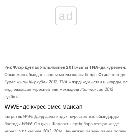
ad
Рик Флэр Дуглас Уильямспен 2011 жылы TNA-да күрескен.
Оның мансабындағы соңғы матчы қарсы болды
Стинг
кезінде
Күрес
жылы
Қыркүйек 2012. TNA
Флэрді жұмыстан шығарды, ол
енді ешқашан күреспейтінін мәлімдеді
Желтоқсан 2012
сұхбат.
WWE-де күрес емес мансап
Екі реттік
WWE Даңқ залы
индукт күрестен тыс ойындарды
бастады
WWE.
Ол қызы Шарлотты ертіп бара жатқан кезде
көрінді
NXT
кезінде
2013-2014.
Зейнеткер балуан пайда болды