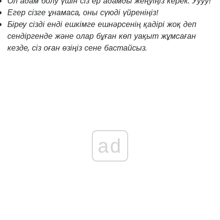
Ол адам болу үшін сіз ер адамды жеңуіңіз керек. Уууу!
Егер сізге ұнамаса, оны сүюді үйреніңіз!
Біреу сізді енді ешкімге ешнәрсенің қадірі жоқ деп
сендіргенде және олар бұған көп уақыт жұмсаған
кезде, сіз оған өзіңіз сене бастайсыз.
ad