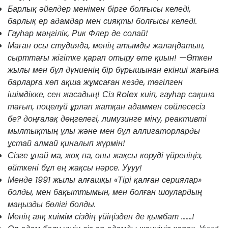
Барлық әйелдер менімен бірге болғысы келеді,
барлық ер адамдар мен сияқты болғысы келеді.
Гауһар мәңгілік, Рик Флер де солай!
Маған осы студияда, менің атымды жалаңдатып,
сырттағы жігітке қарап отыру өте қиын! —Өткен
жылы мен бұл дүниенің бір бұрышынан екінші жағына
барларға көп ақша жұмсаған кезде, төгілген
ішімдікке, сен жасадың! Сіз Rolex киіп, гауһар сақина
тағып, поцелуй ұрлап жатқан адаммен сөйлесесіз
бе? доңғалақ дөңгелегі, лимузинге міну, реактивті
мылтықтың ұлы және мен бұл аллигаторларды
ұстай алмай қиналып жүрмін!
Сізге ұнай ма, жоқ па, оны жақсы көруді үйреніңіз,
өйткені бұл ең жақсы нәрсе. Уууу!
Менде 1991 жылы алғашқы «Тірі қалған сериялар»
болды, мен бақыттымын, мен болған шоулардың
маңызды бөлігі болды.
Менің аяқ киімім сіздің үйіңізден де қымбат .......!