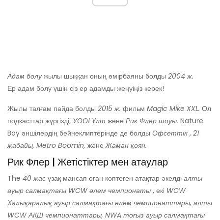
Адам болу
жылы шыққан оның өмірбаяны болды
2004 ж.
Ер адам болу үшін сіз ер адамды жеңуіңіз керек!
Жылы талғам пайда болды
2015 ж.
фильм
Magic Mike XXL.
Ол
подкасттар жүргізді,
УОО! Ұлт
және
Рик Флер шоуы.
Nature
Boy әншілердің бейнеклиптерінде де болды
Офсеттік
,
21
жабайы,
Metro Boomin,
және
Жаман қоян.
Рик Флер | Жетістіктер мен атаулар
The
40 жас
ұзақ мансап оған көптеген атақтар әкелді
алты
ауыр салмақтағы WCW әлем чемпионаты
, екі
WCW
Халықаралық ауыр салмақтағы әлем чемпионаттары, алты
WCW АҚШ чемпионаттары, NWA тоғыз ауыр салмақтағы