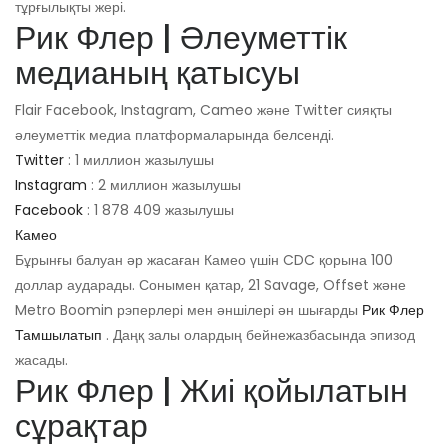
тұрғылықты жері.
Рик Флер | Әлеуметтік
медианың қатысуы
Flair Facebook, Instagram, Cameo және Twitter сияқты
әлеуметтік медиа платформаларында белсенді.
Twitter
: 1 миллион жазылушы
Instagram
: 2 миллион жазылушы
Facebook
: 1 878 409 жазылушы
Камео
Бұрынғы балуан әр жасаған Камео үшін CDC қорына 100
доллар аударады. Сонымен қатар, 21 Savage, Offset және
Metro Boomin рэперлері мен әншілері ән шығарды
Рик Флер
Тамшылатып
. Даңқ залы олардың бейнежазбасында эпизод
жасады.
Рик Флер | Жиі қойылатын
сұрақтар