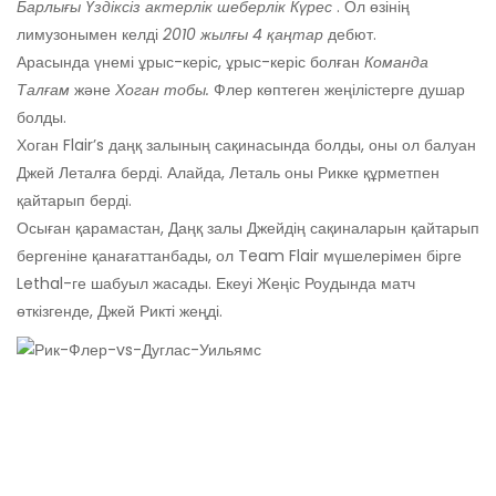
Барлығы
Үздіксіз актерлік шеберлік
Күрес
. Ол өзінің
лимузонымен келді
2010 жылғы 4 қаңтар
дебют.
Арасында үнемі ұрыс-керіс, ұрыс-керіс болған
Команда
Талғам
және
Хоган тобы.
Флер көптеген жеңілістерге душар
болды.
Хоган Flair’s даңқ залының сақинасында болды, оны ол балуан
Джей Леталға берді. Алайда, Леталь оны Рикке құрметпен
қайтарып берді.
Осыған қарамастан, Даңқ залы Джейдің сақиналарын қайтарып
бергеніне қанағаттанбады, ол Team Flair мүшелерімен бірге
Lethal-ге шабуыл жасады. Екеуі Жеңіс Роудында матч
өткізгенде, Джей Рикті жеңді.