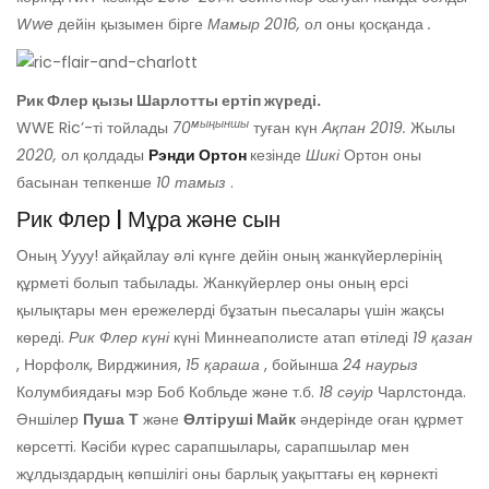
Wwe
дейін қызымен бірге
Мамыр 2016,
ол оны қосқанда
.
Рик Флер қызы Шарлотты ертіп жүреді.
мыңыншы
WWE Ric’-ті тойлады
70
туған күн
Ақпан 2019.
Жылы
2020,
ол қолдады
Рэнди Ортон
кезінде
Шикі
Ортон оны
басынан тепкенше
10 тамыз
.
Рик Флер | Мұра және сын
Оның Уууу! айқайлау әлі күнге дейін оның жанкүйерлерінің
құрметі болып табылады. Жанкүйерлер оны оның ерсі
қылықтары мен ережелерді бұзатын пьесалары үшін жақсы
көреді.
Рик Флер күні
күні Миннеаполисте атап өтіледі
19 қазан
, Норфолк, Вирджиния,
15 қараша
, бойынша
24 наурыз
Колумбиядағы мэр Боб Кобльде және т.б.
18 сәуір
Чарлстонда.
Әншілер
Пуша
Т
және
Өлтіруші Майк
әндерінде оған құрмет
көрсетті. Кәсіби күрес сарапшылары, сарапшылар мен
жұлдыздардың көпшілігі оны барлық уақыттағы ең көрнекті