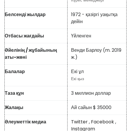
Күрес менеджері
Белсенді жылдар
1972 - қазіргі уақытқа
дейін
Отбасы жағдайы
Үйленген
Әйелінің / жұбайының
Венди Барлоу (m. 2019
аты-жөні
ж.)
Балалар
Екі ұл
Екі қыз
Таза құн
3 миллион доллар
Жалақы
Ай сайын $ 35000
Әлеуметтік медиа
Twitter
,
Facebook
,
Instagram