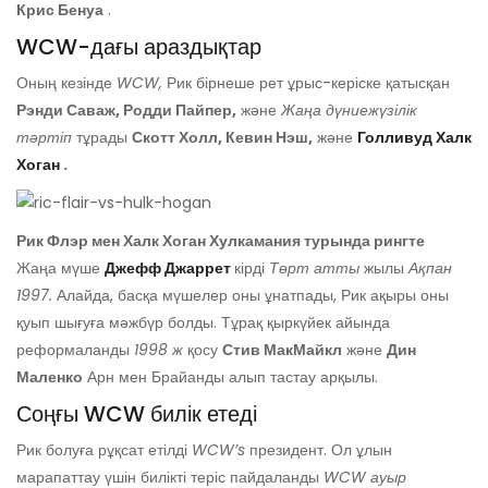
Крис Бенуа
.
WCW-дағы араздықтар
Оның кезінде
WCW,
Рик бірнеше рет ұрыс-керіске қатысқан
Рэнди Саваж, Родди Пайпер,
және
Жаңа дүниежүзілік
тәртіп
тұрады
Скотт Холл, Кевин Нэш,
және
Голливуд Халк
Хоган
.
Рик Флэр мен Халк Хоган Хулкамания турында рингте
Жаңа мүше
Джефф Джаррет
кірді
Төрт атты
жылы
Ақпан
1997.
Алайда, басқа мүшелер оны ұнатпады, Рик ақыры оны
қуып шығуға мәжбүр болды. Тұрақ қыркүйек айында
реформаланды
1998 ж
қосу
Стив МакМайкл
және
Дин
Маленко
Арн мен Брайанды алып тастау арқылы.
Соңғы WCW билік етеді
Рик болуға рұқсат етілді
WCW’s
президент. Ол ұлын
марапаттау үшін билікті теріс пайдаланды
WCW ауыр