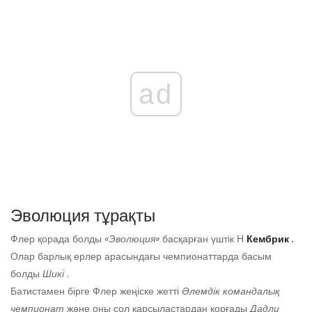
ad
Эволюция тұрақты
Флер қорада болды
«Эволюция»
басқарған үштік Н
Кембрик
.
Олар барлық ерлер арасындағы чемпионаттарда басым
болды
Шикі
.
Батистамен бірге Флер жеңіске жетті
Әлемдік командалық
чемпионат
және оны сол қарсыластардан қорғады
Дадли