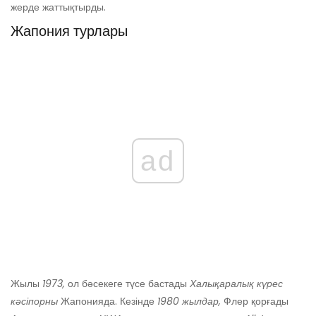
жерде жаттықтырды.
Жапония турлары
ad
Жылы
1973,
ол бәсекеге түсе бастады
Халықаралық күрес
кәсіпорны
Жапонияда. Кезінде
1980 жылдар,
Флер қорғады