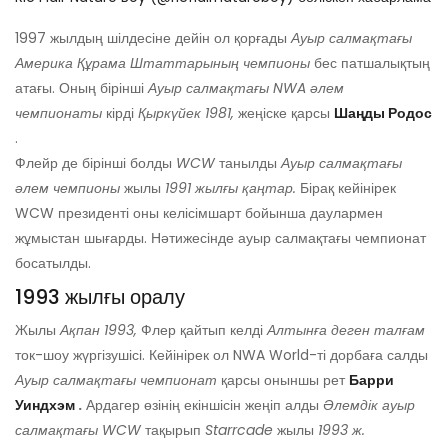
1997 жылдың шілдесіне дейін ол қорғады
Ауыр салмақтағы
Америка Құрама Штаттарының чемпионы
бес патшалықтың
атағы. Оның бірінші
Ауыр салмақтағы NWA әлем
чемпионаты
кірді
Қыркүйек 1981,
жеңіске қарсы
Шаңды Родос
.
Флейр де бірінші болды
WCW
танылды
Ауыр салмақтағы
әлем чемпионы
жылы
1991 жылғы қаңтар.
Бірақ кейінірек
WCW президенті оны келісімшарт бойынша даулармен
жұмыстан шығарды. Нәтижесінде ауыр салмақтағы чемпионат
босатылды.
1993 жылғы оралу
Жылы
Ақпан 1993,
Флер қайтып келді
Алтынға деген талғам
ток-шоу жүргізушісі. Кейінірек ол NWA World-ті дорбаға салды
Ауыр салмақтағы чемпионат
қарсы оныншы рет
Барри
Уиндхэм
.
Ардагер өзінің екіншісін жеңіп алды
Әлемдік ауыр
салмақтағы WCW
тақырып
Starrcade
жылы
1993 ж.