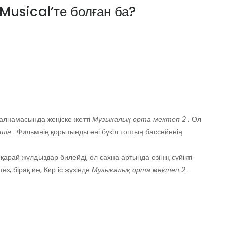
Musical’те болған ба?
уалнамасында жеңіске жетті
Музыкалық орта мектеп 2
. Ол
үшін
. Фильмнің қорытынды әні бүкіл топтың бассейннің
арай жұлдыздар билейді, ол сахна артында өзінің сүйікті
ез, бірақ иә, Кир іс жүзінде
Музыкалық орта мектеп 2
.