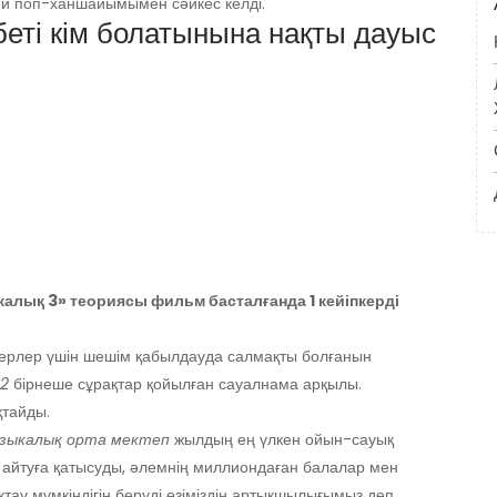
ей поп-ханшайымымен сәйкес келді.
еті кім болатынына нақты дауыс
лық 3» теориясы фильм басталғанда 1 кейіпкерді
ерлер үшін шешім қабылдауда салмақты болғанын
2
бірнеше сұрақтар қойылған сауалнама арқылы.
қтайды.
зыкалық орта мектеп
жылдың ең үлкен ойын-сауық
е айтуға қатысуды, әлемнің миллиондаған балалар мен
тау мүмкіндігін беруді өзіміздің артықшылығымыз деп