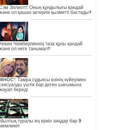
Сэм Эллиотт: Оның құндылығы қандай
және ол қашан актерлік қызметті бастады?
Кевин Чемберлиннің таза құны қандай
және ол неге танымал?
‘RHOC’: Тамра судьясы өзінің күйеуімен
сексуалды үштік бар деген шағымына
жауап береді
Мылтық туралы ең еркін заңдар бар 9
мемлекет