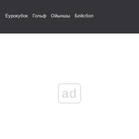
Еурокубок
Гольф
Ойыншы
Бейсбол
ad