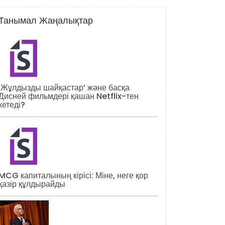
Танымал Жаңалықтар
‘Жұлдызды шайқастар’ және басқа
Дисней фильмдері қашан Netflix-тен
кетеді?
MCG капиталының кірісі: Міне, неге қор
қазір құлдырайды