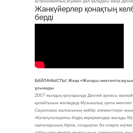
астрономиялық өсуімен дәл қаладағы жаңа Дисн
Жанкүйерлер қонақтың келб
берді
БАЙЛАНЫСТЫ: Жаңа «Жоғары мектептің музыка
ұсынады
2007 жылдың қаңтарында Дисней арнасы жанкүй
қалайтынын мәлімдеді
Музыкалық орта мектеп 
Сауалнама жалғасының кейбір элементтерін аны
«Катапультацияны біздің көрермендер жасады
Му
оқиғаларының біріне, сондықтан біз оларға әңгім
отбасылар көретін жалғасының элементтерін анық