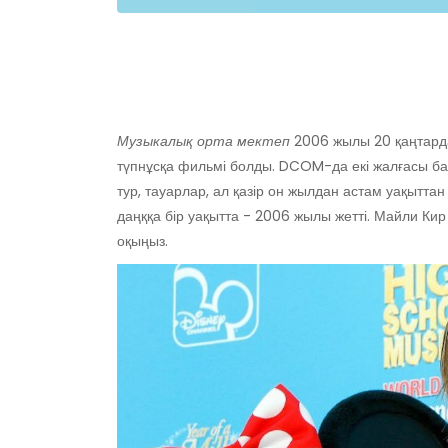
Музыкалық орта мектеп
2006 жылы 20 қаңтарда
түпнұсқа фильмі болды. DCOM-да екі жалғасы бар
тур, тауарлар, ал қазір он жылдан астам уақытт
даңққа бір уақытта - 2006 жылы жетті. Майли Ки
оқыңыз.