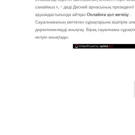
санаймыз », - деді Дисней арнасының президен
қауымдастығында айтқан
Онлайнға қол жеткізу
.
Сауалнаманың көптеген сұрақтарына кішігірім эл
деректемелерді анықтау. Бірақ сауалнама сұрақ
келуін анықтады.