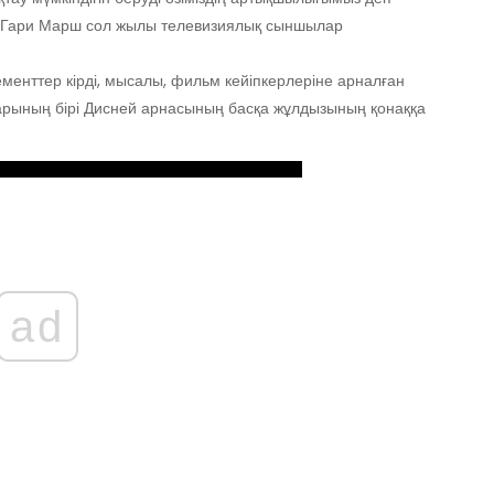
ті Гари Марш сол жылы телевизиялық сыншылар
ементтер кірді, мысалы, фильм кейіпкерлеріне арналған
тарының бірі Дисней арнасының басқа жұлдызының қонаққа
ad