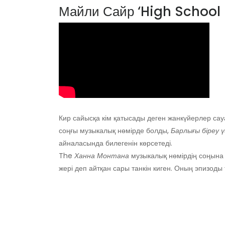
Майли Сайр ‘High School 
Кир сайысқа кім қатысады деген жанкүйерлер са
соңғы музыкалық нөмірде болды,
Барлығы біреу 
айналасында билегенін көрсетеді.
The
Ханна Монтана
музыкалық нөмірдің соңына қ
жері деп айтқан сары танкін киген. Оның эпизоды т