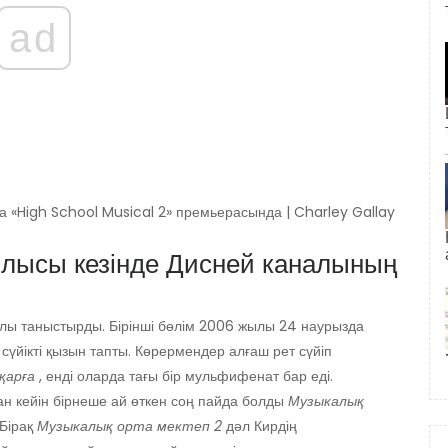
ad
 «High School Musical 2» премьерасында | Charley Gallay
лысы кезінде Дисней каналының
лы таныстырды. Бірінші бөлім 2006 жылы 24 наурызда
сүйікті қызын тапты. Көрермендер алғаш рет сүйіп
қарға
, енді оларда тағы бір мульфифенат бар еді.
ан кейін бірнеше ай өткен соң пайда болды
Музыкалық
Бірақ
Музыкалық орта мектеп 2
дәл Кирдің