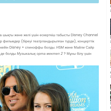
 шықты және желі үшін ескерткіш табысты Disney Channel
 фильмдер (біреуі театрландырылған түрде), концерттік
ан кейін Disney + спиноффы болды.
HSM
және Майли Сайр
р де болды
Музыкалық орта мектеп 2
? Мұны білу үшін