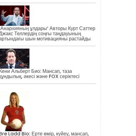
‘Анархияның ұлдары’ Авторы Курт Саттер
Джакс Теллердің соңғы таңдауының
артындағы шын мотивацияны растайды
Кени Альберт Био: Мансап, таза
құндылық, әкесі және FOX серіктесі
Bre Ladd Bio: Ерте өмір, күйеу, мансап,