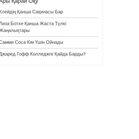
Ары Қарай Оқу
Клейдің Қанша Сақинасы Бар
Лиза Ботхе Қанша Жаста Түлкі
Жаңалықтары
Самми Соса Кім Үшін Ойнады
Джаред Гофф Колледжге Қайда Барды?