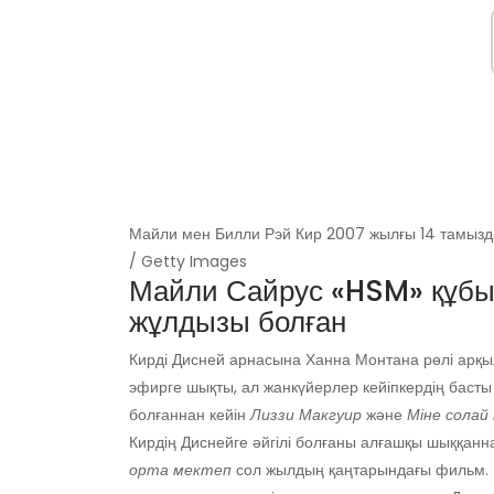
Майли мен Билли Рэй Кир 2007 жылғы 14 тамызда
/ Getty Images
Майли Сайрус «HSM» құбы
жұлдызы болған
Кирді Дисней арнасына Ханна Монтана рөлі арқы
эфирге шықты, ал жанкүйерлер кейіпкердің басты 
болғаннан кейін
Лиззи Макгуир
және
Міне солай 
Кирдің Диснейге әйгілі болғаны алғашқы шыққанн
орта мектеп
сол жылдың қаңтарындағы фильм. 