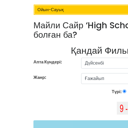
Ойын-Сауық
Майли Сайр ‘High Scho
болған ба?
Қандай Филь
Апта Күндері:
Жанр:
Түрі: