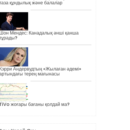
таза құндылық және балалар
Шон Мендес: Канадалық әнші қанша
тұрады?
Кэрри Андервудтың «Жылаған әдемі»
артындағы терең мағынасы
TiVo жоғары бағаны қолдай ма?