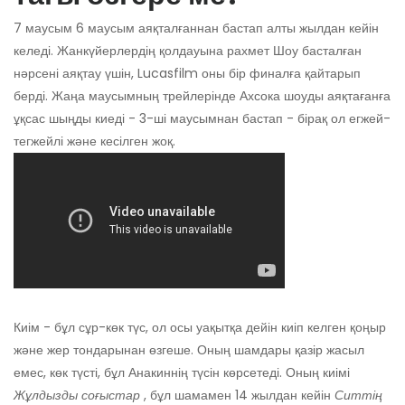
7 маусым 6 маусым аяқталғаннан бастап алты жылдан кейін
келеді. Жанкүйерлердің қолдауына рахмет Шоу басталған
нәрсені аяқтау үшін, Lucasfilm оны бір финалға қайтарып
берді. Жаңа маусымның трейлерінде Ахсока шоуды аяқтағанға
ұқсас шыңды киеді - 3-ші маусымнан бастап - бірақ ол егжей-
тегжейлі және кесілген жоқ.
Киім - бұл сұр-көк түс, ол осы уақытқа дейін киіп келген қоңыр
және жер тондарынан өзгеше. Оның шамдары қазір жасыл
емес, көк түсті, бұл Анакиннің түсін көрсетеді. Оның киімі
Жұлдызды соғыстар
, бұл шамамен 14 жылдан кейін
Ситтің