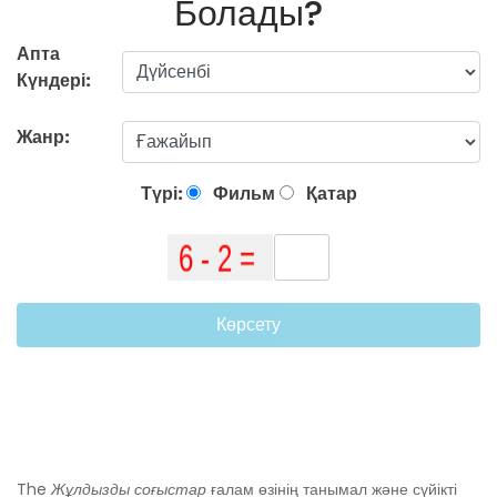
Болады?
Апта
Күндері:
Жанр:
Түрі:
Фильм
Қатар
Көрсету
The
Жұлдызды соғыстар
ғалам өзінің танымал және сүйікті