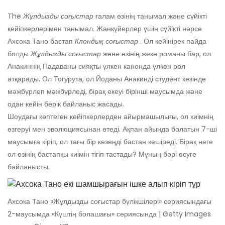
The
Жұлдызды соғыстар
ғалам өзінің танымал және сүйікті
кейіпкерлерімен танымал. Жанкүйерлер үшін сүйікті нәрсе
Ахсока Тано бастап
Клондық соғыстар
. Ол кейінірек пайда
болды
Жұлдызды соғыстар
және өзінің жеке романы бар, ол
Анакиннің Падаваны сияқты үлкен канонда үлкен рөл
атқарады. Ол Тогурута, ол Йоданы Анакинді студент кезінде
мәжбүрлеп мәжбүрледі, бірақ екеуі бірінші маусымда және
одан кейін берік байланыс жасады.
Шоудағы көптеген кейіпкерлерден айырмашылығы, ол киімнің
өзгеруі мен эволюциясынан өтеді. Ақпан айында болатын 7-ші
маусымға кіріп, ол тағы бір кезеңді бастан кешіреді. Бірақ неге
ол өзінің бастапқы киімін тігіп тастады? Мұның бәрі өсуге
байланысты.
Ахсока Тано «Жұлдызды соғыстар бүлікшілері» сериясындағы
2-маусымда «Күштің болашағы» сериясында | Getty Images