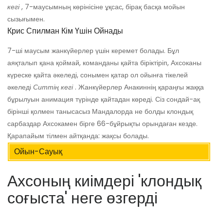
кегі
, 7-маусымның көрінісіне ұқсас, бірақ басқа мойын
сызығымен.
Крис Спилман Кім Үшін Ойнады
7-ші маусым жанкүйерлер үшін керемет болады. Бұл
аяқталып қана қоймай, команданы қайта біріктіріп, Ахсоканы
күреске қайта әкеледі, сонымен қатар ол ойынға тікелей
әкеледі
Ситтің кегі
. Жанкүйерлер Анакиннің қараңғы жаққа
бұрылуын анимация түрінде қайтадан көреді. Сіз сондай-ақ
бірінші қолмен танысасыз Мандалорда не болды клондық
сарбаздар Ахсокамен бірге 66-бұйрықты орындаған кезде.
Қарапайым тілмен айтқанда: жақсы болады.
Ойын-Сауық
Ахсоның киімдері 'клондық
соғыста' неге өзгерді