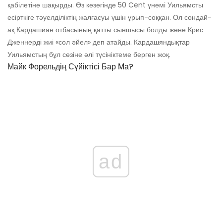
қабілетіне шақырды. Өз кезегінде 50 Cent үнемі Уильямсты
есірткіге тәуелділіктің жалғасуы үшін ұрып-соққан. Ол сондай-
ақ Кардашиан отбасының қатты сыншысы болды және Крис
Дженнерді жиі «сол әйел» деп атайды. Кардашяндықтар
Уильямстың бұл сөзіне әлі түсініктеме берген жоқ.
Майк Форельдің Сүйіктісі Бар Ма?
ad