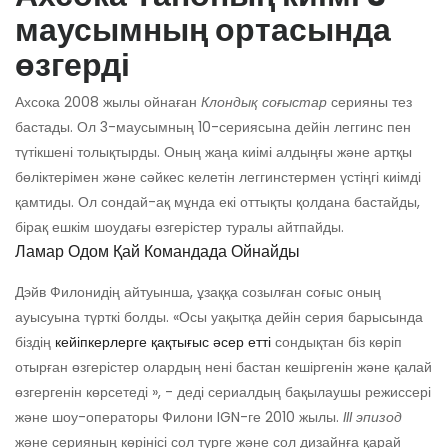
маусымның ортасында
өзгерді
Ахсока 2008 жылы ойнаған
Клондық соғыстар
серияны тез
бастады. Ол 3-маусымның 10-сериясына дейін леггинс пен
түтікшені толықтырды. Оның жаңа киімі алдыңғы және артқы
бөліктерімен және сәйкес келетін леггинстермен үстіңгі киімді
қамтиды. Ол сондай-ақ мұнда екі оттықты қолдана бастайды,
бірақ ешкім шоудағы өзгерістер туралы айтпайды.
Ламар Одом Қай Командада Ойнайды
Дэйв Филонидің айтуынша, ұзаққа созылған соғыс оның
ауысуына түрткі болды. «Осы уақытқа дейін серия барысында
біздің
кейіпкерлерге қақтығыс әсер етті
сондықтан біз көріп
отырған өзгерістер олардың нені бастан кешіргенін және қалай
өзгергенін көрсетеді », - деді сериалдың бақылаушы режиссері
және шоу-операторы Филони IGN-ге 2010 жылы.
III эпизод
және серияның көрінісі сол түрге және сол дизайнға қарай