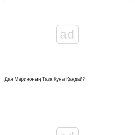
ad
Дан Мариноның Таза Құны Қандай?