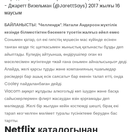
- Джаретт Визельман (@JarettSays)
2017 жылғы 16
маусым
БАЙЛАНЫСТЫ:
‘Челлендж’: Натали Андерсон жүктілік
кезінде білместіктен бәсекеге түсетін жалғыз әйел емес
Сонымен қатар, ол екі гипстің мүшесін мас күйінде есінен
танған кезде тіс щеткасымен жыныстық қатынасты бұзды деп
айыптады. Кулидің айтуынша, өндірушілер оған өз
мәселесімен жүгінгенде «жай ғана онымен айналысыңыз» деді.
Алайда, желі қарсы тұрды және компанияның «шағымдар
рәсімдері бар ашық есік саясаты» бар екенін талап етті, онда
Cooley пайдаланбаған дейді.
Viacom ақиқат жұлдызы алкогольді көп ішуден және басқа
сайыскерлермен флирт жасаудан өзін қорғамады деп
мәлімдеді. Желі бір жылдан кейін костюмді шешті, бірақ екі
тарап кез-келген мәлімет туралы түсініктеме беруден бас
тартты.
Netflix каталогынан