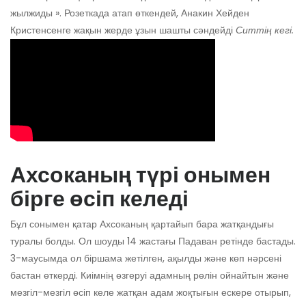
жылжиды ». Розеткада атап өткендей, Анакин Хейден
Кристенсенге жақын жерде ұзын шашты сәндейді
Ситтің кегі.
Ахсоканың түрі онымен
бірге өсіп келеді
Бұл сонымен қатар Ахсоканың қартайып бара жатқандығы
туралы болды. Ол шоуды 14 жастағы Падаван ретінде бастады.
3-маусымда ол біршама жетілген, ақылды және көп нәрсені
бастан өткерді. Киімнің өзгеруі адамның рөлін ойнайтын және
мезгіл-мезгіл өсіп келе жатқан адам жоқтығын ескере отырып,