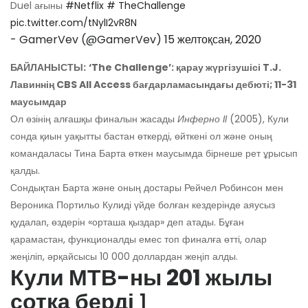
Duel ағыны
#Netflix
# TheChallenge
pic.twitter.com/tNylI2vR8N
- GamerVev (@GamerVev)
15 желтоқсан, 2020
БАЙЛАНЫСТЫ:
‘The Challenge’: қарау жүргізушісі T.J.
Лавиннің CBS All Access бағдарламасындағы дебюті; 11-31
маусымдар
Ол өзінің алғашқы финалын жасады
Инферно II
(2005), Кули
сонда қиын уақытты бастан өткерді, өйткені ол және оның
командаласы Тина Барта өткен маусымда бірнеше рет ұрысып
қалды.
Сондықтан Барта және оның достары Рейчел Робинсон мен
Вероника Портильо Кулиді үйде болған кездерінде аяусыз
қудалап, өздерін «орташа қыздар» деп атады. Бұған
қарамастан, функционалды емес топ финалға өтті, олар
жеңіліп, әрқайсысы 10 000 доллардан жеңіп алды.
Кули МТВ-ны 201 жылы
сотқа берді
1