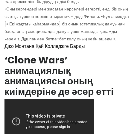
жас ерекшелігін білдірудің әдісі болды.
«Оны көргендері мен жасаған нәрселері өзгертті, енді біз оның
сыртқы түрінен көрініп отырмыз», - деді Филони. «Бұл эпизодта
[« Екі жақтағы қаһармандар] біз оның эстетикалық дамуынан
басқа оның эмоционалды дамуы үшін маңызды қадамды
көреміз. Дұшпанмен бетпе-бет келу оның көзін ашады ».
Джо Монтана Қай Колледжге Барды
‘Clone Wars’
анимациялық
анимациясы оның
киімдеріне де әсер етті