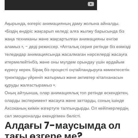
Ақырында, өзгеріс анимацияның даму жолына айналды.
«Біздің өндіріс жақсарып келеді; алға жылжу барысында біз
жаңа техниканы және жақсартылған анимацияны енгізе
аламыз », - деді режиссер. «Апталық серия ретінде біз өзімізді
теледидар анимациясында жасалмаған нәрселерді жасауға
итермелейтінбіз, және оны мүлдем орындау үшін әрдайым
күресу керек. Бірақ біз процесті оңтайландыруға көмектесетін
трюктарды үйреніп жатырмыз және активтер кітапханасын
құруды жалғастырамыз ».
Оның айтуынша, олар анимациялық топ ретінде өскендіктен,
оларды эксперимент жасауға және заттарды, соның ішінде
Ахсоканың киімін өзгертуге талпындырды. Ол кейіпкерлердің
сәл эмоционалды екендігімен бөлісті.
Алдағы 7-маусымда ол
тағы өзгере ме?