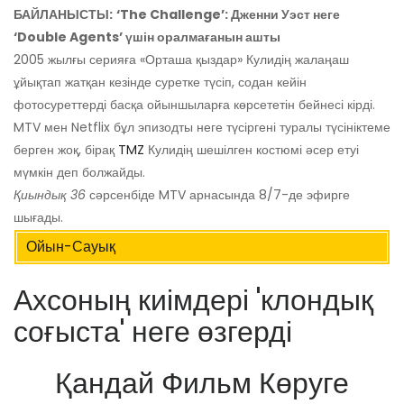
БАЙЛАНЫСТЫ:
‘The Challenge’: Дженни Уэст неге
‘Double Agents’ үшін оралмағанын ашты
2005 жылғы серияға «Орташа қыздар» Кулидің жалаңаш
ұйықтап жатқан кезінде суретке түсіп, содан кейін
фотосуреттерді басқа ойыншыларға көрсететін бейнесі кірді.
MTV мен Netflix бұл эпизодты неге түсіргені туралы түсініктеме
берген жоқ, бірақ
TMZ
Кулидің шешілген костюмі әсер етуі
мүмкін деп болжайды.
Қиындық 36
сәрсенбіде MTV арнасында 8/7-де эфирге
шығады.
Ойын-Сауық
Ахсоның киімдері 'клондық
соғыста' неге өзгерді
Қандай Фильм Көруге