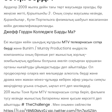
Ардагер 2009 жылға дейін тағы төрт маусымда оралды, бір
жеңіске жетті,
Қорытынды 3
. Оның соңғы маусымы кезінде,
Қирандылар
, Кули Портильоға физикалық шабуыл жасағаннан
кейін дисквалификацияланды.
Джефф Гордон Колледжге Барды Ма?
Екі жылдан кейін шындық жұлдызы
MTV телеарнасын сотқа
берді
және Bunim / Murray Productions өндірістік
компаниясы оның бірнеше рет жыныстық зорлық-
зомбылықтың құрбаны болуына әкеліп соқтырған қоршаған
ортаны нығайтуды ұйымдастырды деп айыптайды. Ол
продюсерлер оларға көп мөлшерде алкоголь берді және
драма мен жаман мінез-құлыққа көбірек эфир уақыты сияқты
жеңілдіктер ұсына отырып, ықпал етті деп мәлімдеді.
2011 жылы Тоня Кули MTV телеарнасын сотқа беріп, фильмге
түсу кезінде жыныстық батареяны және қысым көрсетті деп
айыптады
# TheChallenge
. Мен онымен сөйлестім
https://t.co/YRN50Mvz0J
pic.twitter.com/ftn7pzSZXn