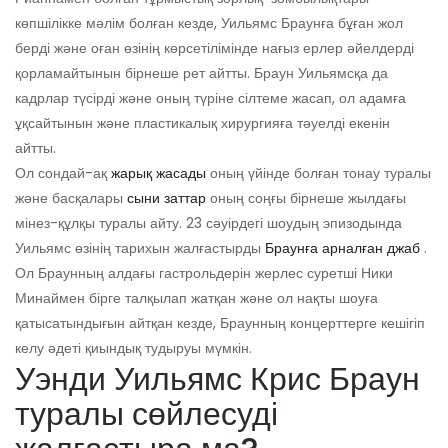
көпшілікке мәлім болған кезде, Уильямс Браунға бұған жол
берді және оған өзінің көрсетілімінде нағыз ерлер әйелдерді
қорламайтынын бірнеше рет айтты. Браун Уильямсқа да
кадрлар түсірді және оның түріне сілтеме жасап, ол адамға
ұқсайтынын және пластикалық хирургияға тәуелді екенін
айтты.
Ол сондай-ақ
жарық жасады
оның үйінде болған тонау туралы
және басқалары
сыни заттар
оның соңғы бірнеше жылдағы
мінез-құлқы туралы айту. 23 сәуірдегі шоудың эпизодында
Уильямс өзінің тарихын жалғастырды
Браунға арналған джаб
.
Ол Браунның алдағы гастрольдерін жерлес суретші Ники
Минаймен бірге талқылап жатқан және ол нақты шоуға
қатысатындығын айтқан кезде, Браунның концерттерге кешігіп
келу әдеті қиындық тудыруы мүмкін.
Уэнди Уильямс Крис Браун
туралы сөйлесуді