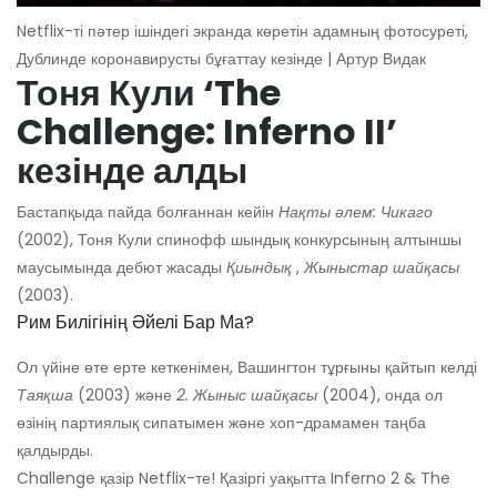
Netflix-ті пәтер ішіндегі экранда көретін адамның фотосуреті,
Дублинде коронавирусты бұғаттау кезінде | Артур Видак
Тоня Кули ‘The
Challenge: Inferno II’
кезінде алды
Бастапқыда пайда болғаннан кейін
Нақты әлем: Чикаго
(2002), Тоня Кули спинофф шындық конкурсының алтыншы
маусымында дебют жасады
Қиындық
,
Жыныстар шайқасы
(2003).
Рим Билігінің Әйелі Бар Ма?
Ол үйіне өте ерте кеткенімен, Вашингтон тұрғыны қайтып келді
Таяқша
(2003) және
2. Жыныс шайқасы
(2004), онда ол
өзінің партиялық сипатымен және хоп-драмамен таңба
қалдырды.
Challenge қазір Netflix-те! Қазіргі уақытта Inferno 2 & The