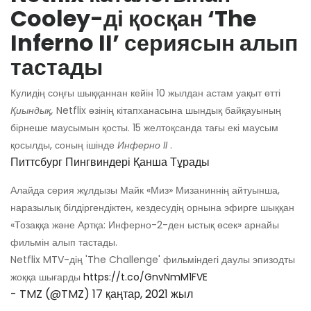
Cooley-ді қосқан ‘The
Inferno II’ сериясын алып
тастады
Кулидің соңғы шыққаннан кейін 10 жылдан астам уақыт өтті
Қиындық,
Netflix өзінің кітапханасына шындық байқауының
бірнеше маусымын қосты. 15 желтоқсанда тағы екі маусым
қосылды, соның ішінде
Инферно II
.
Питтсбург Пингвиндері Қанша Тұрады
Алайда серия жұлдызы Майк «Миз» Мизаниннің айтуынша,
наразылық білдіргендіктен, кездесудің орнына эфирге шыққан
«Тозаққа және Артқа: Инферно-2-ден ыстық өсек» арнайы
фильмін алып тастады.
Netflix MTV-дің 'The Challenge' фильміндегі даулы эпизодты
жоққа шығарды
https://t.co/GnvNmM1FVE
- TMZ (@TMZ)
17 қаңтар, 2021 жыл