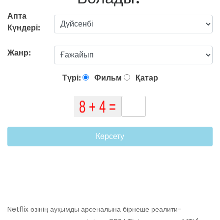
Апта
Күндері:
Жанр:
Түрі:
Фильм
Қатар
Көрсету
Netflix өзінің ауқымды арсеналына бірнеше реалити-