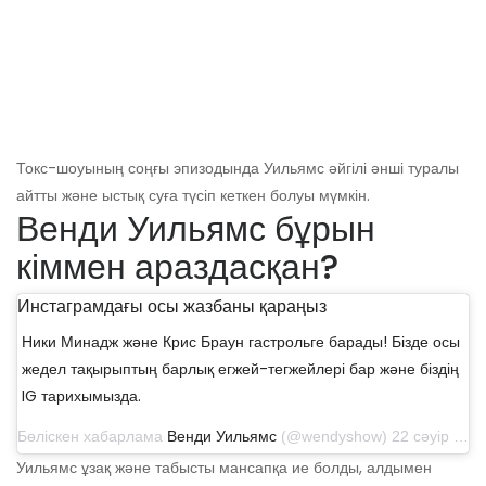
Токс-шоуының соңғы эпизодында Уильямс әйгілі әнші туралы
айтты және ыстық суға түсіп кеткен болуы мүмкін.
Венди Уильямс бұрын
кіммен араздасқан?
Инстаграмдағы осы жазбаны қараңыз
Ники Минадж және Крис Браун гастрольге барады! Бізде осы
жедел тақырыптың барлық егжей-тегжейлері бар және біздің
IG тарихымызда.
Бөліскен хабарлама
Венди Уильямс
(@wendyshow) 22 сәуір 2019 ж. 11: 33-те PDT
Уильямс ұзақ және табысты мансапқа ие болды, алдымен