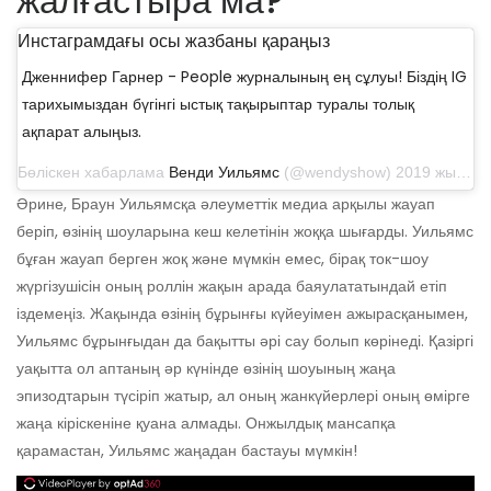
жалғастыра ма?
Инстаграмдағы осы жазбаны қараңыз
Дженнифер Гарнер - People журналының ең сұлуы! Біздің IG
тарихымыздан бүгінгі ыстық тақырыптар туралы толық
ақпарат алыңыз.
Бөліскен хабарлама
Венди Уильямс
(@wendyshow) 2019 жылдың 24 сәуірінде, сағат 10: 08-де PDT
Әрине, Браун Уильямсқа әлеуметтік медиа арқылы жауап
беріп, өзінің шоуларына кеш келетінін жоққа шығарды. Уильямс
бұған жауап берген жоқ және мүмкін емес, бірақ ток-шоу
жүргізушісін оның роллін жақын арада баяулататындай етіп
іздемеңіз. Жақында өзінің бұрынғы күйеуімен ажырасқанымен,
Уильямс бұрынғыдан да бақытты әрі сау болып көрінеді. Қазіргі
уақытта ол аптаның әр күнінде өзінің шоуының жаңа
эпизодтарын түсіріп жатыр, ал оның жанкүйерлері оның өмірге
жаңа кіріскеніне қуана алмады. Онжылдық мансапқа
қарамастан, Уильямс жаңадан бастауы мүмкін!