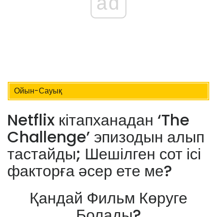
ad
Ойын-Сауық
Netflix кітапханадан ‘The
Challenge’ эпизодын алып
тастайды; Шешілген сот ісі
факторға әсер ете ме?
Қандай Фильм Көруге
Болады?