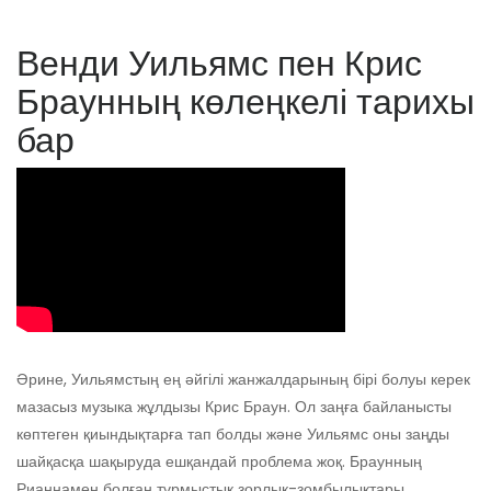
Венди Уильямс пен Крис
Браунның көлеңкелі тарихы
бар
Әрине, Уильямстың ең әйгілі жанжалдарының бірі болуы керек
мазасыз музыка жұлдызы Крис Браун. Ол заңға байланысты
көптеген қиындықтарға тап болды және Уильямс оны заңды
шайқасқа шақыруда ешқандай проблема жоқ. Браунның
Рианнамен болған тұрмыстық зорлық-зомбылықтары