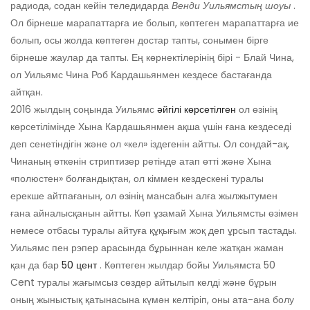
радиода, содан кейін теледидарда
Венди Уильямстың шоуы
.
Ол бірнеше марапаттарға ие болып, көптеген марапаттарға ие
болып, осы жолда көптеген достар тапты, сонымен бірге
бірнеше жаулар да тапты. Ең көрнектілерінің бірі - Блай Чина,
ол Уильямс Чина Роб Кардашьянмен кездесе бастағанда
айтқан.
2016 жылдың соңында Уильямс
әйгілі көрсетілген
ол өзінің
көрсетілімінде Хына Кардашьянмен ақша үшін ғана кездеседі
деп сенетіндігін және ол «кел» іздегенін айтты. Ол сондай-ақ,
Чинаның өткенін стриптизер ретінде атап өтті және Хына
«полюстен» болғандықтан, ол кіммен кездескені туралы
ерекше айтпағанын, ол өзінің мансабын алға жылжытумен
ғана айналысқанын айтты. Көп ұзамай Хына Уильямсты өзімен
немесе отбасы туралы айтуға құқығым жоқ деп ұрсып тастады.
Уильямс пен рэпер арасында бұрыннан келе жатқан жаман
қан да бар
50 цент
. Көптеген жылдар бойы Уильямста 50
Cent туралы жағымсыз сөздер айтылып келді және бұрын
оның жыныстық қатынасына күмән келтіріп, оны ата-ана болу