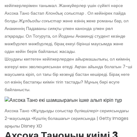
кейіпкерлерімен танымал. Жанкүйерлер үшін сүйікті нәрсе
Ахсока Тано бастап
Клондық соғыстар
. Ол кейінірек пайда
болды
Жұлдызды соғыстар
және өзінің жеке романы бар, ол
Анакиннің Падаваны сияқты үлкен канонда үлкен рөл
атқарады. Ол Тогурута, ол Йоданы Анакинді студент кезінде
мәжбүрлеп мәжбүрледі, бірақ екеуі бірінші маусымда және
одан кейін берік байланыс жасады.
Шоудағы көптеген кейіпкерлерден айырмашылығы, ол киімнің
өзгеруі мен эволюциясынан өтеді. Ақпан айында болатын 7-ші
маусымға кіріп, ол тағы бір кезеңді бастан кешіреді. Бірақ неге
ол өзінің бастапқы киімін тігіп тастады? Мұның бәрі өсуге
байланысты.
Ахсока Тано «Жұлдызды соғыстар бүлікшілері» сериясындағы
2-маусымда «Күштің болашағы» сериясында | Getty Images
арқылы Disney XD
Ахсока Таноның киімі 3