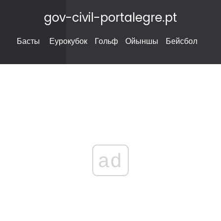
gov-civil-portalegre.pt
Басты
Еурокубок
Гольф
Ойыншы
Бейсбол
ad