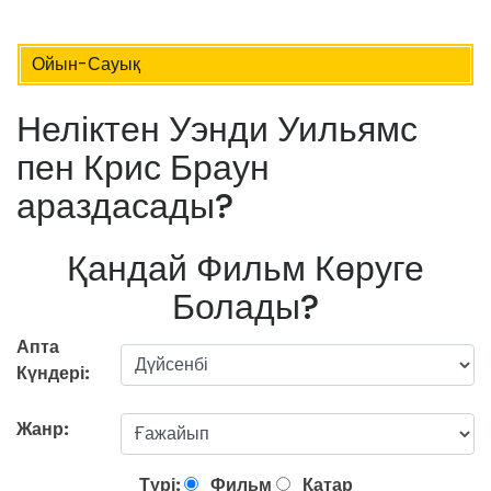
Ойын-Сауық
Неліктен Уэнди Уильямс
пен Крис Браун
араздасады?
Қандай Фильм Көруге
Болады?
Апта
Күндері:
Жанр:
Түрі:
Фильм
Қатар