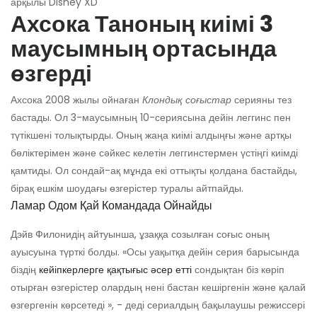
арқылы Disney XD
Ахсока Таноның киімі 3
маусымның ортасында
өзгерді
Ахсока 2008 жылы ойнаған
Клондық соғыстар
серияны тез
бастады. Ол 3-маусымның 10-сериясына дейін леггинс пен
түтікшені толықтырды. Оның жаңа киімі алдыңғы және артқы
бөліктерімен және сәйкес келетін леггинстермен үстіңгі киімді
қамтиды. Ол сондай-ақ мұнда екі оттықты қолдана бастайды,
бірақ ешкім шоудағы өзгерістер туралы айтпайды.
Ламар Одом Қай Командада Ойнайды
Дэйв Филонидің айтуынша, ұзаққа созылған соғыс оның
ауысуына түрткі болды. «Осы уақытқа дейін серия барысында
біздің
кейіпкерлерге қақтығыс әсер етті
сондықтан біз көріп
отырған өзгерістер олардың нені бастан кешіргенін және қалай
өзгергенін көрсетеді », - деді сериалдың бақылаушы режиссері