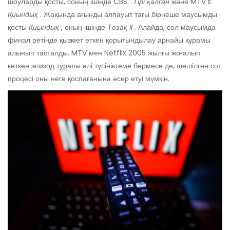
шоуларды қосты, соның ішінде CBS ’
Тірі қалған
және MTV's
Қиындық
. Жақында ағынды алпауыт тағы бірнеше маусымды
қосты
Қиындық
, оның ішінде
Тозақ II
. Алайда, сол маусымда
финал ретінде қызмет еткен қорытындылау арнайы құрамы
алынып тасталды. MTV мен Netflix 2005 жылғы жоғалып
кеткен эпизод туралы әлі түсініктеме бермесе де, шешілген сот
процесі оны неге қоспағанына әсер етуі мүмкін.