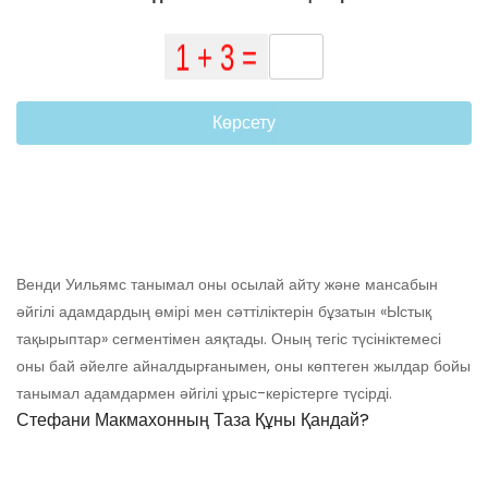
Көрсету
Венди Уильямс танымал оны осылай айту және мансабын
әйгілі адамдардың өмірі мен сәттіліктерін бұзатын «Ыстық
тақырыптар» сегментімен аяқтады. Оның тегіс түсініктемесі
оны бай әйелге айналдырғанымен, оны көптеген жылдар бойы
танымал адамдармен әйгілі ұрыс-керістерге түсірді.
Стефани Макмахонның Таза Құны Қандай?