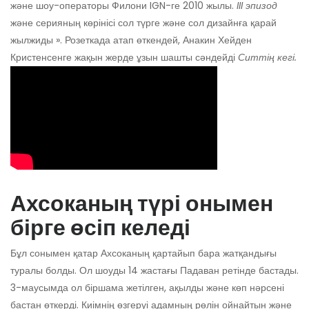
және шоу-операторы Филони IGN-ге 2010 жылы.
III эпизод
және серияның көрінісі сол түрге және сол дизайнға қарай
жылжиды ». Розеткада атап өткендей, Анакин Хейден
Кристенсенге жақын жерде ұзын шашты сәндейді
Ситтің кегі.
Ахсоканың түрі онымен
бірге өсіп келеді
Бұл сонымен қатар Ахсоканың қартайып бара жатқандығы
туралы болды. Ол шоуды 14 жастағы Падаван ретінде бастады.
3-маусымда ол біршама жетілген, ақылды және көп нәрсені
бастан өткерді. Киімнің өзгеруі адамның рөлін ойнайтын және