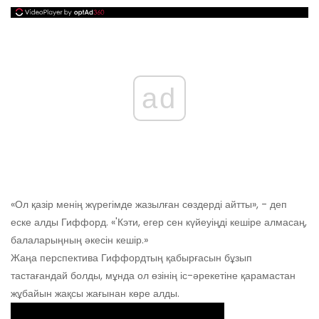
ad
«Ол қазір менің жүрегімде жазылған сөздерді айтты», - деп
еске алды Гиффорд. «'Кэти, егер сен күйеуіңді кешіре алмасаң,
балаларыңның әкесін кешір.»
Жаңа перспектива Гиффордтың қабырғасын бұзып
тастағандай болды, мұнда ол өзінің іс-әрекетіне қарамастан
жұбайын жақсы жағынан көре алды.