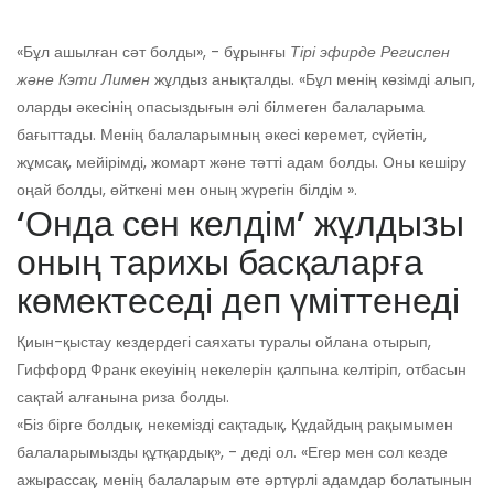
«Бұл ашылған сәт болды», - бұрынғы
Тірі эфирде Региспен
және Кэти Лимен
жұлдыз анықталды. «Бұл менің көзімді алып,
оларды әкесінің опасыздығын әлі білмеген балаларыма
бағыттады. Менің балаларымның әкесі керемет, сүйетін,
жұмсақ, мейірімді, жомарт және тәтті адам болды. Оны кешіру
оңай болды, өйткені мен оның жүрегін білдім ».
‘Онда сен келдім’ жұлдызы
оның тарихы басқаларға
көмектеседі деп үміттенеді
Қиын-қыстау кездердегі саяхаты туралы ойлана отырып,
Гиффорд Франк екеуінің некелерін қалпына келтіріп, отбасын
сақтай алғанына риза болды.
«Біз бірге болдық, некемізді сақтадық, Құдайдың рақымымен
балаларымызды құтқардық», - деді ол. «Егер мен сол кезде
ажырассақ, менің балаларым өте әртүрлі адамдар болатынын