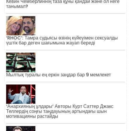
Кевин Чемберлиннің таза құны қандай және ол неге
танымал?
‘RHOC’: Тамра судьясы өзінің күйеуімен сексуалды
үштік бар деген шағымына жауап береді
Мылтық туралы ең еркін заңдар бар 9 мемлекет
‘Анархияның ұлдары’ Авторы Курт Саттер Джакс
Теллердің соңғы таңдауының артындағы шын
мотивацияны растайды