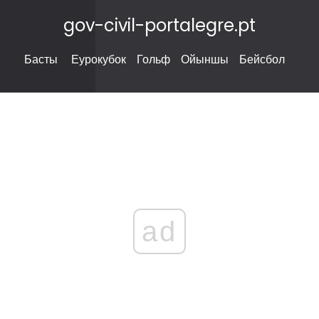
gov-civil-portalegre.pt
Басты
Еурокубок
Гольф
Ойыншы
Бейсбол
ad