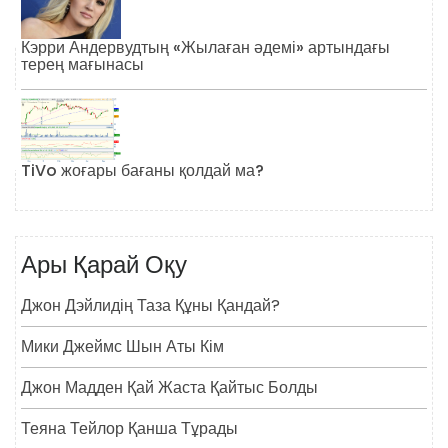
Кэрри Андервудтың «Жылаған әдемі» артындағы
терең мағынасы
TiVo жоғары бағаны қолдай ма?
Ары Қарай Оқу
Джон Дэйлидің Таза Құны Қандай?
Мики Джеймс Шын Аты Кім
Джон Мадден Қай Жаста Қайтыс Болды
Теяна Тейлор Қанша Тұрады