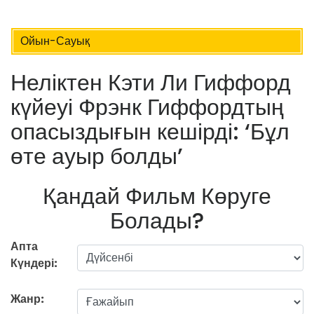
Ойын-Сауық
Неліктен Кэти Ли Гиффорд
күйеуі Фрэнк Гиффордтың
опасыздығын кешірді: ‘Бұл
өте ауыр болды’
Қандай Фильм Көруге
Болады?
Апта
Күндері:
Жанр: