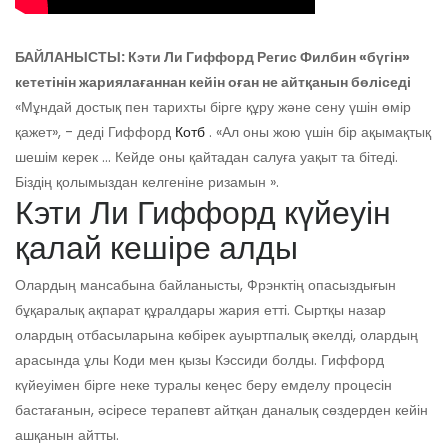
БАЙЛАНЫСТЫ: Кэти Ли Гиффорд Регис Филбин «бүгін»
кететінін жариялағаннан кейін оған не айтқанын бөліседі
«Мұндай достық пен тарихты бірге құру және сену үшін өмір
қажет», - деді Гиффорд
Котб
. «Ал оны жою үшін бір ақымақтық
шешім керек ... Кейде оны қайтадан салуға уақыт та бітеді.
Біздің қолымыздан келгеніне ризамын ».
Кэти Ли Гиффорд күйеуін
қалай кешіре алды
Олардың мансабына байланысты, Фрэнктің опасыздығын
бұқаралық ақпарат құралдары жария етті. Сыртқы назар
олардың отбасыларына көбірек ауыртпалық әкелді, олардың
арасында ұлы Коди мен қызы Кэссиди болды. Гиффорд
күйеуімен бірге неке туралы кеңес беру емделу процесін
бастағанын, әсіресе терапевт айтқан даналық сөздерден кейін
ашқанын айтты.