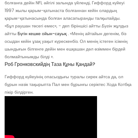
болғанға дейін NFL әйгілі залында үйленді, Гиффорд күйеуі
1997 жылы қарым-қатынаста болғаннан кейін олардың
қарым-қатынасында болған аласапыранды талқылайды.
«Бұл раушан төсегі емес», - деп біріншісі айтты
Бүгін
жұлдыз
айтты
Бүгін кешке ойын-сауық
. «Менің айтайын дегенім, біз
осыдан кейін ұзақ уақыт күрескенбіз. Ол менің істеген ісімнің
шындығын білгенге дейін мен ешқашан дәл өзіммен бірдей
болмайтынымды білді ».
Роб Гронковскийдің Таза Құны Қандай?
Гиффорд күйеуінің опасыздығы туралы сирек айтса да, ол
бұрын нәзік тақырыпта Пал мен бұрынғы серіктес Хода Котбқа
пікір білдірген.