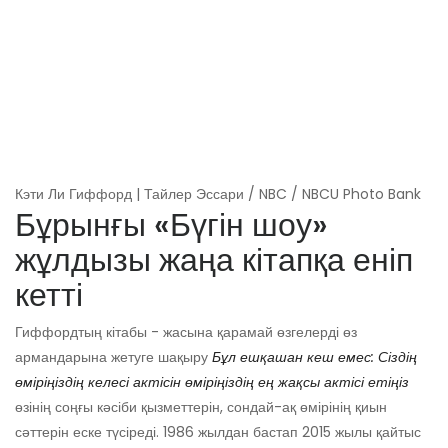
Кэти Ли Гиффорд | Тайлер Эссари / NBC / NBCU Photo Bank
Бұрынғы «Бүгін шоу»
жұлдызы жаңа кітапқа еніп
кетті
Гиффордтың кітабы - жасына қарамай өзгелерді өз
армандарына жетуге шақыру
Бұл ешқашан кеш емес: Сіздің
өміріңіздің келесі актісін өміріңіздің ең жақсы актісі етіңіз
өзінің соңғы кәсіби қызметтерін, сондай-ақ өмірінің қиын
сәттерін еске түсіреді. 1986 жылдан бастап 2015 жылы қайтыс