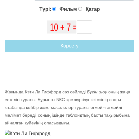
Түрі:
Фильм
Қатар
Көрсету
Жақында Кэти Ли Гиффорд сөз сөйледі
Бүгін шоу
оның жаңа
естелігі туралы. Бұрынғы NBC қос жүргізушісі өзінің соңғы
кітабында кейбір жеке мәселелер туралы егжей-тегжейлі
мәлімет береді, соның ішінде таблоидтың басты тақырыбына
айналған күйеуінің опасыздығы.