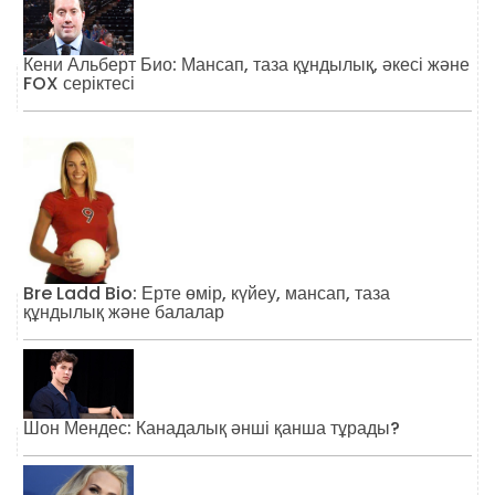
Кени Альберт Био: Мансап, таза құндылық, әкесі және
FOX серіктесі
Bre Ladd Bio: Ерте өмір, күйеу, мансап, таза
құндылық және балалар
Шон Мендес: Канадалық әнші қанша тұрады?