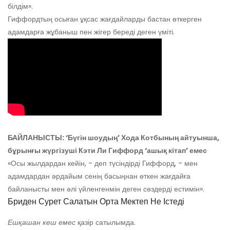
білдім».
Гиффордтың осыған ұқсас жағдайларды бастан өткерген
адамдарға жұбаныш пен жігер береді деген үміті.
БАЙЛАНЫСТЫ: ‘Бүгін шоудың’ Хода Котбының айтуынша,
бұрынғы жүргізуші Кэти Ли Гиффорд ‘ашық кітап’ емес
«Осы жылдардан кейін, - деп түсіндірді Гиффорд, - мен
адамдардан әрдайым сенің басыңнан өткен жағдайға
байланысты мен әлі үйленгенмін деген сөздерді естимін».
Бриден Сурет Салатын Орта Мектеп Не Істеді
Ешқашан кеш емес
қазір сатылымда.