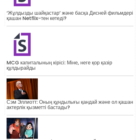
‘Жұлдызды шайқастар’ және басқа Дисней фильмдері
қашан Netflix-тен кетеді?
MCG капиталының кірісі: Міне, неге қор қазір
құлдырайды
Сэм Эллиотт: Оның құндылығы қандай және ол қашан
актерлік қызметті бастады?