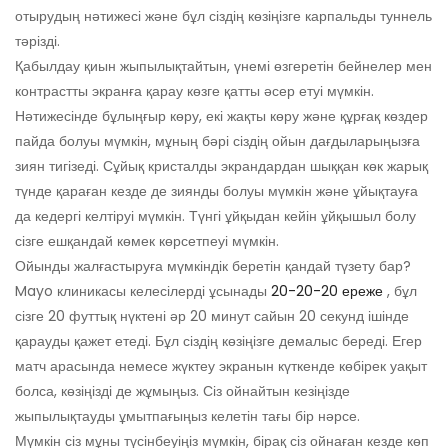
отырудың нәтижесі және бұл сіздің көзіңізге карпальды туннель
тәрізді.
Қабылдау қиын жыпылықтайтын, үнемі өзгеретін бейнелер мен
контрастты экранға қарау көзге қатты әсер етуі мүмкін.
Нәтижесінде бұлыңғыр көру, екі жақты көру және құрғақ көздер
пайда болуы мүмкін, мұның бәрі сіздің ойын дағдыларыңызға
зиян тигізеді. Сұйық кристалды экрандардан шыққан көк жарық
түнде қараған кезде де зиянды болуы мүмкін және ұйықтауға
да кедергі келтіруі мүмкін. Түнгі ұйқыдан кейін ұйқышыл болу
сізге ешқандай көмек көрсетпеуі мүмкін.
Ойынды жалғастыруға мүмкіндік беретін қандай түзету бар?
Mayo клиникасы келесілерді ұсынады
20-20-20 ереже
, бұл
сізге 20 футтық нүктені әр 20 минут сайын 20 секунд ішінде
қарауды қажет етеді. Бұл сіздің көзіңізге демалыс береді. Егер
матч арасында немесе жүктеу экранын күткенде көбірек уақыт
болса, көзіңізді де жұмыңыз. Сіз ойнайтын кезіңізде
жыпылықтауды ұмытпағыңыз келетін тағы бір нәрсе.
Мүмкін сіз мұны түсінбеуіңіз мүмкін, бірақ сіз ойнаған кезде көп