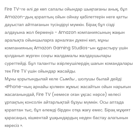
Fire TV-ге әлі де көп сапалы ойындар шықпағаны анық, бұл
Amazon-дың қораптың ойын ойнау қабілеттерін неге қатты
дауыстап айтпағанын түсіндіруі мүмкін. Бірақ бұл сізді
алдауына жол бермеңіз - Amazon компаниясының жақын
аралықта ойыншыларға арналған дүкені көп, мұны
компанияның Amazon Gaming Studios-ын құрастыру үшін
қолданып жүрген соңғы жалдамалы жалдаушылары
суреттейді. Бұл талантты әзірлеушілердің шағын командалары
тек Fire TV үшін ойындар жасайды.
Мұны қорытындылай келе
Сымды
, шолушы былай дейді:
«IPhone-ның арнайы қолмен жұмыс жасайтын ойын нарығын
жасағанындай, Fire TV (немесе оған ұқсас нәрсе) келесі
ұрпақтың консолін айтарлықтай бұзуы мүмкін. Осы аптада
қораптан тыс, бұл әлемді бірден отқа жағу емес. Бірақ мұқият
қарасаңыз, кішкентай ұшқындардың неден бастау алатынын
көресіз ».