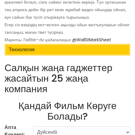
креативті болып, сізге сәйкес келетінін көріңіз. Түн ортасынан
таң атқанға дейін бір рет көзін жұмбай видео ойындар ойнап,
күн сайын бүк түсіп отырмауға тырысыңыз.
Егер сіз өзіңіздің кез-келген ақылды ойын жаттығуларын ойлап
тапсаңыз, маған твит түсіріңіз.
Маркты Twitter-де қадағалаңыз
@WallStMarkSheet
Технология
Салқын жаңа гаджеттер
жасайтын 25 жаңа
компания
Қандай Фильм Көруге
Болады?
Апта
Күндері: