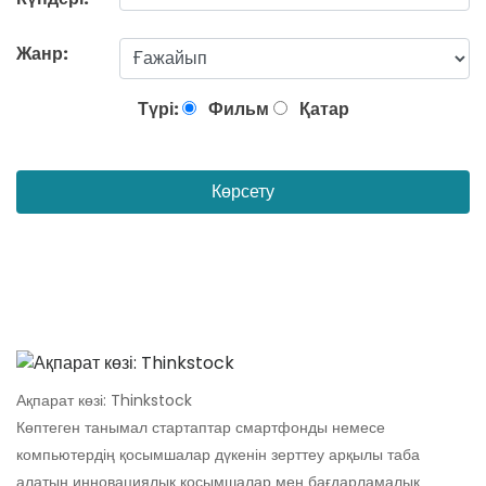
Жанр:
Түрі:
Фильм
Қатар
Көрсету
Ақпарат көзі: Thinkstock
Көптеген танымал стартаптар смартфонды немесе
компьютердің қосымшалар дүкенін зерттеу арқылы таба
алатын инновациялық қосымшалар мен бағдарламалық