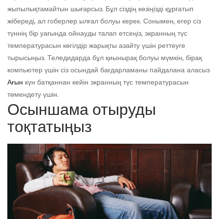
жыпылықтамайтын шығарсыз. Бұл сіздің көзіңізді құрғатып
жібереді, ал гоберлер ылғал болуы керек. Сонымен, егер сіз
түннің бір уағында ойнауды талап етсеңіз, экранның түс
температурасын көгілдір жарықты азайту үшін реттеуге
тырысыңыз. Теледидарда бұл қиынырақ болуы мүмкін, бірақ
компьютер үшін сіз осындай бағдарламаны пайдалана аласыз
Ағын
күн батқаннан кейін экранның түс температурасын
төмендету үшін.
Осыншама отыруды
тоқтатыңыз