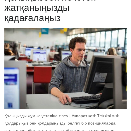
жатқаныңызды
қадағалаңыз
Қолыңызды жұмыс үстеліне тіреу | Ақпарат көзі: Thinkstock
Қолдарыңыз бен қолдарыңызды белгілі бір позицияларда
ұстау және ойынға қатысатын қайталанатын қозғалыстар