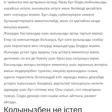
іс-қимылға иек артқымыз келеді, бірақ бұл біздің мойнымызды
ыңғайсыз иілуге, иығымызға иілуге ​​және белімізді қисайтуға
әкеп соқтыруы мүмкін. Бұл сіздің сүйектеріңізге немесе
бұлшықеттеріңізге көмектеспейді, және сіз қартайған кезде
өкінуіңіз мүмкін.
Жаңадан бастағандар үшін иығыңызды артқа тартып көріңіз.
Егер сіз компьютерде болсаңыз, бұл сізге қолыңызды созбау
үшін пернетақта мен тінтуірді жақындатуды білдіруі мүмкін.
Иығыңды ұстап тұру арқаны түзу ұстауға көмектесуі керек,
дегенмен сіз әлі де бүкпеу үшін біраз күш салуыңыз керек.
Басыңызды жоғары көтеруге көмектесу үшін экранның жоғарғы
жағын көздеріңізбен туралап, екеуінің арасындағы сызық
еденге параллель болатындай етіп экранды жақсы деңгейде
ұстауға тырысыңыз. Кешіріңіз, жартылай тапсырғысы келетін
адамдар үшін бұл сілтеме жоқ. Оны сорып, сол омыртқаны
түзеңіз. Сіздің денеңіз сізге ешкім алғыс айтпаса, рахмет
айтады.
Қолыңызбен не істеп