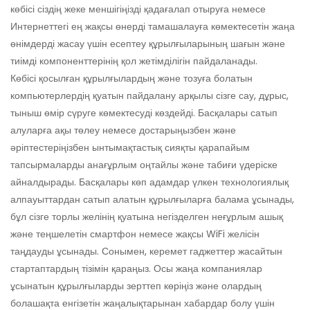
көбісі сіздің жеке меншігіңізді қадағалап отыруға немесе
Интернеттегі ең жақсы өнерді тамашалауға көмектесетін жаңа
өнімдерді жасау үшін есептеу құрылғыларының шағын және
тиімді компоненттерінің қол жетімділігін пайдаланады.
Көбісі қосылған құрылғылардың және тозуға болатын
компьютерлердің қуатын пайдалану арқылы сізге сау, дұрыс,
тыныш өмір сүруге көмектесуді көздейді. Басқалары сатып
алуларға ақы төлеу немесе достарыңызбен және
әріптестеріңізбен ынтымақтастық сияқты қарапайым
тапсырмаларды анағұрлым оңтайлы және табиғи үдеріске
айналдырады. Басқалары көп адамдар үлкен технологиялық
алпауыттардан сатып алатын құрылғыларға балама ұсынады,
бұл сізге торлы желінің қуатына негізделген неғұрлым ашық
және теңшелетін смартфон немесе жақсы WiFi желісін
таңдауды ұсынады. Сонымен, керемет гаджеттер жасайтын
стартаптардың тізімін қараңыз. Осы жаңа компаниялар
ұсынатын құрылғыларды зерттеп көріңіз және олардың
болашақта енгізетін жаңалықтарынан хабардар болу үшін