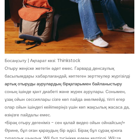
Босаңсыту | Ақпарат көзі: Thinkstock
Отыру жеңіске жететін әдет емес. Гарвард денсаулық
басылымдары хабарлағандай, көптеген зерттеулер жүргізілді
артық отыруды аурулардың бірқатарымен байланыстыру
соның ішінде қант диабеті және жүрек аурулары. Сонымен,
ұзақ ойын сессиялары сізге көп пайда әкелмейді, тіпті егер
олар ойын ішіндегі кейіпкеріңіз үшін көп жақсылық жасаса да,
өзіңізге пайдалы емес.
«Бірақ отыру дегеніміз - сен қалай видео ойын ойнайсың!»
Әрине, бұл оған қараудың бір әдісі. Бірақ бұл сұрақ қоюға
тұрарлық шындық. Wii бұл түсінікке күмән келтірді. Wii-ге