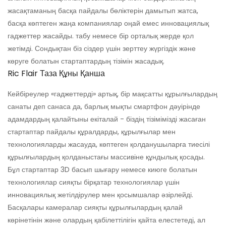
жасақтаманың басқа пайдалы бөліктерін дамытып жатса,
басқа көптеген жаңа компаниялар оңай емес инновациялық
гаджеттер жасайды. табу немесе бір орталық жерде қол
жетімді. Сондықтан біз сіздер үшін зерттеу жүргіздік және
көруге болатын стартаптардың тізімін жасадық.
Ric Flair Таза Құны Қанша
Кейбіреулер «гаджеттерді» артық, бір мақсатты құрылғылардың
санаты деп санаса да, барлық мықты смартфон дәуірінде
адамдардың қалайтыны екіталай - біздің тізімімізді жасаған
стартаптар пайдалы құралдарды, құрылғылар мен
технологияларды жасауда, көптеген қолданушыларға тиесілі
құрылғылардың қолданыстағы массивіне құндылық қосады.
Бұл стартаптар 3D басып шығару немесе киюге болатын
технологиялар сияқты бірқатар технологиялар үшін
инновациялық жетілдірулер мен қосымшалар әзірлейді.
Басқалары камералар сияқты құрылғылардың қалай
көрінетінін және олардың қабілеттілігін қайта елестетеді, ал