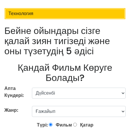
Технология
Бейне ойындары сізге
қалай зиян тигізеді және
оны түзетудің 5 әдісі
Қандай Фильм Көруге
Болады?
Апта
Күндері:
Жанр:
Түрі:
Фильм
Қатар