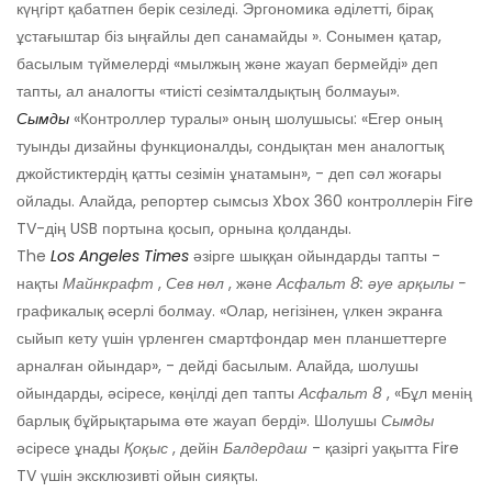
күңгірт қабатпен берік сезіледі. Эргономика әділетті, бірақ
ұстағыштар біз ыңғайлы деп санамайды ». Сонымен қатар,
басылым түймелерді «мылжың және жауап бермейді» деп
тапты, ал аналогты «тиісті сезімталдықтың болмауы».
Сымды
«Контроллер туралы» оның шолушысы: «Егер оның
туынды дизайны функционалды, сондықтан мен аналогтық
джойстиктердің қатты сезімін ұнатамын», - деп сәл жоғары
ойлады. Алайда, репортер сымсыз Xbox 360 контроллерін Fire
TV-дің USB портына қосып, орнына қолданды.
The
Los Angeles Times
әзірге шыққан ойындарды тапты -
нақты
Майнкрафт
,
Сев нөл
, және
Асфальт 8: әуе арқылы -
графикалық әсерлі болмау. «Олар, негізінен, үлкен экранға
сыйып кету үшін үрленген смартфондар мен планшеттерге
арналған ойындар», - дейді басылым. Алайда, шолушы
ойындарды, әсіресе, көңілді деп тапты
Асфальт 8
, «Бұл менің
барлық бұйрықтарыма өте жауап берді». Шолушы
Сымды
әсіресе ұнады
Қоқыс
, дейін
Балдердаш
- қазіргі уақытта Fire
TV үшін эксклюзивті ойын сияқты.