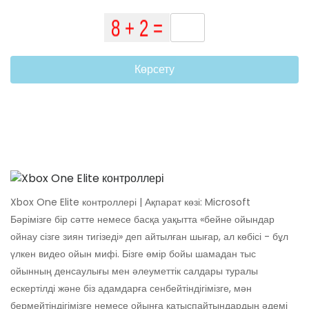
Көрсету
Xbox One Elite контроллері | Ақпарат көзі: Microsoft
Бәрімізге бір сәтте немесе басқа уақытта «бейне ойындар
ойнау сізге зиян тигізеді» деп айтылған шығар, ал көбісі - бұл
үлкен видео ойын мифі. Бізге өмір бойы шамадан тыс
ойынның денсаулығы мен әлеуметтік салдары туралы
ескертілді және біз адамдарға сенбейтіндігімізге, мән
бермейтіндігімізге немесе ойынға қатыспайтындардың әдемі