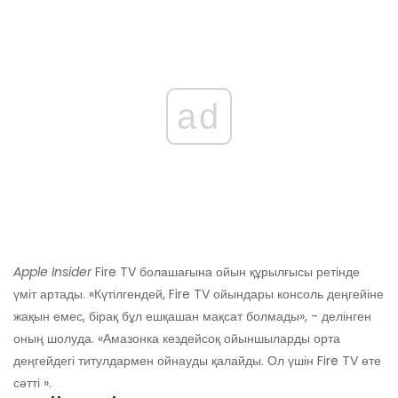
ad
Apple Insider
Fire TV болашағына ойын құрылғысы ретінде
үміт артады. «Күтілгендей, Fire TV ойындары консоль деңгейіне
жақын емес, бірақ бұл ешқашан мақсат болмады», - делінген
оның шолуда. «Амазонка кездейсоқ ойыншыларды орта
деңгейдегі титулдармен ойнауды қалайды. Ол үшін Fire TV өте
сәтті ».