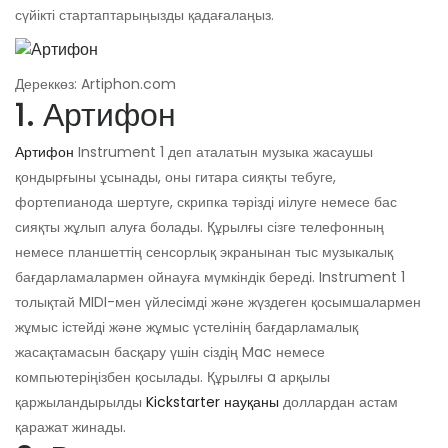
сүйікті стартаптарыңызды қадағалаңыз.
Дереккөз: Artiphon.com
1. Артифон
Артифон
Instrument 1 деп аталатын музыка жасаушы
қондырғыны ұсынады, оны гитара сияқты тебуге,
фортепианода шертуге, скрипка тәрізді иілуге ​​немесе бас
сияқты жұлып алуға болады. Құрылғы сізге телефонның
немесе планшеттің сенсорлық экранынан тыс музыкалық
бағдарламалармен ойнауға мүмкіндік береді. Instrument 1
толықтай MIDI-мен үйлесімді және жүздеген қосымшалармен
жұмыс істейді және жұмыс үстелінің бағдарламалық
жасақтамасын басқару үшін сіздің Mac немесе
компьютеріңізбен қосылады. Құрылғы a арқылы
қаржыландырылды
Kickstarter науқаны
доллардан астам
қаражат жинады.