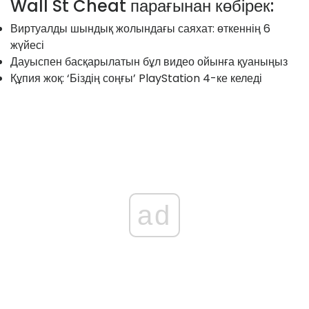
Wall St Cheat парағынан көбірек:
Виртуалды шындық жолындағы саяхат: өткеннің 6
жүйесі
Дауыспен басқарылатын бұл видео ойынға қуаныңыз
Құпия жоқ: ‘Біздің соңғы’ PlayStation 4-ке келеді
ad