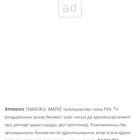
ad
Amazon
(NASDAQ: AMZN) тұтынушылар оның Fire TV
қондырғысын қонақ бөлмесі үшін онсыз да қақтығысқа кезекті
кіру ретінде қарастырады деп үміттенеді. Компанияның бір
артықшылығы бәсекелестік құрылғыларына әсер етуші құрал