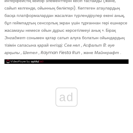
интерфейстің кейбір элементтерін кесіп тастайды (және,
сайып келгенде, ойынның бөліктері). Көптеген атаулардың
басқа платформалардан жасалған түрлендірулер екені анық,
бұл геймпадтың сенсорлық экран үшін тұрғаннан гөрі ешнәрсе
жасамауы немесе ойын дұрыс көрсетілмеуі анық ». Бірақ
Энгаджет
сонымен қатар сатып алуға болатын ойындардың
тізімін сапасына қарай енгізді:
Сев нөл
,
Асфальт 8: әуе
арқылы
,
Шетел
,
Rayman Fiesta Run
, және
Майнкрафт
.
ad