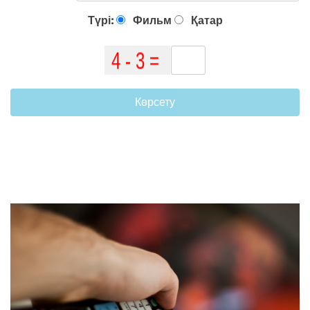
Түрі:
Фильм
Қатар
Көрсету