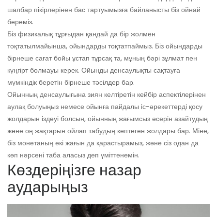
шалбар пікірлерінен бас тартуымызға байланысты біз ойнай
береміз.
Біз физикалық тұрғыдан қандай да бір жолмен
тоқтатылмайынша, ойындарды тоқтатпаймыз. Біз ойындарды
бірнеше сағат бойы ұстап тұрсақ та, мұның бәрі зұлмат пен
күңгірт болмауы керек. Ойынды денсаулықты сақтауға
мүмкіндік беретін бірнеше тәсілдер бар.
Ойынның денсаулығына зиян келтіретін кейбір аспектілерінен
аулақ болуыңыз немесе ойынға пайдалы іс-әрекеттерді қосу
жолдарын іздеуі болсын, ойынның жағымсыз әсерін азайтудың
және оң жақтарын ойлап табудың көптеген жолдары бар. Міне,
біз монетаның екі жағын да қарастырамыз, және сіз одан да
көп нәрсені таба аласыз деп үміттенемін.
Көздеріңізге назар
аударыңыз