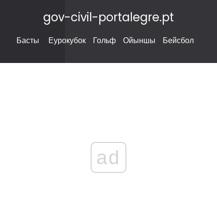
gov-civil-portalegre.pt
Басты
Еурокубок
Гольф
Ойыншы
Бейсбол
ad