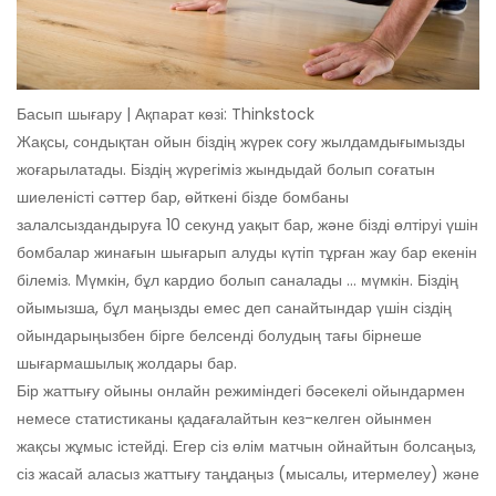
Басып шығару | Ақпарат көзі: Thinkstock
Жақсы, сондықтан ойын біздің жүрек соғу жылдамдығымызды
жоғарылатады. Біздің жүрегіміз жындыдай болып соғатын
шиеленісті сәттер бар, өйткені бізде бомбаны
залалсыздандыруға 10 секунд уақыт бар, және бізді өлтіруі үшін
бомбалар жинағын шығарып алуды күтіп тұрған жау бар екенін
білеміз. Мүмкін, бұл кардио болып саналады ... мүмкін. Біздің
ойымызша, бұл маңызды емес деп санайтындар үшін сіздің
ойындарыңызбен бірге белсенді болудың тағы бірнеше
шығармашылық жолдары бар.
Бір жаттығу ойыны онлайн режиміндегі бәсекелі ойындармен
немесе статистиканы қадағалайтын кез-келген ойынмен
жақсы жұмыс істейді. Егер сіз өлім матчын ойнайтын болсаңыз,
сіз жасай аласыз жаттығу таңдаңыз (мысалы, итермелеу) және