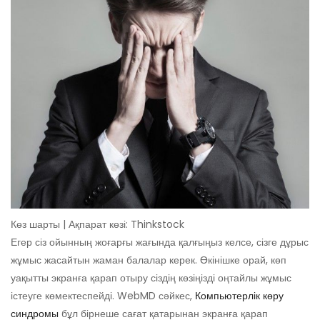
Көз шарты | Ақпарат көзі: Thinkstock
Егер сіз ойынның жоғарғы жағында қалғыңыз келсе, сізге дұрыс
жұмыс жасайтын жаман балалар керек. Өкінішке орай, көп
уақытты экранға қарап отыру сіздің көзіңізді оңтайлы жұмыс
істеуге көмектеспейді. WebMD сәйкес,
Компьютерлік көру
синдромы
бұл бірнеше сағат қатарынан экранға қарап