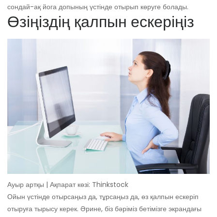
сондай-ақ йога допының үстінде отырып көруге болады.
Өзіңіздің қалпын ескеріңіз
Ауыр артқы | Ақпарат көзі: Thinkstock
Ойын үстінде отырсаңыз да, тұрсаңыз да, өз қалпын ескеріп
отыруға тырысу керек. Әрине, біз бәріміз бетімізге экрандағы