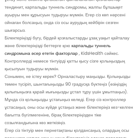
тендинит, карпальды туннель синдромы, жалпы бұлшықет
ауыруы мен құрысуын тудыруы мүмкін. Егер сіз көп нәрсені
ойнаған болсаңыз, онда сіз осы аурудың кейбірін сезген
шығарсыз.
Білектеріңізді бүгу, бірдей қозғалыстарды ұзақ уақыт қайталау
және білектеріңізді беттерге қою
карпальды туннель
синдромына әсер ететін факторлар
, KidsHealth сәйкес.
Контроллерді немесе тінтуірді қатты қысу сізге қолыңыздың
қысылуын тудыруы мүмкін.
Сонымен, не істеу керек? Орналастыру маңызды. Қолыңызды
төмен түсіріп, шынтағыңызды 90 градусқа бүктеңіз (өзіңіздің
қалыпыңызға қарай иығыңызды ұстап тұру үшін ұмытпаңыз).
Мұнда сіз қолыңызды ұстағыңыз келеді. Егер сіз контроллер
ұстасаңыз, оны осы күйде ұстаңыз және білектеріңіз кез-келген
бағытта бүгілмегеніне, бірақ білектеріңізден тіке
созылғандығына көз жеткізіңіз.
Егер сіз тінтуір мен пернетақтаны қолдансаңыз, олардың осы
позицияға жетуге жақын және білектеріңіз еденге параллель