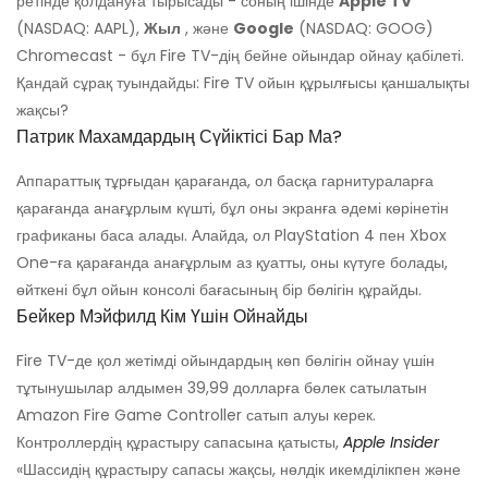
ретінде қолдануға тырысады - соның ішінде
Apple TV
(NASDAQ: AAPL),
Жыл
, және
Google
(NASDAQ: GOOG)
Chromecast - бұл Fire TV-дің бейне ойындар ойнау қабілеті.
Қандай сұрақ туындайды: Fire TV ойын құрылғысы қаншалықты
жақсы?
Патрик Махамдардың Сүйіктісі Бар Ма?
Аппараттық тұрғыдан қарағанда, ол басқа гарнитураларға
қарағанда анағұрлым күшті, бұл оны экранға әдемі көрінетін
графиканы баса алады. Алайда, ол PlayStation 4 пен Xbox
One-ға қарағанда анағұрлым аз қуатты, оны күтуге болады,
өйткені бұл ойын консолі бағасының бір бөлігін құрайды.
Бейкер Мэйфилд Кім Үшін Ойнайды
Fire TV-де қол жетімді ойындардың көп бөлігін ойнау үшін
тұтынушылар алдымен 39,99 долларға бөлек сатылатын
Amazon Fire Game Controller сатып алуы керек.
Контроллердің құрастыру сапасына қатысты,
Apple Insider
«Шассидің құрастыру сапасы жақсы, нөлдік икемділікпен және