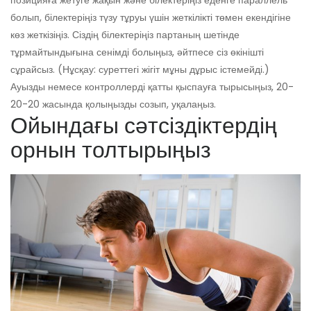
болып, білектеріңіз түзу тұруы үшін жеткілікті төмен екендігіне
көз жеткізіңіз. Сіздің білектеріңіз партаның шетінде
тұрмайтындығына сенімді болыңыз, әйтпесе сіз өкінішті
сұрайсыз. (Нұсқау: суреттегі жігіт мұны дұрыс істемейді.)
Ауызды немесе контроллерді қатты қыспауға тырысыңыз, 20-
20-20 жасында қолыңызды созып, уқалаңыз.
Ойындағы сәтсіздіктердің
орнын толтырыңыз