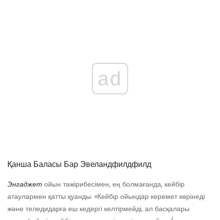
ad
Қанша Баласы Бар Эвеландфилдфилд
Энгаджет
ойын тәжірибесімен, ең болмағанда, кейбір
атаулармен қатты қуанды. «Кейбір ойындар керемет көрінеді
және теледидарға еш кедергі келтірмейді, ал басқалары