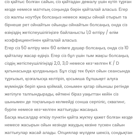
сіз қайтыс болған сайын, сіз қайтадан демалу үшін күтіп тұрған
кезде немесе матчтың соңында бәрін қайталай аласыз. Егер
сіз жалпы ноутбук болсаңыз немесе жақсы ойнай отырып та
бірнеше рет ойнайтын ойынды ойнайтын болсаңыз, онда сіз
өзіңіздің жетіспеушілігіңізге байланысты 1,0 өлтіру / өлім
коэффициентінен қайталай аласыз.
Егер сіз 50 өлтіру мен 60 өлімге душар болсаңыз, онда сіз 10
қайталау жасар едіңіз. Егер сіз бұл үшін тым жақсы болсаңыз,
сіздің жетіспеушілігіңізді 2,0, 3,0 немесе кез-келген K / D
қатынасында қолданыңыз. Бұл сізді тек бүкіл ойын сеансында
тұрғызып, қозғалысқа келтіріп, қосымша бұлшықет алуға
мүмкіндік беріп қана қоймай, сонымен қатар ойыншы ретінде
жетілуге ​​талпындырады, өйткені біраз уақыттан кейін сіз
шынымен де тоқтағыңыз келмейді сонша серпіліс, скватинг,
бурпе немесе кез-келген жаттығуды жасаңыз.
Басқа мысалдар өткізу пунктін қайта жүктеу қажет болған кезде
немесе жасырын ойын кезінде жаудың көзіне түскен сайын
жаттығулар жасай алады. Опциялар мүлдем шексіз, сондықтан