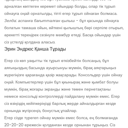
арналған көптеген керемет ойындар болды, олар тік тұрып
ойнауға оңай орнатылды, тіпті егер тұрып ойнаған болмаса.
Зелда: аспанға бағытталған қылыш
- бұл қасында ойнауға
болатын тамаша ойын, өйткені қылыштың бәрі серпіле отырып,
әрекетті тереңірек сезінуге мәжбүр етеді. Басқа ойындар үшін
сіз үстелді қолдана аласыз.
Эрин Эндрюс Қанша Тұрады
Егер сіз көп уақытты тік тұрып өткізбейтін болсаңыз, бұл
аяғыңыздың басында ауырсынуы мүмкін, бірақ аяқтарыңыз
жүрегіңізге қарағанда қазір жақсарады. Консольдер үшін ойнау
оңай. Компьютерлер үшін бұл қиынырақ және қымбат болуы
мүмкін, бірақ жоғары экранды және төмен пернетақтаны
немесе консольді контроллерді пайдалану мүмкін емес. Егер
сіз өзіңіздің кейіпкеріңізді барлық жерде айналдырған кезде
орнында жүгірсеңіз, бонустық ұпайлар.
Егер сізде түрегеп ойнау мүмкін емес болса, ең болмағанда
20-20-20 ережесін қолданған кезде орнынан тұрыңыз. Сіз