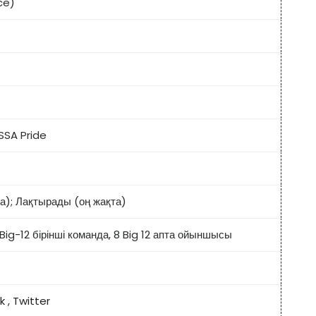
ce)
ы
SSA Pride
а); Лақтырады (оң жақта)
Big-12 бірінші команда, 8 Big 12 апта ойыншысы
k
,
Twitter