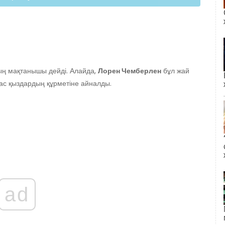
ның мақтанышы дейді. Алайда,
Лорен Чемберлен
бұл жай
ас қыздардың құрметіне айналды.
ad