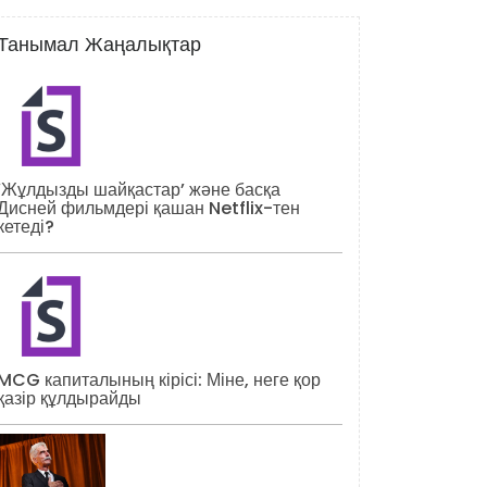
Танымал Жаңалықтар
‘Жұлдызды шайқастар’ және басқа
Дисней фильмдері қашан Netflix-тен
кетеді?
MCG капиталының кірісі: Міне, неге қор
қазір құлдырайды