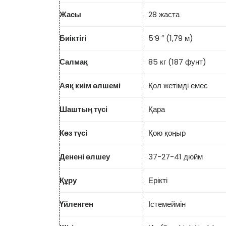
Жасы
28 жаста
Биіктігі
5’9 ″ (1,79 м)
Салмақ
85 кг (187 фунт)
Аяқ киім өлшемі
Қол жетімді емес
Шаштың түсі
Қара
Көз түсі
Қою қоңыр
Денені өлшеу
37-27-41 дюйм
Құру
Ерікті
Үйленген
Істемеймін