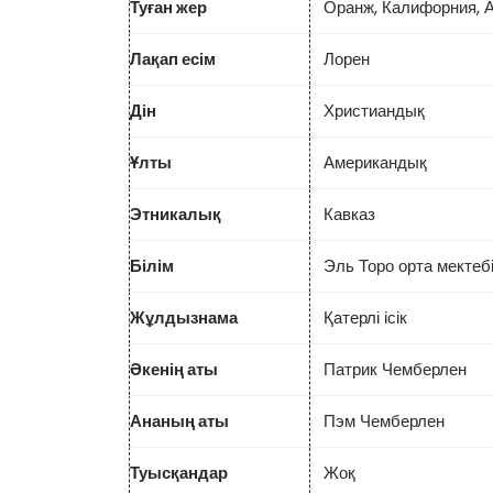
Туған жер
Оранж, Калифорния,
Лақап есім
Лорен
Дін
Христиандық
Ұлты
Американдық
Этникалық
Кавказ
Білім
Эль Торо орта мектеб
Жұлдызнама
Қатерлі ісік
Әкенің аты
Патрик Чемберлен
Ананың аты
Пэм Чемберлен
Туысқандар
Жоқ