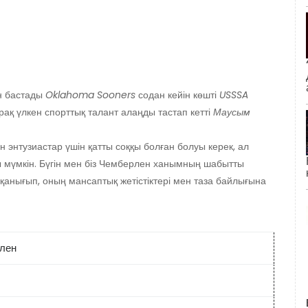
н бастады
Oklahoma Sooners
содан кейін көшті
USSSA
ақ үлкен спорттық талант алаңды тастап кетті
Маусым
 энтузиастар үшін қатты соққы болған болуы керек, ал
ы мүмкін. Бүгін мен біз Чемберлен ханымның шабытты
е қанығып, оның мансаптық жетістіктері мен таза байлығына
лен