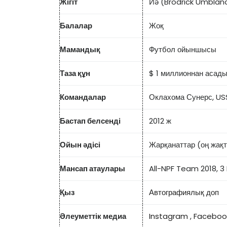
Жігіт
Иә (Brodrick Umblan
Балалар
Жоқ
Мамандық
Футбол ойыншысы
Таза құн
$ 1 миллионнан асад
Командалар
Оклахома Сунерс, US
Бастап белсенді
2012 ж
Ойын әдісі
Жарқанаттар (оң жақт
Мансап атаулары
All-NPF Team 2018, 3 
Қыз
Автографиялық доп
Әлеуметтік медиа
Instagram
,
Faceboo