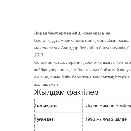
Лоран Чемберлен АҚШ командасына.
Бастапқыда американдық өзінің мансабын осыда
мақтанышы.
Адамдар бейхабар болуы мүмкін, бір
2019.
Сонымен қатар, Лореннің зейнетке шығуы көптеген
кейбіреулері оның кім болатынын байқамай қалу
өміріне, оның білім беру және мансаптық істерін
жол ашамыз!
Жылдам фактілер
Толық аты
Лоран Николь Чембер
Туған кезі
1993 жылғы 2 шілде