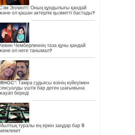
Сэм Эллиотт: Оның құндылығы қандай
және ол қашан актерлік қызметті бастады?
Кевин Чемберлиннің таза құны қандай
және ол неге танымал?
‘RHOC’: Тамра судьясы өзінің күйеуімен
сексуалды үштік бар деген шағымына
жауап береді
Мылтық туралы ең еркін заңдар бар 9
мемлекет