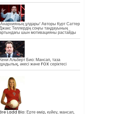
‘Анархияның ұлдары’ Авторы Курт Саттер
Джакс Теллердің соңғы таңдауының
артындағы шын мотивацияны растайды
Кени Альберт Био: Мансап, таза
құндылық, әкесі және FOX серіктесі
Bre Ladd Bio: Ерте өмір, күйеу, мансап,