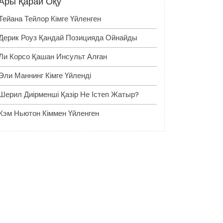
Ары Қарай Оқу
Тейана Тейлор Кімге Үйленген
Дерик Роуз Қандай Позицияда Ойнайды
Ли Корсо Қашан Инсульт Алған
Эли Маннинг Кімге Үйленді
Шерил Диірменші Қазір Не Істеп Жатыр?
Кэм Ньютон Кіммен Үйленген