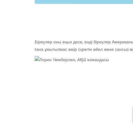
Біреулер оны аңыз десе, енді біреулер Америка
ғана ұмытылмас өмір сүретін әйел және сансыз ж