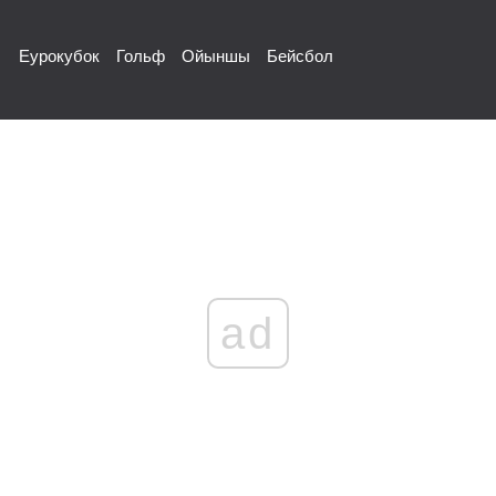
Еурокубок
Гольф
Ойыншы
Бейсбол
ad