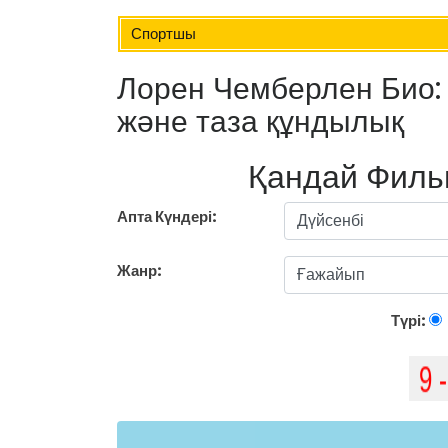
Спортшы
Лорен Чемберлен Био: 
және таза құндылық
Қандай Филь
Апта Күндері:
Жанр:
Түрі: