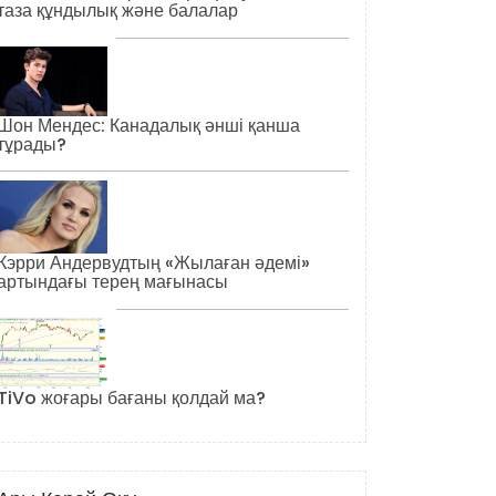
таза құндылық және балалар
Шон Мендес: Канадалық әнші қанша
тұрады?
Кэрри Андервудтың «Жылаған әдемі»
артындағы терең мағынасы
TiVo жоғары бағаны қолдай ма?