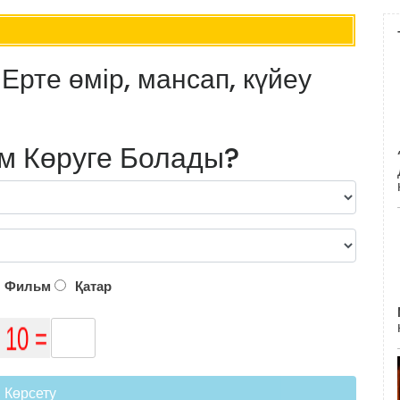
Ерте өмір, мансап, күйеу
м Көруге Болады?
Фильм
Қатар
Көрсету