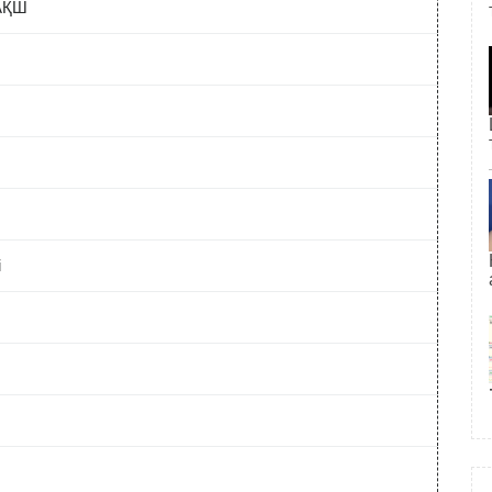
 АҚШ
і