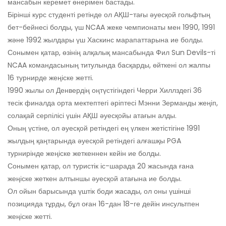
мансабын керемет өнерімен бастады.
Бірінші курс студенті ретінде ол АҚШ-тағы әуесқой гольфтың
бет-бейнесі болды, үш NCAA жеке чемпионаты мен 1990, 1991
және 1992 жылдары үш Хаскинс марапаттарына ие болды.
Сонымен қатар, өзінің алқалық мансабында Фил Sun Devils-ті
NCAA командасының титулында басқарды, өйткені ол жалпы
16 турнирде жеңіске жетті.
1990 жылы ол Денвердің оңтүстігіндегі Черри Хиллздегі 36
тесік финалда орта мектептегі әріптесі Мэнни Зерманды жеңіп,
солақай серпілісі үшін АҚШ әуесқойы атағын алды.
Оның үстіне, ол әуесқой ретіндегі ең үлкен жетістігіне 1991
жылдың қаңтарында әуесқой ретіндегі алғашқы PGA
турнирінде жеңіске жеткеннен кейін ие болды.
Сонымен қатар, ол туристік іс-шарада 20 жасында ғана
жеңіске жеткен алтыншы әуесқой атағына ие болды.
Ол ойын барысында үштік боди жасады, ол оны үшінші
позицияда тұрды, бұл оған 16-дан 18-ге дейін инсультпен
жеңіске жетті.