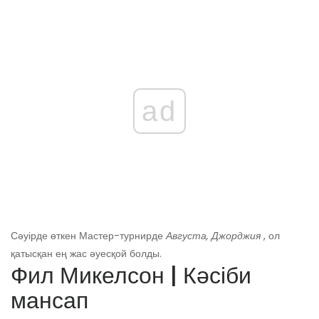
ad
Сәуірде өткен Мастер-турнирде
Августа, Джорджия
, ол
қатысқан ең жас әуесқой болды.
Фил Микелсон | Кәсіби
мансап