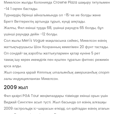
Микелсон жылды Колонияда Crowne Plaza шақыру титулымен
-14 1 оқпен бастады.
Турнирдің бірінші айналымында ол -15-ке ие болды және
Бретт Веттерихтің артында тұрып, күнді аяқтады.
Жалпы, Фил екінші турда 68, үшінші раундта 65 болды, бұл
үшінші раундқа дейін -12 болды.
Сол жылы Men's Vogue мақаласына сәйкес, Микелсон өзінің
жаттықтырушысы Шон Кохранның көмегімен 20 фунт тастады.
Ол сондай-ақ аэробты жаттығулармен қатар күніне 5 рет
тамақ ішу керек икемділік пен күштен тұратын фитнес режимін
қоса алды.
Жыл соңына қарай
Ұлттық итальяндық американдық спорт
залы
индукцияланған Микелсон.
2009 жыл
Фил қазіргі PGA Tour жеңімпаздары тізімінде екінші орын үшін
Виджай Сингхтен асып түсті. Жыл басында ол өзінің алғашқы
2009 гастрольдік іс-шарасын өткізді, ол қайтадан өзінің атағын