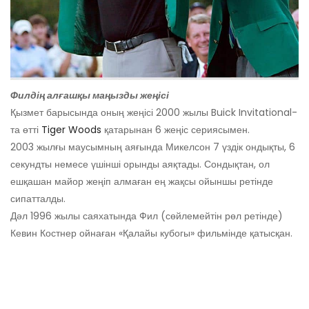
Филдің алғашқы маңызды жеңісі
Қызмет барысында оның жеңісі 2000 жылы Buick Invitational-
та өтті
Tiger Woods
қатарынан 6 жеңіс сериясымен.
2003 жылғы маусымның аяғында Микелсон 7 үздік ондықты, 6
секундты немесе үшінші орынды аяқтады. Сондықтан, ол
ешқашан майор жеңіп алмаған ең жақсы ойыншы ретінде
сипатталды.
Дәл 1996 жылы саяхатында Фил (сөйлемейтін рөл ретінде)
Кевин Костнер ойнаған «Қалайы кубогы» фильмінде қатысқан.