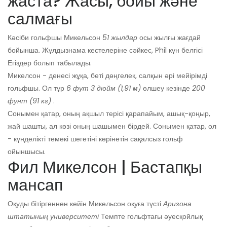
жаста? Жасы, бойы және
салмағы
Кәсіби гольфшы Микельсон
51
жылдар
осы жылғы жағдай
бойынша. Жұлдызнама кестелеріне сәйкес, Phil күн белгісі
Егіздер болып табылады.
Микелсон - денесі жұқа, беті дөңгелек, салқын әрі мейірімді
гольфшы. Ол тұр
6 фут 3 дюйм (1,91 м)
өлшеу кезінде
200
фунт (91 кг)
.
Сонымен қатар, оның ақшыл терісі қарапайым, ашық-қоңыр,
жай шашты, ал көзі оның шашымен бірдей. Сонымен қатар, ол
- күнделікті темекі шегетіні көрінетін сақалсыз гольф
ойыншысы.
Фил Микелсон | Бастапқы
мансап
Оқуды бітіргеннен кейін Микельсон оқуға түсті
Аризона
штатының университеті
Темпте гольфтағы әуесқойлық