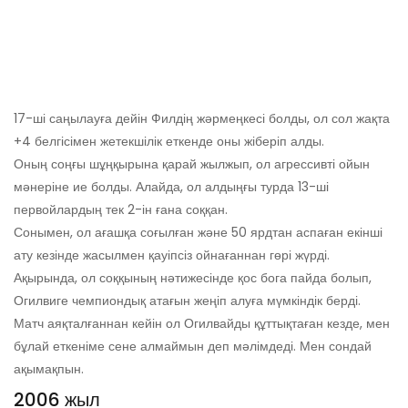
17-ші саңылауға дейін Филдің жәрмеңкесі болды, ол сол жақта
+4 белгісімен жетекшілік еткенде оны жіберіп алды.
Оның соңғы шұңқырына қарай жылжып, ол агрессивті ойын
мәнеріне ие болды. Алайда, ол алдыңғы турда 13-ші
первойлардың тек 2-ін ғана соққан.
Сонымен, ол ағашқа соғылған және 50 ярдтан аспаған екінші
ату кезінде жасылмен қауіпсіз ойнағаннан гөрі жүрді.
Ақырында, ол соққының нәтижесінде қос бога пайда болып,
Огилвиге чемпиондық атағын жеңіп алуға мүмкіндік берді.
Матч аяқталғаннан кейін ол Огилвайды құттықтаған кезде, мен
бұлай еткеніме сене алмаймын деп мәлімдеді. Мен сондай
ақымақпын.
2006 жыл