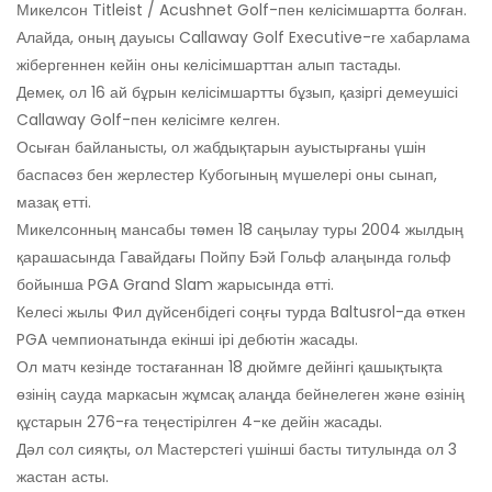
Микелсон Titleist / Acushnet Golf-пен келісімшартта болған.
Алайда, оның дауысы Callaway Golf Executive-ге хабарлама
жібергеннен кейін оны келісімшарттан алып тастады.
Демек, ол 16 ай бұрын келісімшартты бұзып, қазіргі демеушісі
Callaway Golf-пен келісімге келген.
Осыған байланысты, ол жабдықтарын ауыстырғаны үшін
баспасөз бен жерлестер Кубогының мүшелері оны сынап,
мазақ етті.
Микелсонның мансабы төмен 18 саңылау туры 2004 жылдың
қарашасында Гавайдағы Пойпу Бэй Гольф алаңында гольф
бойынша PGA Grand Slam жарысында өтті.
Келесі жылы Фил дүйсенбідегі соңғы турда Baltusrol-да өткен
PGA чемпионатында екінші ірі дебютін жасады.
Ол матч кезінде тостағаннан 18 дюймге дейінгі қашықтықта
өзінің сауда маркасын жұмсақ алаңда бейнелеген және өзінің
құстарын 276-ға теңестірілген 4-ке дейін жасады.
Дәл сол сияқты, ол Мастерстегі үшінші басты титулында ол 3
жастан асты.