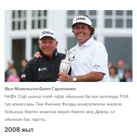
Фил Микельсон Батч Гармонмен
FedEx Cup үшінші плей-офф ойынына бір күн қалғанда, PGA
тур комиссары Тим Финчем Филдің анықталмаған мәселе
бойынша берген кеңесіне жауап берген жоқ. Демек, ол
ойыннан бас тартты.
2008 жыл