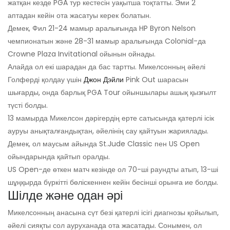
жатқан кезде PGA тур кестесін уақытша тоқтатты. Эми 2
аптадан кейін ота жасатуы керек болатын.
Демек, Фил 21-24 мамыр аралығында HP Byron Nelson
чемпионатын және 28-31 мамыр аралығында Colonial-да
Crowne Plaza Invitational ойынын ойнады.
Алайда ол екі шарадан да бас тартты. Микелсонның әйелі
Голферді қолдау үшін
Джон Дэйли
Pink Out шарасын
шығарды, онда барлық PGA Tour ойыншылары ашық қызғылт
түсті болды.
13 мамырда Микелсон дәрігердің ерте сатысында қатерлі ісік
ауруы анықталғандықтан, әйелінің сау қайтуын жариялады.
Демек, ол маусым айында St.Jude Classic пен US Open
ойындарында қайтып оралды.
US Open-де өткен матч кезінде ол 70-ші раундты атып, 13-ші
шұңқырда бүркітті бөліскеннен кейін бесінші орынға ие болды.
Шілде және одан әрі
Микелсонның анасына сүт безі қатерлі ісігі диагнозы қойылып,
әйелі сияқты сол ауруханада ота жасатады. Сонымен, ол