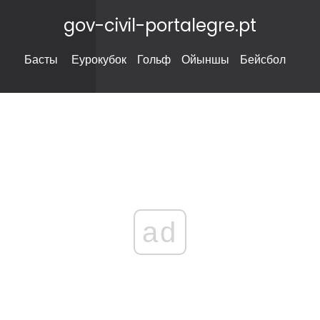
gov-civil-portalegre.pt
Басты
Еурокубок
Гольф
Ойыншы
Бейсбол
ad