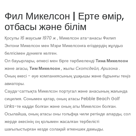
Фил Микелсон | Ерте өмір,
отбасы және білім
Қосулы
16 маусым 1970 ж
, Микелсон ата-анасы Филип
Энтони Микелсон мен Мэри Микелсонға егіздердің жұлдыз
белгісімен дүниеге келген.
Ол бауырлары, әпкесі мен бірге тәрбиеленді
Тина Микелсон
және ағасы,
Тим Микелсон
, жылы
Скотсдейл, Аризона
.
Оның әкесі - әуе компаниясының ұшқышы және бұрынғы теңіз
авиаторы.
Сауда-саттықта Микелсон португал және анасының жағында
сицилия. Сонымен қатар, оның атасы Pebble Beach Golf
Links-те кадди болған және оның аты Микелсон болған.
Осылайша, оның атасы оны гольфқа чили ретінде апарды, сол
жерде әкесінің оң қолымен жасалған тербелісті
шағылыстырған кезде солақай әткеншек дамыды.