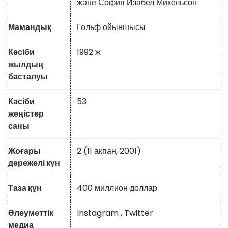
және София Изабел Микельсон
Мамандық
Гольф ойыншысы
Кәсіби
1992 ж
жылдың
басталуы
Кәсіби
53
жеңістер
саны
Жоғары
2 (11 ақпан, 2001)
дәрежелі күн
Таза құн
400 миллион доллар
Әлеуметтік
Instagram
,
Twitter
медиа