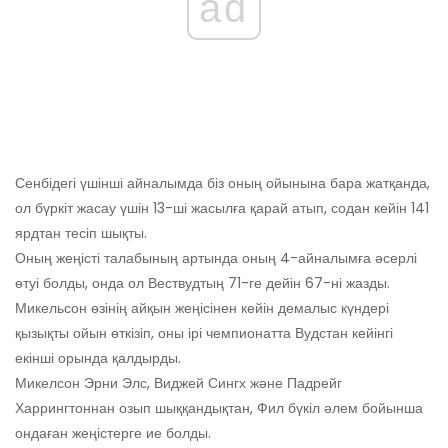
ad
Сенбідегі үшінші айналымда біз оның ойынына бара жатқанда,
ол бүркіт жасау үшін 13-ші жасылға қарай атып, содан кейін 141
ярдтан тесіп шықты.
Оның жеңісті талабының артында оның 4-айналымға әсерлі
өтуі болды, онда ол Вествудтың 71-ге дейін 67-ні жазды.
Микельсон өзінің айқын жеңісінен кейін демалыс күндері
қызықты ойын өткізіп, оны ірі чемпионатта Вудстан кейінгі
екінші орында қалдырды.
Микелсон Эрни Элс, Виджей Сингх және Падрейг
Харрингтоннан озып шыққандықтан, Фил бүкіл әлем бойынша
ондаған жеңістерге ие болды.