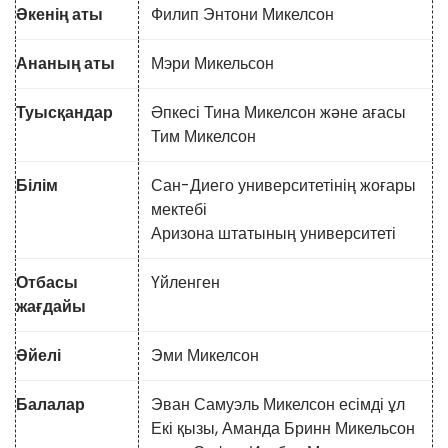
Әкенің аты
Филип Энтони Микелсон
Ананың аты
Мэри Микельсон
Туысқандар
Әпкесі Тина Микелсон және ағасы
Тим Микелсон
Білім
Сан-Диего университетінің жоғары
мектебі
Аризона штатының университеті
Отбасы
Үйленген
жағдайы
Әйелі
Эми Микелсон
Балалар
Эван Самуэль Микелсон есімді ұл
Екі қызы, Аманда Бринн Микельсон