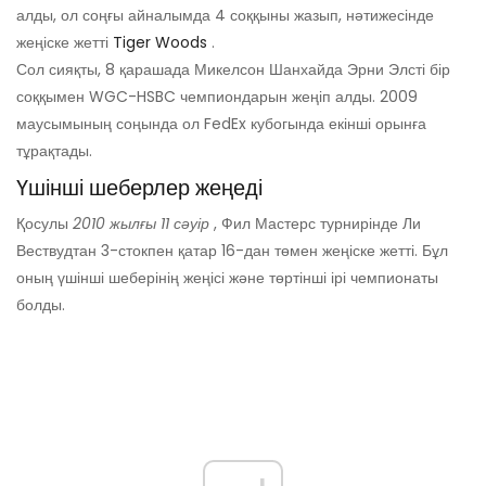
алды, ол соңғы айналымда 4 соққыны жазып, нәтижесінде
жеңіске жетті
Tiger Woods
.
Сол сияқты, 8 қарашада Микелсон Шанхайда Эрни Элсті бір
соққымен WGC-HSBC чемпиондарын жеңіп алды. 2009
маусымының соңында ол FedEx кубогында екінші орынға
тұрақтады.
Үшінші шеберлер жеңеді
Қосулы
2010 жылғы 11 сәуір
, Фил Мастерс турнирінде Ли
Вествудтан 3-стокпен қатар 16-дан төмен жеңіске жетті. Бұл
оның үшінші шеберінің жеңісі және төртінші ірі чемпионаты
болды.