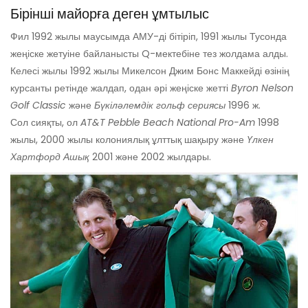
Бірінші майорға деген ұмтылыс
Фил 1992 жылы маусымда АМУ-ді бітіріп, 1991 жылы Тусонда
жеңіске жетуіне байланысты Q-мектебіне тез жолдама алды.
Келесі жылы 1992 жылы Микелсон Джим Бонс Маккейді өзінің
курсанты ретінде жалдап, одан әрі жеңіске жетті
Byron Nelson
Golf Classic
және
Бүкіләлемдік гольф сериясы
1996 ж.
Сол сияқты, ол
AT&T Pebble Beach National Pro-Am
1998
жылы, 2000 жылы колониялық ұлттық шақыру және
Үлкен
Хартфорд Ашық
2001 және 2002 жылдары.