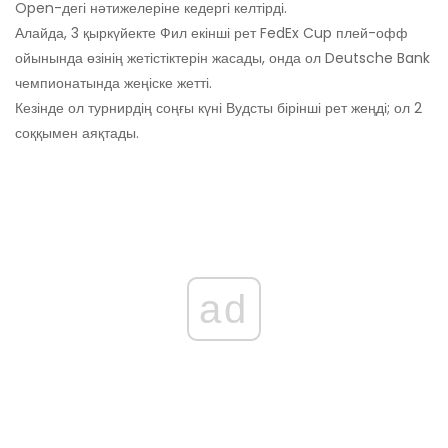
Open-дегі нәтижелеріне кедергі келтірді.
Алайда, 3 қыркүйекте Фил екінші рет FedEx Cup плей-офф
ойынында өзінің жетістіктерін жасады, онда ол Deutsche Bank
чемпионатында жеңіске жетті.
Кезінде ол турнирдің соңғы күні Вудсты бірінші рет жеңді; ол 2
соққымен аяқтады.
ad