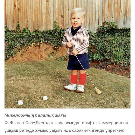
Микелсонның балалық шағы
Ф. Ф. оған Сан-Диегодағы ауласында гольфты коммерциялық
ұшқыш ретінде жұмыс уақытында сабақ өткізгенде үйреткен;