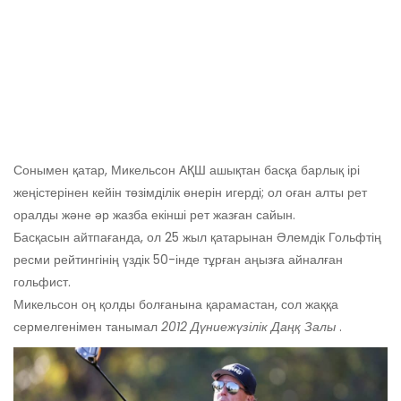
Сонымен қатар, Микельсон АҚШ ашықтан басқа барлық ірі
жеңістерінен кейін төзімділік өнерін игерді; ол оған алты рет
оралды және әр жазба екінші рет жазған сайын.
Басқасын айтпағанда, ол 25 жыл қатарынан Әлемдік Гольфтің
ресми рейтингінің үздік 50-інде тұрған аңызға айналған
гольфист.
Микельсон оң ​​қолды болғанына қарамастан, сол жаққа
сермелгенімен танымал
2012 Дүниежүзілік Даңқ Залы
.