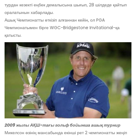
турдан кезекті еңбек демалысына шығып, 28 шілдеде қайтып
оралатынын хабарлады.
Ашық Чемпионатты өткізіп алғаннан кейін, ол PGA
Чемпионатымен бірге WGC-Bridgestone Invitational-қа
қатысты.
2009 жылы АҚШ-тағы гольф бойынша ашық турнир
Микелсон өзінің мансабында екінші рет 2 чемпионатты жеңіп