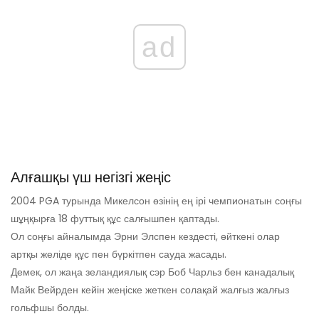
ad
Алғашқы үш негізгі жеңіс
2004 PGA турында Микелсон өзінің ең ірі чемпионатын соңғы
шұңқырға 18 футтық құс салғышпен қаптады.
Ол соңғы айналымда Эрни Элспен кездесті, өйткені олар
артқы желіде құс пен бүркітпен сауда жасады.
Демек, ол жаңа зеландиялық сэр Боб Чарльз бен канадалық
Майк Вейрден кейін жеңіске жеткен солақай жалғыз жалғыз
гольфшы болды.