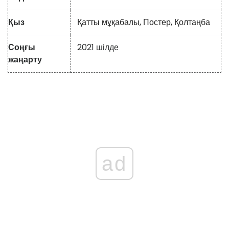
Қыз
Қатты мұқабалы,
Постер,
Қолтаңба
Соңғы
2021 шілде
жаңарту
ad