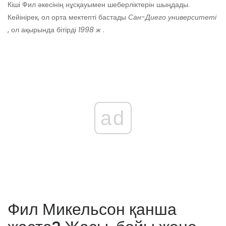
Кіші Фил әкесінің нұсқауымен шеберліктерін шыңдады.
Кейінірек, ол орта мектепті бастады
Сан-Диего университеті
, ол ақырында бітірді
1998 ж
.
ad
Фил Микельсон қанша