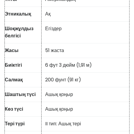
Этникалық
Ақ
Шоқжұлдыз
Егіздер
белгісі
Жасы
51 жаста
Биіктігі
6 фут 3 дюйм (1,91 м)
Салмақ
200 фунт (91 кг)
Шаштың түсі
Ашық қоңыр
Көз түсі
Ашық қоңыр
Тері түрі
II тип: Ашық тері