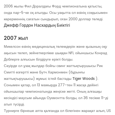
2006 жылы Фил Доралдағы Форд чемпионатына қатысты,
онда пар-5-ке оқ атылды. Осы уақытта ол өзінің соққысымен
көрерменнің сағатын сындырып, оған 2000 доллар төледі.
Джефф Гордон Наскардың Биіктігі
2007 жыл
Микелсон өзінің медициналық төлемдерін және қызының оқу
ақысын төлеп, зейнеткерлікке шыққан NFL ойыншысы Конрад
Доблерге алғысын білдіруге ерікті болды.
Сәуірде ол ұзақ жылдар бойғы свинг жаттықтырушысы Рик
Смитті өзгертті және Бутч Хармонмен (бұрынғы
жаттықтырушысы) жұмыс істей бастады
Tiger Woods
).
Сонымен қатар, ол 13 мамырда 277-тен 11 жасқа дейінгі
ойыншылар чемпионатында жеңіске жетті. Оның алғашқы
кесіндісі маусым айында Оукмонтта болды, ол 36 тесікке 11-ді
атып түсірді.
Турнирге бірнеше апта қалғанда ол білегінен жарақат алып, US