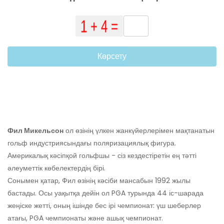
Көрсету
Фил Микельсон
ол өзінің үлкен жанкүйерлерімен мақтанатын
гольф индустриясындағы поляризациялық фигура.
Америкалық кәсіпқой гольфшы - сіз кездестіретін ең тәтті
әлеуметтік көбелектердің бірі.
Сонымен қатар, Фил өзінің кәсіби мансабын 1992 жылы
бастады. Осы уақытқа дейін ол PGA турында 44 іс-шарада
жеңіске жетті, оның ішінде бес ірі чемпионат: үш шеберлер
атағы, PGA чемпионаты және ашық чемпионат.