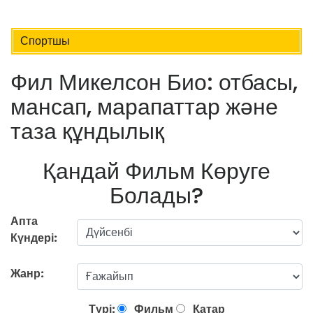
Спортшы
Фил Микелсон Био: отбасы,
мансап, марапаттар және
таза құндылық
Қандай Фильм Көруге
Болады?
Апта
Күндері:
Жанр:
Түрі:
Фильм
Қатар