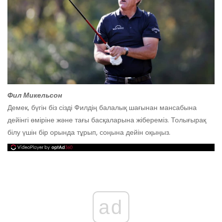
Фил Микельсон
Демек, бүгін біз сізді Филдің балалық шағынан мансабына
дейінгі өміріне және тағы басқаларына жібереміз. Толығырақ
білу үшін бір орында тұрып, соңына дейін оқыңыз.
ad