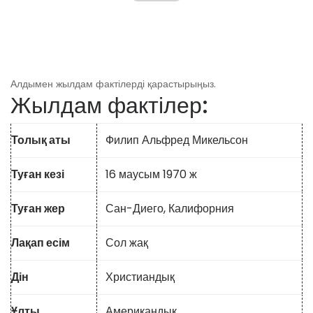
Алдымен жылдам фактілерді қарастырыңыз.
Жылдам фактілер:
Толық аты
Филип Альфред Микельсон
Туған кезі
16 маусым 1970 ж
Туған жер
Сан-Диего, Калифорния
Лақап есім
Сол жақ
Дін
Христиандық
Ұлты
Американдық