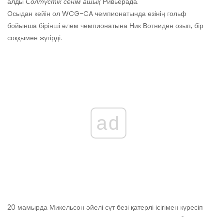
алды
Солтүстік сенім ашық
Ривьерада.
Осыдан кейін ол WCG-CA чемпионатында өзінің гольф
бойынша бірінші әлем чемпионатына Ник Вотниден озып, бір
соққымен жүгірді.
ad
20 мамырда Микельсон әйелі сүт безі қатерлі ісігімен күресіп