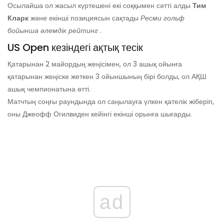
Осылайша ол жасыл күртешені екі соққымен сәтті алды
Тим
Кларк
және екінші позициясын сақтады
Ресми гольф
бойынша әлемдік рейтинг
.
US Open кезіндегі ақтық тесік
Қатарынан 2 майордың жеңісімен, ол 3 ашық ойынға
қатарынан жеңіске жеткен 3 ойыншының бірі болды, ол АҚШ
ашық чемпионатына өтті.
Матчтың соңғы раундында ол саңылауға үлкен қателік жіберіп,
оны Джеофф Огилвиден кейінгі екінші орынға шығарды.
ad