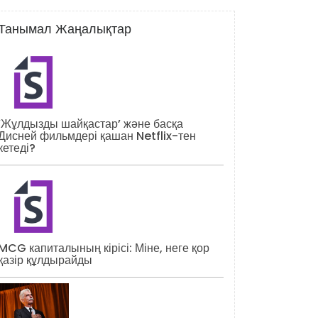
Танымал Жаңалықтар
‘Жұлдызды шайқастар’ және басқа
Дисней фильмдері қашан Netflix-тен
кетеді?
MCG капиталының кірісі: Міне, неге қор
қазір құлдырайды