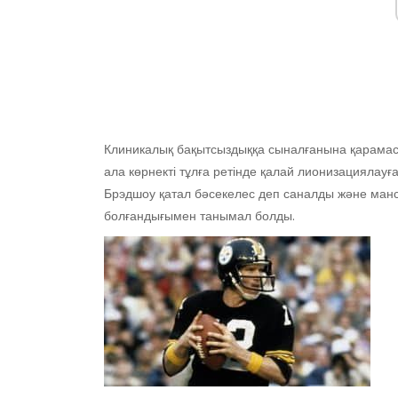
Клиникалық бақытсыздыққа сыналғанына қарамаст
ала көрнекті тұлға ретінде қалай лионизациялау
Брэдшоу қатал бәсекелес деп саналды және манса
болғандығымен танымал болды.