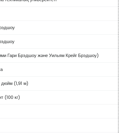
рэдшоу
рэдшоу
мми Гари Брэдшоу және Уильям Крейг Брэдшоу)
та
 дюйм (1,91 м)
т (100 кг)