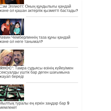
Сэм Эллиотт: Оның құндылығы қандай
және ол қашан актерлік қызметті бастады?
Кевин Чемберлиннің таза құны қандай
және ол неге танымал?
‘RHOC’: Тамра судьясы өзінің күйеуімен
сексуалды үштік бар деген шағымына
жауап береді
Мылтық туралы ең еркін заңдар бар 9
мемлекет