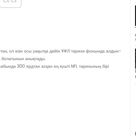
ан, ол өзін осы уақытқа дейін ҰФЛ тарихи фонында алдын-
ға болатынын анықтады.
бында 300 ярдтан асқан ең күшті NFL тарихының бірі