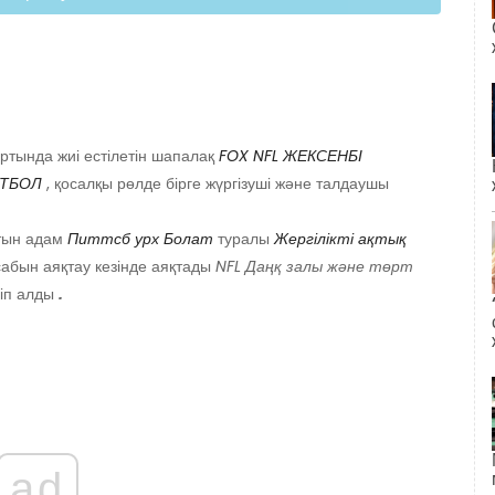
 артында жиі естілетін шапалақ
FOX NFL ЖЕКСЕНБІ
ТБОЛ
,
қосалқы рөлде бірге жүргізуші және талдаушы
атын адам
Питтсб
урх
Болат
туралы
Жергілікті
ақтық
сабын аяқтау кезінде аяқтады
NFL Даңқ залы және төрт
ңіп алды
.
ad