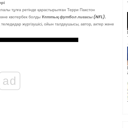
ері
палы тұлға ретінде қарастырылған Терри Пакстон
және квотербек болды
Ұлттық футбол лигасы (NFL).
 теледидар жүргізушісі, ойын талдаушысы, автор, актер және
ad