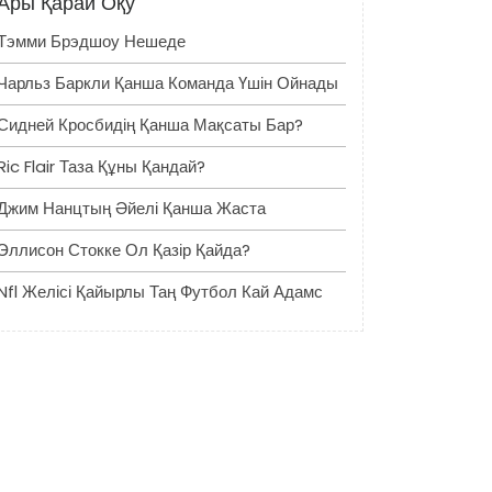
Ары Қарай Оқу
Тэмми Брэдшоу Нешеде
Чарльз Баркли Қанша Команда Үшін Ойнады
Сидней Кросбидің Қанша Мақсаты Бар?
Ric Flair Таза Құны Қандай?
Джим Нанцтың Әйелі Қанша Жаста
Эллисон Стокке Ол Қазір Қайда?
Nfl Желісі Қайырлы Таң Футбол Кай Адамс