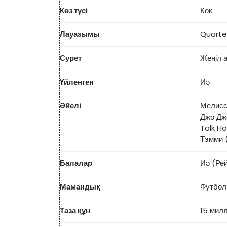
Көз түсі
Көк
Лауазымы
Quarte
Сурет
Жеңіл 
Үйленген
Иә
Әйелі
Мелисс
Джо Дж
Talk Ho
Тэмми (
Балалар
Иә (Ре
Мамандық
Футбол
Таза құн
15 мил