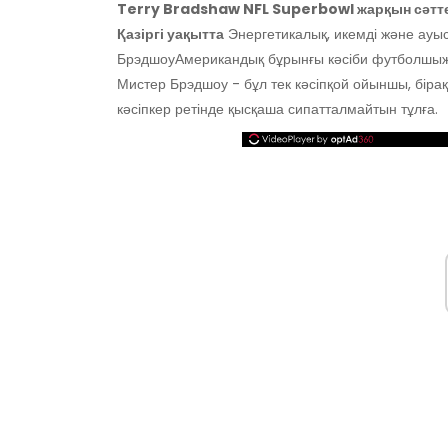
Terry Bradshaw NFL Superbowl жарқын сәтт
Қазіргі уақытта
Энергетикалық, икемді және ауыс
Брэдшоу
Американдық бұрынғы кәсіби футболшы
Мистер Брэдшоу - бұл тек кәсіпқой ойыншы, бірақ
кәсіпкер ретінде қысқаша сипатталмайтын тұлға.