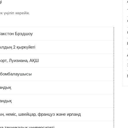
і
 үңіліп көрейік.
Пакстон Брэдшоу
ылдың 2 қыркүйегі
орт, Луизиана, АҚШ
 бомбалаушысы
андық
андық
н, неміс, швейцар, француз және ирланд
на техникалық университеті