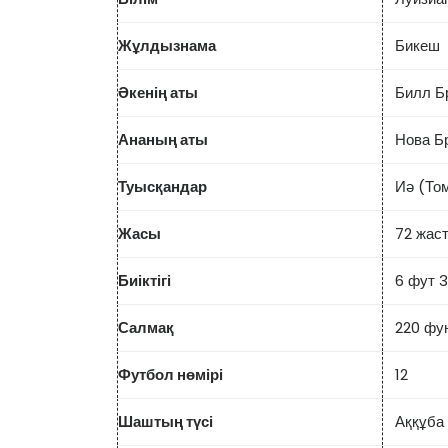
Жұлдызнама
Бикеш
Әкенің аты
Билл Б
Ананың аты
Нова Б
Туысқандар
Иә (То
Жасы
72 жас
Биіктігі
6 фут 3
Салмақ
220 фун
Футбол нөмірі
12
Шаштың түсі
Аққұба