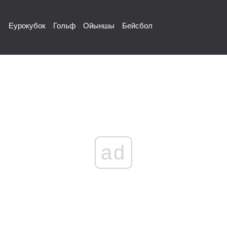
Еурокубок
Гольф
Ойыншы
Бейсбол
ad