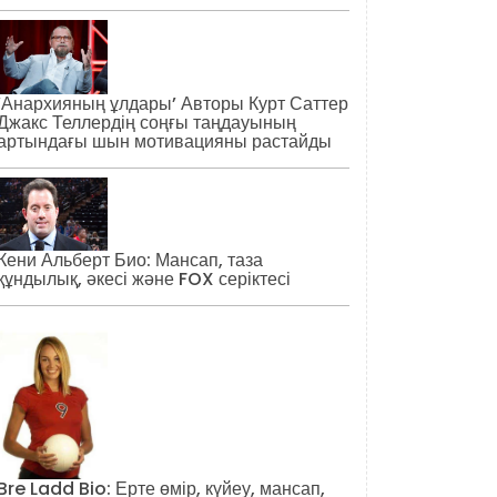
‘Анархияның ұлдары’ Авторы Курт Саттер
Джакс Теллердің соңғы таңдауының
артындағы шын мотивацияны растайды
Кени Альберт Био: Мансап, таза
құндылық, әкесі және FOX серіктесі
Bre Ladd Bio: Ерте өмір, күйеу, мансап,