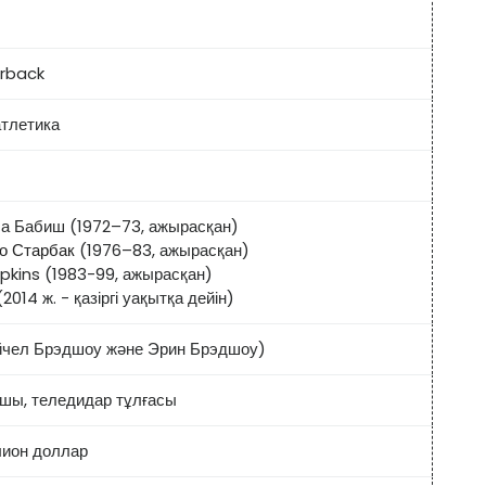
rback
атлетика
а Бабиш (1972–73, ажырасқан)
о Старбак
(1976–83, ажырасқан)
pkins (1983-99, ажырасқан)
2014 ж. - қазіргі уақытқа дейін)
йчел Брэдшоу және Эрин Брэдшоу)
шы, теледидар тұлғасы
лион доллар