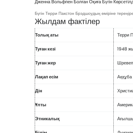
Дженна Вольфпен Болған Оқиға Бүгін Көрсетілд
Бүгін Терри Пакстон Брэдшоудың өміріне тереңірек
Жылдам фактілер
Толық аты
Терри 
Туған кезі
1948 ж
Туған жер
Шревеп
Лақап есім
Аққұба
Дін
Христи
Ұлты
Америк
Этникалық
Ағылшы
Білім
Луизиа