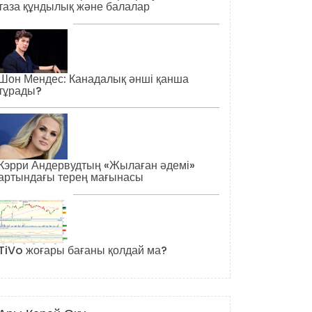
таза құндылық және балалар
Шон Мендес: Канадалық әнші қанша
тұрады?
Кэрри Андервудтың «Жылаған әдемі»
артындағы терең мағынасы
TiVo жоғары бағаны қолдай ма?