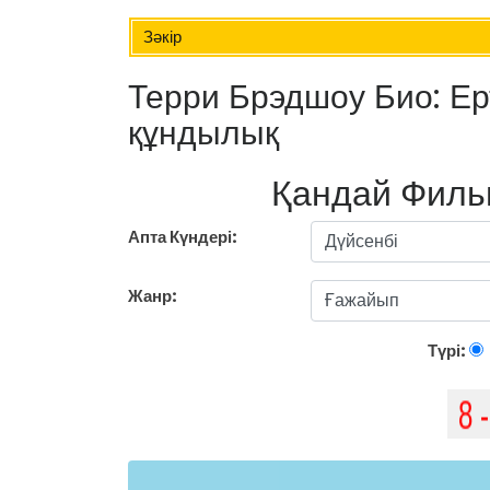
Зәкір
Терри Брэдшоу Био: Ерт
құндылық
Қандай Филь
Апта Күндері:
Жанр:
Түрі: