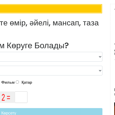
е өмір, әйелі, мансап, таза
м Көруге Болады?
Фильм
Қатар
Көрсету