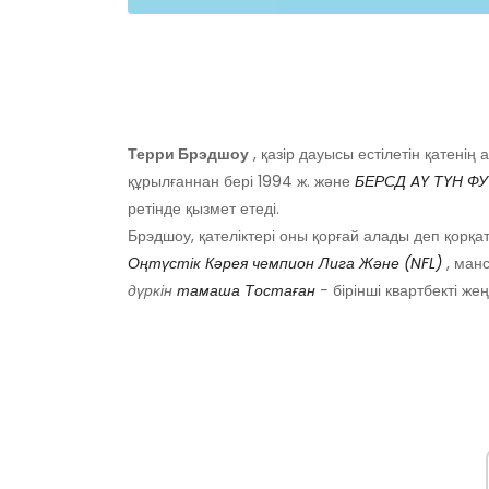
Терри Брэдшоу
, қазір дауысы естілетін қатенің
құрылғаннан бері 1994 ж. және
БЕРСД
AY
ТҮН
ФУ
ретінде қызмет етеді.
Брэдшоу, қателіктері оны қорғай алады деп қорқ
Оңтүстік Кәрея чемпион
Лига
Және
(NFL)
, ман
дүркін
тамаша
Тостаған
-
бірінші квартбекті же